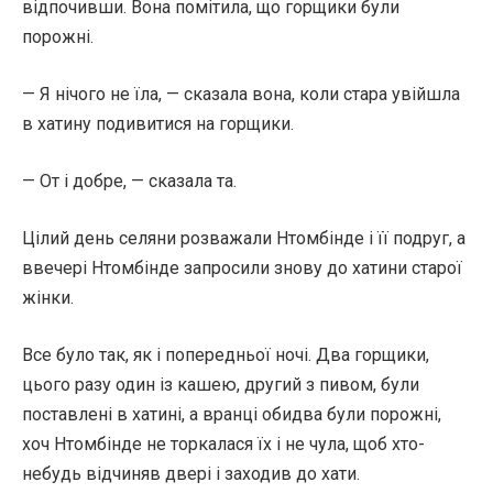
відпочивши. Вона помітила, що горщики були
порожні.
— Я нічого не їла, — сказала вона, коли стара увійшла
в хатину подивитися на горщики.
— От і добре, — сказала та.
Цілий день селяни розважали Нтомбінде і її подруг, а
ввечері Нтомбінде запросили знову до хатини старої
жінки.
Все було так, як і попередньої ночі. Два горщики,
цього разу один із кашею, другий з пивом, були
поставлені в хатині, а вранці обидва були порожні,
хоч Нтомбінде не торкалася їх і не чула, щоб хто-
небудь відчиняв двері і заходив до хати.