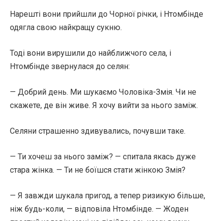
Нарешті вони прийшли до Чорної річки, і Нтомбінде
одягла свою найкращу сукню.
Тоді вони вирушили до найближчого села, і
Нтомбінде звернулася до селян:
— Добрий день. Ми шукаємо Чоловіка-Змія. Чи не
скажете, де він живе. Я хочу вийти за нього заміж.
Селяни страшенно здивувались, почувши таке.
— Ти хочеш за нього заміж? — спитала якась дуже
стара жінка. — Ти не боїшся стати жінкою Змія?
— Я завжди шукала пригод, а тепер ризикую більше,
ніж будь-коли, — відповіла Нтомбінде. — Жоден