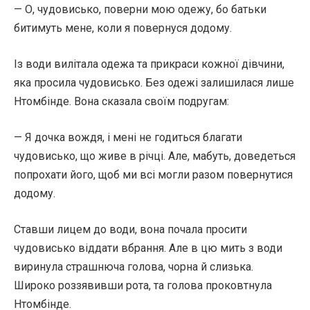
— О, чудовисько, поверни мою одежу, бо батьки
битимуть мене, коли я повернуся додому.
Із води вилітала одежа та прикраси кожної дівчини,
яка просила чудовисько. Без одежі залишилася лише
Нтомбінде. Вона сказала своїм подругам:
— Я дочка вождя, і мені не годиться благати
чудовисько, що живе в річці. Але, мабуть, доведеться
попрохати його, щоб ми всі могли разом повернутися
додому.
Ставши лицем до води, вона почала просити
чудовисько віддати вбрання. Але в цю мить з води
виринула страшнюча голова, чорна й слизька.
Широко роззявивши рота, та голова проковтнула
Нтомбінде.