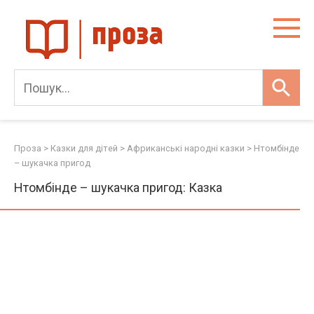
Skip
to
content
Проза
>
Казки для дітей
>
Африканські народні казки
>
Нтомбінде
– шукачка пригод
Нтомбінде – шукачка пригод: Казка