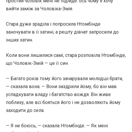
простий чоловік мені не підійде: ось чому я хочу
вийти заміж за Чоловіка-Змія.
Стара дуже зраділа і попросила Нтомбінде
заночувати в її хатині, а решту дівчат запросили до
інших хатин.
Коли вони лишилися самі, стара розповіла Нтомбінде,
що Чоловік-Змій — це її син.
— Багато років тому його зачарували молодші брати,
— сказала вона. — Вони заздрили йому, бо він мав
успадкувати владу і багатство вождя. Він живе
поблизу, але всі бояться його і не дозволяють йому
заходити до села.
— Я не боюсь, — сказала Нтомбінде. — Як мені