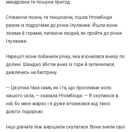
мандрівки та пошуки пригод.
Співаючи пісень та танцюючи, пішла Нтомбінде
разом із подругами до річки Ілуланже. Йшли вони
лісами й горами, питаючи людей, як пройти до річки
Ілуланже.
Нарешті вони побачили річку, яка в’юнилася внизу по
долині. Швидко збігли вниз із гори й зупинилися,
дивлячись на бистрину.
— Ця річка така сама, як і та, що пропливає коло
нашого села, — сказала Нтомбінде. — Я скупаюся в
ній, бо мені жарко і я дуже втомилася від такої
довгої подорожі.
Інші дівчата теж вирішили скупатися. Вони зняли свої