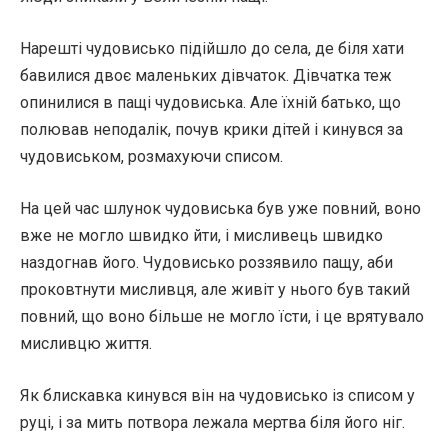
Нарешті чудовисько підійшло до села, де біля хати
бавилися двоє маленьких дівчаток. Дівчатка теж
опинилися в пащі чудовиська. Але їхній батько, що
полював неподалік, почув крики дітей і кинувся за
чудовиськом, розмахуючи списом.
На цей час шлунок чудовиська був уже повний, воно
вже не могло швидко йти, і мисливець швидко
наздогнав його. Чудовисько роззявило пащу, аби
проковтнути мисливця, але живіт у нього був такий
повний, що воно більше не могло їсти, і це врятувало
мисливцю життя.
Як блискавка кинувся він на чудовисько із списом у
руці, і за мить потвора лежала мертва біля його ніг.