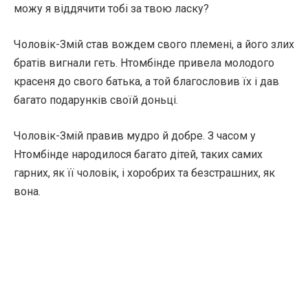
можу я віддячити тобі за твою ласку?
Чоловік-Змій став вождем свого племені, а його злих
братів вигнали геть. Нтомбінде привела молодого
красеня до свого батька, а той благословив їх і дав
багато подарунків своїй доньці.
Чоловік-Змій правив мудро й добре. З часом у
Нтомбінде народилося багато дітей, таких самих
гарних, як її чоловік, і хоробрих та безстрашних, як
вона.