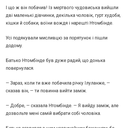
І що ж він побачив! Із мертвого чудовиська вийшли
дві маленькі дівчинки, декілька чоловік, гурт худоби,
кішки й собаки, воїни вождя і нарешті Нтомбінде.
Усі подякували мисливцю за порятунок і пішли
додому.
Батько Нтомбінде був дуже радий, що донька
повернулася.
— Зараз, коли ти вже побачила річку Ілуланже, —
сказав він, — ти повинна вийти заміж.
— Добре, — сказала Нтомбінде. — Я вийду заміж, але
дозвольте мені самій вибрати собі чоловіка.