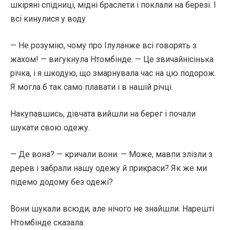
шкіряні спідниці, мідні браслети і поклали на березі. І
всі кинулися у воду.
— Не розумію, чому про Ілуланже всі говорять з
жахом! — вигукнула Нтомбінде. — Це звичайнісінька
річка, і я шкодую, що змарнувала час на цю подорож.
Я могла б так само плавати і в нашій річці.
Накупавшись, дівчата вийшли на берег і почали
шукати свою одежу.
— Де вона? — кричали вони. — Може, мавпи злізли з
дерев і забрали нашу одежу й прикраси? Як же ми
підемо додому без одежі?
Вони шукали всюди, але нічого не знайшли. Нарешті
Нтомбінде сказала: