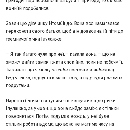
пригоди, і що небезпечніші були ті пригоди, то більше
вони їй подобалися.
Звали цю дівчинку Нтомбінде. Вона все намагалася
переконати свого батька, щоб він дозволив їй піти до
таємничої річки Ілуланже.
— Я так багато чула про неї,— казала вона, — що не
зможу вийти заміж і жити спокійно, поки не побачу її.
Ти знаєш, що я можу за себе постояти в небезпеці.
Будь ласка, відпустіть мене, тату, я піду туди разом із
подругами.
Нарешті батько поступився й відпустив її до річки
Ілуланже, за умови, що вона вийде заміж, як тільки
повернеться. Потім, подумав вождь, у неї буде
стільки роботи вдома, що вона не матиме часу на