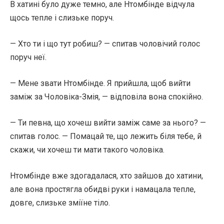
В хатині було дуже темно, але Нтомбінде відчула
щось тепле і слизьке поруч.
— Хто ти і що тут робиш? — спитав чоловічий голос
поруч неї.
— Мене звати Нтомбінде. Я прийшла, щоб вийти
заміж за Чоловіка-Змія, — відповіла вона спокійно.
— Ти певна, що хочеш вийти заміж саме за нього? —
спитав голос. — Помацай те, що лежить біля тебе, й
скажи, чи хочеш ти мати такого чоловіка.
Нтомбінде вже здогадалася, хто зайшов до хатини,
але вона простягла обидві руки і намацала тепле,
довге, слизьке зміїне тіло.