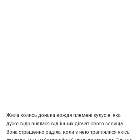
Жила колись донька вождя племені зулусів, яка
дуже відрізнялася від інших дівчат свого селища.
Вона страшенно раділа, коли з нею траплялися якісь