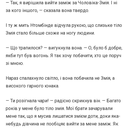
— Так, я вирішила вийти заміж за Чоловіка-Змія. І ні
за кого іншого, — сказала вона твердо.
І ту ж мить Нтомбінде відчула рукою, що слизьке тіло
Змія стало більше схоже на ногу людини.
— Що трапилося? — вигукнула вона. — О, було б добре,
якби тут був вогонь. Я так хочу побачити, хто це поруч
зі мною.
Нараз спалахнуло світло, і вона побачила не Змія, а
високого гарного юнака.
— Ти розігнала чари! — радісно скрикнув він. — Багато
років у мене було тіло змія. Мої брати зачарували
мене так, що я мусив лишатися змієм доти, доки яка-
небудь дівчина не пообіцяє вийти за мене заміж. Як