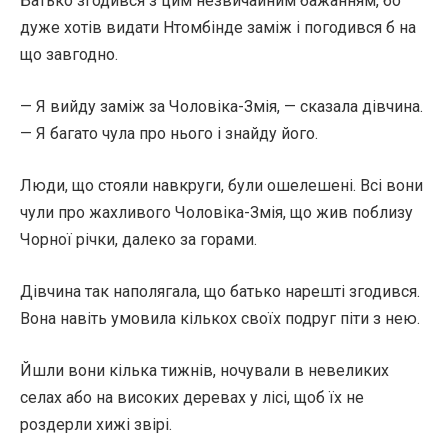
Батько згодився з цим незвичайним бажанням, бо
дуже хотів видати Нтомбінде заміж і погодився б на
що завгодно.
— Я вийду заміж за Чоловіка-Змія, — сказала дівчина.
— Я багато чула про нього і знайду його.
Люди, що стояли навкруги, були ошелешені. Всі вони
чули про жахливого Чоловіка-Змія, що жив поблизу
Чорної річки, далеко за горами.
Дівчина так наполягала, що батько нарешті згодився.
Вона навіть умовила кількох своїх подруг піти з нею.
Йшли вони кілька тижнів, ночували в невеликих
селах або на високих деревах у лісі, щоб їх не
роздерли хижі звірі.