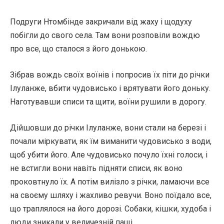
Подруги Нтомбінде закричали від жаху і щодуху
побігли до свого села. Там вони розповіли вождю
про все, що сталося з його донькою.
Зібрав вождь своїх воїнів і попросив їх піти до річки
Ілуланже, вбити чудовисько і врятувати його доньку.
Наготувавши списи та щити, воїни рушили в дорогу.
Дійшовши до річки Ілуланже, вони стали на березі і
почали міркувати, як їм виманити чудовисько з води,
щоб убити його. Але чудовисько почуло їхні голоси, і
не встигли вони навіть підняти списи, як воно
проковтнуло їх. А потім вилізло з річки, ламаючи все
на своєму шляху і жахливо ревучи. Воно поїдало все,
що траплялося на його дорозі. Собаки, кішки, худоба і
люди зникали у величезній пащі.