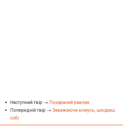
Наступний твір →
Покараний равлик
Попередній твір →
Заважаючи комусь, шкодиш
собі