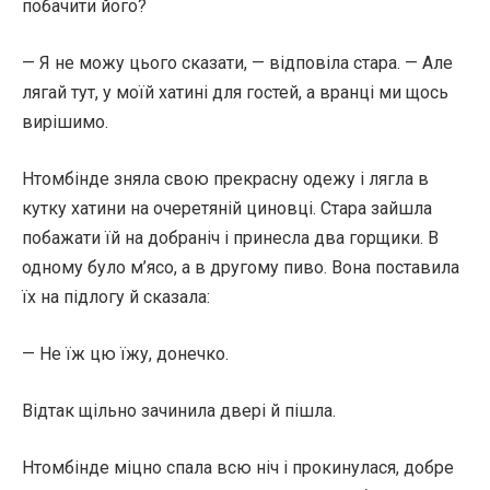
побачити його?
— Я не можу цього сказати, — відповіла стара. — Але
лягай тут, у моїй хатині для гостей, а вранці ми щось
вирішимо.
Нтомбінде зняла свою прекрасну одежу і лягла в
кутку хатини на очеретяній циновці. Стара зайшла
побажати їй на добраніч і принесла два горщики. В
одному було м’ясо, а в другому пиво. Вона поставила
їх на підлогу й сказала:
— Не їж цю їжу, донечко.
Відтак щільно зачинила двері й пішла.
Нтомбінде міцно спала всю ніч і прокинулася, добре