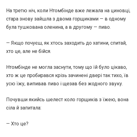
На третю ніч, коли Нтомбінде вже лежала на циновці,
стара знову зайшла з двома горщиками — в одному
була тушкована оленина, а в другому — пиво.
— Якщо почуєш, як хтось заходить до хатини, спитай,
хто це, але не бійся.
Нтомбінде не могла заснути, тому що їй було цікаво,
хто ж це пробирався крізь зачинені двері так тихо, їв
усю їжу, випивав пиво і щезав без жодного звуку.
Почувши якийсь шелест коло горщиків з їжею, вона
сіла й запитала:
— Хто це?