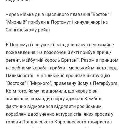
Через кілька днів щасливого плавання “Восток” і
“Мирный” прибули в Портсмут і кинули якорі на
Спінгетському рейді.
В Портсмуті ось уже кілька днів панує незвичайне
пожвавлення. На позолоченій яхті прибув принц-
регент, майбутній король Британії. Разом з принцом
на осібному кораблі прибув і морський міністр лорд
Пальмерстон. Він тільки-но прочитав інструкцію
“Востока” і “Мирного”, привезену йому з Петербурга.
Крім того, йому повідомили, що через різні
зволікання командир порту адмірал Кембел
фактично відмовився відрядити російським
кораблям двох учених-натуралістів, яких просив у
голови Лондонського Королівського товариства