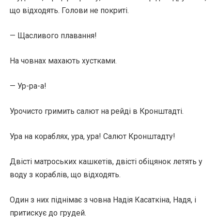
що відходять. Голови не покриті.
— Щасливого плавання!
На човнах махають хустками.
— Ур-ра-а!
Урочисто гримить салют на рейді в Кронштадті.
Ура на кораблях, ура, ура! Салют Кронштадту!
Двісті матроських кашкетів, двісті обіцянок летять у
воду з кораблів, що відходять.
Один з них піднімає з човна Надія Касаткіна, Надя, і
притискує до грудей.