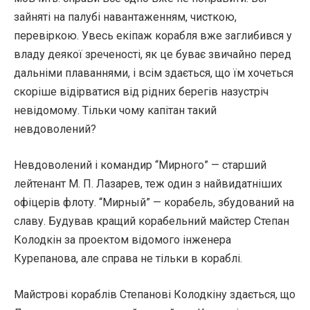
зайняті на палубі навантаженням, чисткою,
перевіркою. Увесь екіпаж корабля вже заглибився у
владу деякої зреченості, як це буває звичайно перед
дальніми плаваннями, і всім здається, що їм хочеться
скоріше відірватися від рідних берегів назустріч
невідомому. Тільки чому капітан такий
невдоволений?
Невдоволений і командир “Мирного” — старший
лейтенант М. П. Лазарев, теж один з найвидатніших
офіцерів флоту. “Мирный” — корабель, збудований на
славу. Будував кращий корабельний майстер Степан
Колодкін за проектом відомого інженера
Курепанова, але справа не тільки в кораблі.
Майстрові кораблів Степанові Колодкіну здається, що