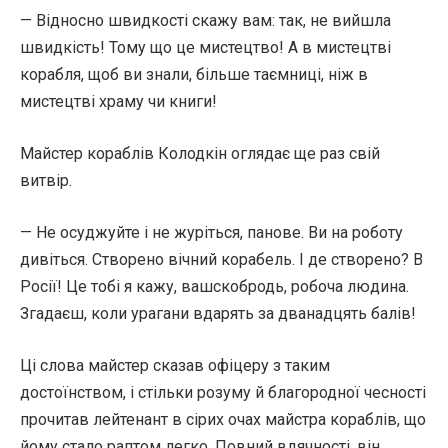
— Відносно швидкості скажу вам: так, не вийшла
швидкість! Тому що це мистецтво! А в мистецтві
корабля, щоб ви знали, більше таємниці, ніж в
мистецтві храму чи книги!
Майстер кораблів Колодкін оглядає ще раз свій
витвір.
— Не осуджуйте і не журіться, панове. Ви на роботу
дивіться. Створено вічний корабель. І де створено? В
Росії! Це тобі я кажу, вашскобродь, робоча людина.
Згадаєш, коли урагани вдарять за дванадцять балів!
Ці слова майстер сказав офіцеру з таким
достоїнством, і стільки розуму й благородної чесності
прочитав лейтенант в сірих очах майстра кораблів, що
йому стало раптом легко. Повний вдячності, він