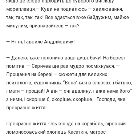
якщо це слово підходить до суворого вигляду
мореплавця.— Куди не подивлюсь — хвилювання,
так, так, так, так! Все здається вже байдужим, майже
минулим, признавайтесь — так?
— Ні, ні, Гавриле Андрійовичу!
— Далеке вже полонило ваші душі, бачу! На березі
помітив. — Саричев ще раз мудро посміхнувся. —
Прощання на березі — сюжети для великих
психологів, художників. “Вона” вся в сльозах, і батько,
і мати — прощай! А він — очі вдалину, і вже нема його”
з ними, і скоріше б, скоріше, скоріше… Господи, яке
прекрасне життя!
Прекрасне життя. Ось він іде на корабель, сіроокий,
ломоносовський хлопець Касаткін, матрос-