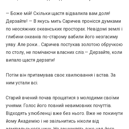
— Боже мій! Скільки щастя відвалила вам доля!
Дерзайте! — В якусь мить Саричев пронісся думками
по неосяжних океанських просторах. Невідомі землі і
глибини океанів по-старому вабили його незгасиму
уяву. Але роки… Саричев постукав золотою обручкою
по столу, не помічаючи власних сліз.— Дерзайте, коли
випало щастя дерзати!
Потім він притамував своє хвилювання і встав. За
ним устали всі.
Старий вчений почав прощатися з молодими своїми
учнями. Голос його повний невимовних почуттів.
Відходять улюбленці вже без нього. Вже не покинути
йому Академію і не звільнитись ніколи від
адміральського чину. Не зашумлять вже над його