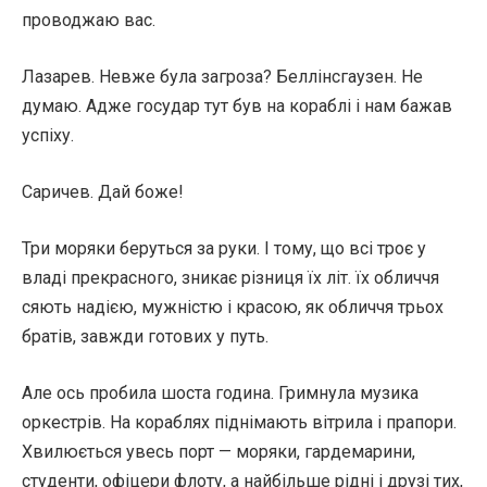
проводжаю вас.
Лазарев. Невже була загроза? Беллінсгаузен. Не
думаю. Адже государ тут був на кораблі і нам бажав
успіху.
Саричев. Дай боже!
Три моряки беруться за руки. І тому, що всі троє у
владі прекрасного, зникає різниця їх літ. їх обличчя
сяють надією, мужністю і красою, як обличчя трьох
братів, завжди готових у путь.
Але ось пробила шоста година. Гримнула музика
оркестрів. На кораблях піднімають вітрила і прапори.
Хвилюється увесь порт — моряки, гардемарини,
студенти, офіцери флоту, а найбільше рідні і друзі тих,