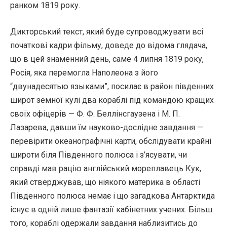
ранком 1819 року.
Дикторський текст, який буде супроводжувати всі
початкові кадри фільму, доведе до відома глядача,
що в цей знаменний день, саме 4 липня 1819 року,
Росія, яка перемогла Наполеона з його
“двунадесятью языками”, посилає в район південних
широт земної кулі два кораблі під командою кращих
своїх офіцерів — Ф. Ф. Беллінсгаузена і М. П.
Лазарева, давши їм науково-дослідне завдання —
перевірити океанографічні карти, обслідувати крайні
широти біля Південного полюса і з’ясувати, чи
справді мав рацію англійський мореплавець Кук,
який стверджував, що ніякого материка в області
Південного полюса немає і що загадкова Антарктида
існує в одній лише фантазії кабінетних учених. Більш
того, кораблі одержали завдання наблизитись до