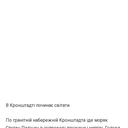
В Кронштадті починає світати.
По гранітній набережній Кронштадта іде моряк
Степан Паліцин в супроводі дружини і матері. Голова