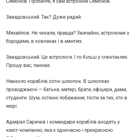
Симонов. Пробачте, я сам астроном Симонов.
Завадовський. Так? Дуже радий.
Михайлов. Не чекали, правда? Звичайно, астрономи з
бородами, в ковпаках і в мантіях.
Завадовський. Це астрологи. І то більш у спектаклях.
Прошу вас, панове.
Навколо кораблів сотні шлюпок. В шлюпках
проводжаючі — батьки, матері, брати, офіцери, дами,
студенти. Шум, останні побажання, тости за тих, хто в
морі.
Адмірал Саричев і командири кораблів входять у
кают-компанію, яка є одночасно і прекрасною