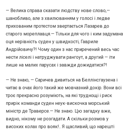
— Велика справа сказати людству нове слово,—
шанобливо, але з хвилюванням у голосі і ледве
прихованим протестом звертається Лазарев до
старого мореплавця.— Тільки для чого і ким задумана
оця нерівність суден у швидкості, Гавриле
Андрійовичу?! Чому один з нас приречений весь час
нести ліселі і натруджувати рангоут, а другий — іти
лише на малих парусах і завжди дожидатися?!
— Не знаю, — Саричев дивиться на Беллінсгаузена і
читає в очах його такий же мовчазний докір. Вони всі
троє прекрасно розуміють, на які труднощі і риск
прирік команди суден неук-вискочка морський
міністр де Траверсе.— Не знаю. Цю загадку вже,
видно, нікому не розгадати. А скільки розмов у
високих колах про вояк!.. Я щасливий, що нарешті