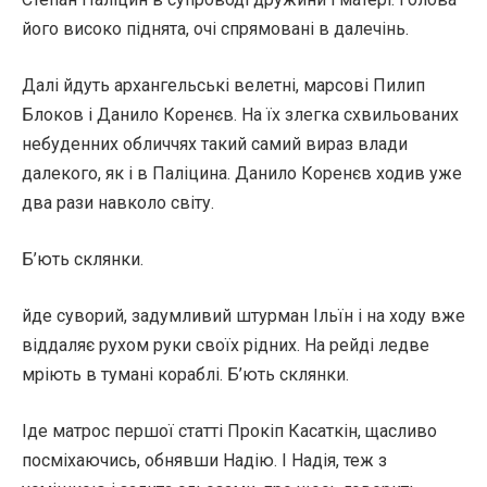
його високо піднята, очі спрямовані в далечінь.
Далі йдуть архангельські велетні, марсові Пилип
Блоков і Данило Коренєв. На їх злегка схвильованих
небуденних обличчях такий самий вираз влади
далекого, як і в Паліцина. Данило Коренєв ходив уже
два рази навколо світу.
Б’ють склянки.
йде суворий, задумливий штурман Ільїн і на ходу вже
віддаляє рухом руки своїх рідних. На рейді ледве
мріють в тумані кораблі. Б’ють склянки.
Іде матрос першої статті Прокіп Касаткін, щасливо
посміхаючись, обнявши Надію. І Надія, теж з