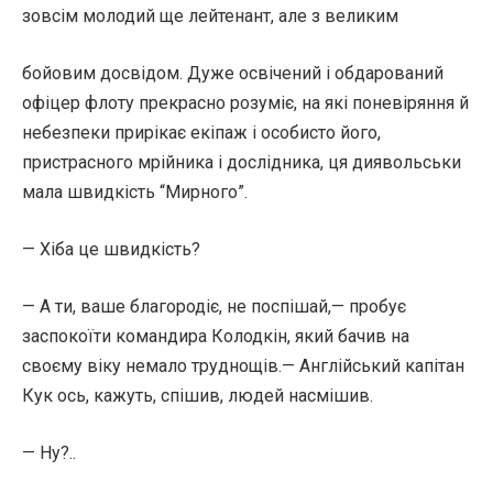
зовсім молодий ще лейтенант, але з великим
бойовим досвідом. Дуже освічений і обдарований
офіцер флоту прекрасно розуміє, на які поневіряння й
небезпеки прирікає екіпаж і особисто його,
пристрасного мрійника і дослідника, ця диявольськи
мала швидкість “Мирного”.
— Хіба це швидкість?
— А ти, ваше благородіє, не поспішай,— пробує
заспокоїти командира Колодкін, який бачив на
своєму віку немало труднощів.— Англійський капітан
Кук ось, кажуть, спішив, людей насмішив.
— Ну?..