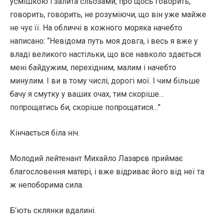
усмішкою і залита сльозами, про щось говорить,
говорить, говорить, не розуміючи, що він уже майже
не чує її. На обличчі в кожного моряка начебто
написано: “Невідома путь моя довга, і весь я вже у
владі великого настільки, що все навколо здається
мені байдужим, перехідним, малим і начебто
минулим. І ви в тому числі, дорогі мої. І чим більше
бачу я смутку у ваших очах, тим скоріше…
попрощатись би, скоріше попрощатися…”
Кінчається біла ніч.
Молодий лейтенант Михайло Лазарєв приймає
благословення матері, і вже відриває його від неї та
ж непоборима сила.
Б’ють склянки вдалині.