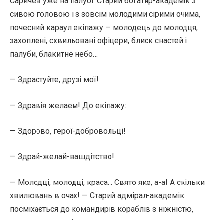
Саричев уже на палубі. Старий богатир-академік з
сивою головою і з зовсім молодими сірими очима,
почесний караул екіпажу — молодець до молодця,
захоплені, схвильовані офіцери, блиск снастей і
палуби, блакитне небо…
— Здрастуйте, друзі мої!
— Здравія желаем! До екіпажу:
— Здорово, герої-добровольці!
— Здрай-желай-вашдітство!
— Молодці, молодці, краса… Свято яке, а-а! А скільки
хвилювань в очах! — Старий адмірал-академік
посміхається до командирів кораблів з ніжністю,