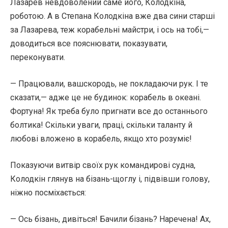
Лазарев невдоволений саме його, Колодкіна,
роботою. А в Степана Колодкіна вже два сини старші
за Лазарева, теж корабельні майстри, і ось на тобі,—
доводиться все пояснювати, показувати,
переконувати.
— Працювали, вашскородь, не покладаючи рук. І те
сказати,— адже це не будинок: корабель в океані.
Фортуна! Як треба було пригнати все до останнього
болтика! Скільки уваги, праці, скільки таланту й
любові вложено в корабель, якщо хто розуміє!
Показуючи витвір своїх рук командирові судна,
Колодкін глянув на бізань-щоглу і, підвівши голову,
ніжно посміхається:
— Ось бізань, дивіться! Бачили бізань? Наречена! Ах,