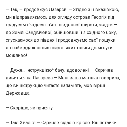
— Так, — продовжує Лазарєв. — Згідно з її вказівкою,
ми відправляємось для огляду острова Георгія під
градусом п’ятдесят п’ять південної широти, звідти —
до Землі Сандвічевої, обійшовши її з східного боку,
спускаємося до півдня і продовжуємо свої пошуки
до найвіддаленіших широт, яких тільки досягнути
можливо!
— Дуже… інструкцією^ бачу, вдоволені, — Саричев
дивиться на Лазарєва.— Мені ваша матінка говорила,
що ви інструкцію читаєте напам’ять, мов вірші
Державша.
— Скоріше, як присягу.
— Так! Хвалю! — Саричев сідає в крісло. Він потайки