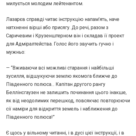
милується молодим лейтенантом.
Лазарєв справді читає інструкцію напам’ять, наче
натхненні вірші або присягу. До речі, разом з
Саричевим і Крузенштерном він і складав її проект
для Адміралтейства. Голос його звучить гучно і
мужньо:
— “Вживаючи всі можливі старання і найбільші
зусилля, відшукуючи землю якомога ближче до
Південного полюса… Капітан другого рангу
Беллінсгаузен не залишить починання цього інакше,
як від неодолимих перешкод, повсякчас повторюючи
сії наміри для відкриття земель і наближення до
Південного полюса!”
Є щось у вільному читанні, і в дусі цієї інструкції, і в