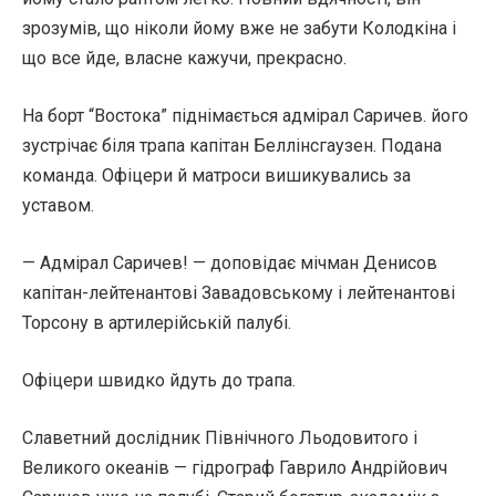
зрозумів, що ніколи йому вже не забути Колодкіна і
що все йде, власне кажучи, прекрасно.
На борт “Востока” піднімається адмірал Саричев. його
зустрічає біля трапа капітан Беллінсгаузен. Подана
команда. Офіцери й матроси вишикувались за
уставом.
— Адмірал Саричев! — доповідає мічман Денисов
капітан-лейтенантові Завадовському і лейтенантові
Торсону в артилерійській палубі.
Офіцери швидко йдуть до трапа.
Славетний дослідник Північного Льодовитого і
Великого океанів — гідрограф Гаврило Андрійович