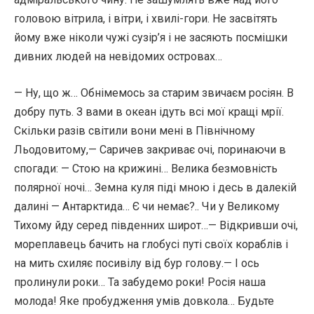
головою вітрила, і вітри, і хвилі-гори. Не засвітять
йому вже ніколи чужі сузір’я і не засяють посмішки
дивних людей на невідомих островах…
— Ну, що ж… Обнімемось за старим звичаєм росіян. В
добру путь. З вами в океан ідуть всі мої кращі мрії.
Скільки разів світили вони мені в Північному
Льодовитому,— Саричев закриває очі, поринаючи в
спогади: — Стою на крижині… Велика безмовність
полярної ночі… Земна куля піді мною і десь в далекій
далині — Антарктида… Є чи немає?.. Чи у Великому
Тихому йду серед південних широт…— Відкривши очі,
мореплавець бачить на глобусі путі своїх кораблів і
на мить схиляє посивілу від бур голову.— І ось
пролинули роки… Та забудемо роки! Росія наша
молода! Яке пробудження умів довкола… Будьте