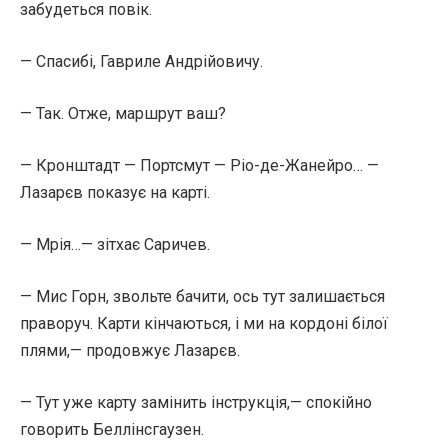
забудеться повік.
— Спасибі, Гавриле Андрійовичу.
— Так. Отже, маршрут ваш?
— Кронштадт — Портсмут — Ріо-де-Жанейро… —
Лазарєв показує на карті.
— Мрія…— зітхає Саричев.
— Мис Горн, звольте бачити, ось тут залишається
праворуч. Карти кінчаються, і ми на кордоні білої
плями,— продовжує Лазарєв.
— Тут уже карту замінить інструкція,— спокійно
говорить Беллінсгаузен.