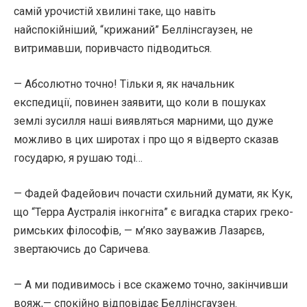
самій урочистій хвилині таке, що навіть
найспокійніший, “крижаний” Беллінсгаузен, не
витримавши, поривчасто підводиться.
— Абсолютно точно! Тільки я, як начальник
експедиції, повинен заявити, що коли в пошуках
землі зусилля наші виявляться марними, що дуже
можливо в цих широтах і про що я відверто сказав
государю, я рушаю тоді…
— Фадей Фадейович почасти схильний думати, як Кук,
що “Терра Аустралія інкогніта” є вигадка старих греко-
римських філософів, — м’яко зауважив Лазарєв,
звертаючись до Саричева.
— А ми подивимось і все скажемо точно, закінчивши
вояж,— спокійно відповідає Беллінсгаузен.