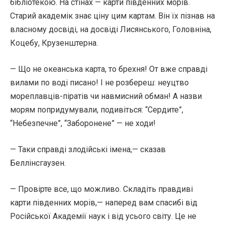
бібліотекою. На стінах — карти південних морів.
Старий академік знає ціну цим картам. Він їх пізнав на
власному досвіді, на досвіді Лисянського, Головніна,
Коцебу, Крузенштерна.
— Що не океанська карта, то брехня! От вже справді
вилами по воді писано! І не розбереш: неуцтво
мореплавців-піратів чи навмисний обман! А назви
морям попридумували, подивіться: “Сердите”,
“Небезпечне”, “Заборонене” — не ходи!
— Таки справді злодійські імена,— сказав
Беллінсгаузен.
— Провірте все, що можливо. Складіть правдиві
карти південних морів,— наперед вам спасибі від
Російської Академії наук і від усього світу. Це не