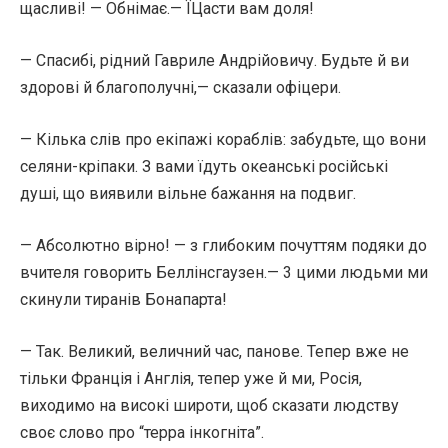
щасливі! — Обнімає.— ЇЦасти вам доля!
— Спасибі, рідний Гавриле Андрійовичу. Будьте й ви
здорові й благополучні,— сказали офіцери.
— Кілька слів про екіпажі кораблів: забудьте, що вони
селяни-кріпаки. З вами їдуть океанські російські
душі, що виявили вільне бажання на подвиг.
— Абсолютно вірно! — з глибоким почуттям подяки до
вчителя говорить Беллінсгаузен.— 3 цими людьми ми
скинули тиранів Бонапарта!
— Так. Великий, величний час, панове. Тепер вже не
тільки Франція і Англія, тепер уже й ми, Росія,
виходимо на високі широти, щоб сказати людству
своє слово про “терра інкогніта”.