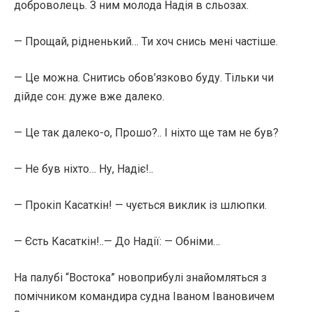
доброволець. З ним молода Надія в сльозах.
— Прощай, рідненький… Ти хоч снись мені частіше.
— Це можна. Снитись обов’язково буду. Тільки чи
дійде сон: дуже вже далеко.
— Це так далеко-о, Прошо?.. І ніхто ще там не був?
— Не був ніхто… Ну, Надіє!..
— Прокіп Касаткін! — чується виклик із шлюпки.
— Єсть Касаткін!..— До Надії: — Обніми…
На палубі “Востока” новоприбулі знайомляться з
помічником командира судна Іваном Івановичем