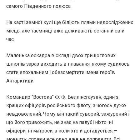
самого Південного полюса.
На карті земної кулі ще біліють плями недосліджених
місць, але таємниці вже доживають останній свій
час.
Маленька ескадра в складі двох трищоглових
шлюпів зараз виходить в плавання, якому судилось
стати епохальним і обезсмертити.імена героїв
Антарктиди.
Командир “Востока” Ф. Ф. Беллінсгаузен, один з
кращих офіцерів російського флоту, з чогось дуже
невдоволений. Чому він такий суворий, зажурений і
що його тривожить, не знає на палубі ніхто: ні
офіцери, ні матроси, а коли хто й догадується,—
мовчить: справи все одно вже не поправити. Всі