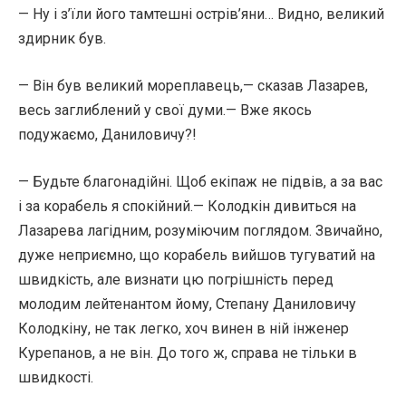
— Ну і з’їли його тамтешні острів’яни… Видно, великий
здирник був.
— Він був великий мореплавець,— сказав Лазарев,
весь заглиблений у свої думи.— Вже якось
подужаємо, Даниловичу?!
— Будьте благонадійні. Щоб екіпаж не підвів, а за вас
і за корабель я спокійний.— Колодкін дивиться на
Лазарева лагідним, розуміючим поглядом. Звичайно,
дуже неприємно, що корабель вийшов тугуватий на
швидкість, але визнати цю погрішність перед
молодим лейтенантом йому, Степану Даниловичу
Колодкіну, не так легко, хоч винен в ній інженер
Курепанов, а не він. До того ж, справа не тільки в
швидкості.