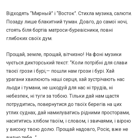
Відходять “Мирный” і “Восток”. Стихла музика, салюти.
Позаду лише блакитний туман. Довго, до самої ночі,
стоять біля бортів матроси-буревісники, повні
глибоких своїх дум.
Прощай, земле, прощай, вітчизно! На фоні музики
чується дикторський текст: “Коли потрібні для слави
твоєї грози і бурі,— пошли нам грози і бурі. Хай
урагани хвилюють наші серця, хай зустрічають нас
льоди і тумани, не шкодуй для нас ні трудів, ні
небезпек, ні туги за тобою. Тільки дай нам щастя
потрудитись, повернутися до твоїх берегів на цих
утлих суднах, дай намилуватись рідними просторами,
насититись хлібом твоїм, і словом, і звичаями, і вірою
у високу твою долю. Прощай надовго, Росіє, вже не
видно тебе…”