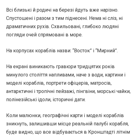
Всі близькі й родичі на березі йдуть вже нарізно.
Спустошені і разом з тим піднесені. Нема ні сліз, ні
драматичних рухів. Схвильовані, глибоко людяні
погляди очей спрямовані в море.
На корпусах кораблів назви: “Восток” і “Мирний”.
На екрані виникають гравюри тридцятих років
минулого століття напливами, наче з води, картини і
моделі кораблів, портрети офіцерів, матросів,
антарктичні і тропічні пейзажі, пінгвіни, морські чайки,
полінезійські ідоли, історичні дати.
Коли малюнки, географічні карти і моделі кораблів
зникнуть, залишивши місце реальній палубі корабля,
буде видно, що все відбувається в Кронштадті літнім