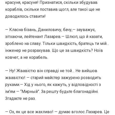
красуня, красуня! Признатися, скільки збудував
кораблів, скільки поставив щогл, але такої ще не
доводилось ставити!
— Класна бізань, Даниловичу, бачу,— зауважує,
зітхаючи, лейтенант Лазарев.— Шлюп, що й казати,
зроблено на славу. Тільки швидкість, братець ти мій…
інженер не розрахував. Що це за швидкість? Ноїв
ковчег, а не корабель.
— Ну! Жвавістю він справді не той… Не вийшов
жвавістю! — старий майстер зажурено розводить
руками.— Хід у нього, як кажуть, у відповідності з
ім’ям — “Мирный”. За решту будьте благонадійні.
Згадаєте не раз.
— Ох, як це все жахливо! — думає вголос Лазарев. Це