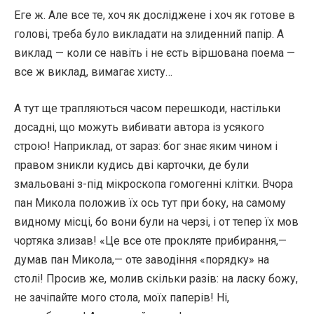
Еге ж. Але все те, хоч як досліджене і хоч як готове в
голові, треба було викладати на злиденний папір. А
виклад — коли се навіть і не єсть віршована поема —
все ж виклад, вимагає хисту…
А тут ще трапляються часом перешкоди, настільки
досадні, що можуть вибивати автора із усякого
строю! Наприклад, от зараз: бог знає яким чином і
правом зникли кудись дві карточки, де були
змальовані з-під мікроскопа гомогенні клітки. Вчора
пан Микола положив їх ось тут при боку, на самому
видному місці, бо вони були на черзі, і от тепер їх мов
чортяка злизав! «Це все оте прокляте прибирання,—
думав пан Микола,— оте заводіння «порядку» на
столі! Просив же, молив скільки разів: на ласку божу,
не зачіпайте мого стола, моїх паперів! Ні,