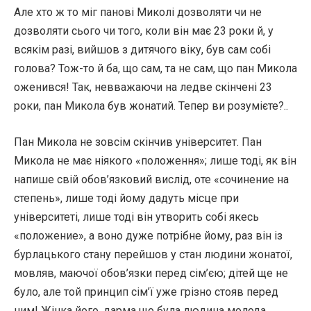
Але хто ж то міг панові Миколі дозволяти чи не
дозволяти сього чи того, коли він має 23 роки й, у
всякім разі, вийшов з дитячого віку, був сам собі
голова? Тож-то й ба, що сам, та не сам, що пан Микола
оженився! Так, невважаючи на ледве скінчені 23
роки, пан Микола був жонатий. Тепер ви розумієте?..
Пан Микола не зовсім скінчив університет. Пан
Микола не має ніякого «положення»; лише тоді, як він
напише свій обов’язковий вислід, оте «сочинение на
степень», лише тоді йому дадуть місце при
університеті, лише тоді він утворить собі якесь
«положение», а воно дуже потрібне йому, раз він із
бурлацького стану перейшов у стан людини жонатої,
мовляв, маючої обов’язки перед сім’єю; дітей ще не
було, але той принцип сім’ї уже грізно стояв перед
ним! Жінка його, дарма що була людина молода,