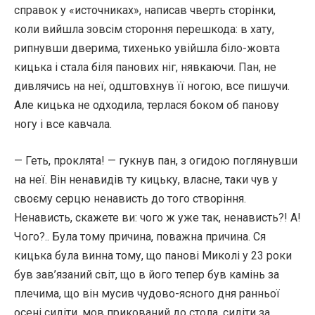
справок у «источниках», написав чверть сторінки,
коли вийшла зовсім стороння перешкода: в хату,
рипнувши дверима, тихенько увійшла біло-жовта
кицька і стала біля панових ніг, нявкаючи. Пан, не
дивлячись на неї, одштовхнув її ногою, все пишучи.
Але кицька не одходила, терлася боком об панову
ногу і все кавчала.
— Геть, проклята! — гукнув пан, з огидою поглянувши
на неї. Він ненавидів ту кицьку, власне, таки чув у
своєму серцю ненависть до того створіння.
Ненависть, скажете ви: чого ж уже так, ненависть?! А!
Чого?.. Була тому причина, поважна причина. Ся
кицька була винна тому, що панові Миколі у 23 роки
був зав’язаний світ, що в його тепер був камінь за
плечима, що він мусив чудово-ясного дня ранньої
осені сидіти, мов прикований до стола, сидіти за