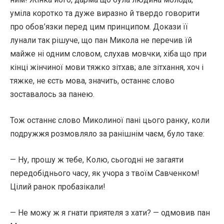
уміла коротко та дуже виразно й твердо говорити
про обов’язки перед цим принципом. Докази її
лунали так рішуче, що пан Микола не перечив їй
майже ні одним словом, слухав мовчки, хіба що при
кінці жінчиної мови тяжко зітхав; але зітхання, хоч і
тяжке, не єсть мова, значить, останнє слово
зоставалось за панею.
Тож останнє слово Миколиної пані цього ранку, коли
подружжя розмовляло за ранішнім чаєм, було таке:
— Ну, прошу ж тебе, Колю, сьогодні не загаяти
передобіднього часу, як учора з твоїм Савченком!
Цілий ранок пробазікали!
— Не можу ж я гнати приятеля з хати? — одмовив пан