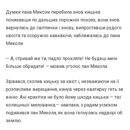
Думки пана Миколи перебила знов кицька:
поникавши по дальших порожніх покоях, вона знов
вернулась до світлички і знову, випроставши рудого
хвоста та осоружно кавкаючи, наближалась до пана
Миколи.
— А, стривай же ти, падло прокляте! Не будеш мені
більше обридати! — мовив уголос пан Микола.
Зірвався, схопив кицьку за хвіст і, незважаючи на її
розпачливе верещання, кинув через кватирку геть за
вікно. Ані крихітки не було йому шкода кицьки — тієї
колишньої милованки,— навпаки, з радим усміхом
подивився пан Микола, як вона гепнулась надворі об
землю.