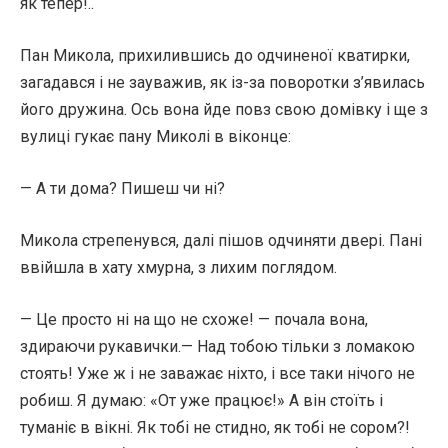
як тепер!..
Пан Микола, прихилившись до одчиненої кватирки,
загадався і не зауважив, як із-за поворотки з’явилась
його дружина. Ось вона йде повз свою домівку і ще з
вулиці гукає пану Миколі в віконце:
— А ти дома? Пишеш чи ні?
Микола стрепенувся, далі пішов одчиняти двері. Пані
ввійшла в хату хмурна, з лихим поглядом.
— Це просто ні на що не схоже! — почала вона,
здираючи рукавички.— Над тобою тільки з ломакою
стоять! Уже ж і не заважає ніхто, і все таки нічого не
робиш. Я думаю: «От уже працює!» А він стоїть і
туманіє в вікні. Як тобі не стидно, як тобі не сором?!