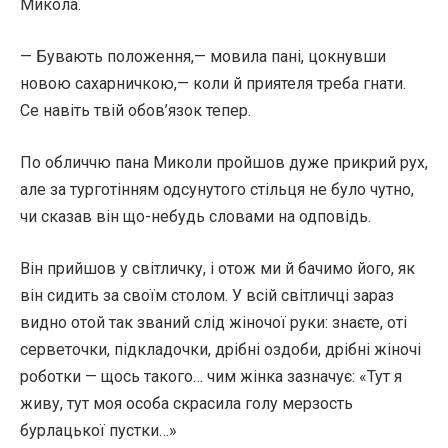
Микола.
— Бувають положення,— мовила пані, цокнувши
новою сахарничкою,— коли й приятеля треба гнати.
Се навіть твій обов’язок тепер.
По обличчю пана Миколи пройшов дуже прикрий рух,
але за турготінням одсунутого стільця не було чутно,
чи сказав він що-небудь словами на одповідь.
Він прийшов у світличку, і отож ми й бачимо його, як
він сидить за своїм столом. У всій світличці зараз
видно отой так званий слід жіночої руки: знаєте, оті
серветочки, підкладочки, дрібні оздоби, дрібні жіночі
роботки — щось такого… чим жінка зазначує: «Тут я
живу, тут моя особа скрасила голу мерзость
бурлацької пустки…»