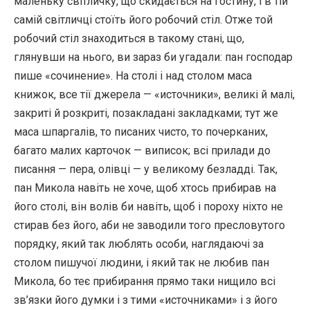
маленьку світличку, що скидається на гостину, і в тій
самій світличці стоїть його робочий стіл. Отже той
робочий стіл знаходиться в такому стані, що,
глянувши на нього, ви зараз би угадали: пан господар
пише «сочинение». На столі і над столом маса
книжок, все тії джерела — «источники», великі й малі,
закриті й розкриті, позакладані закладками; тут же
маса шпаргалів, то писаних чисто, то почерканих,
багато малих карточок — виписок; всі прилади до
писання — пера, олівці — у великому безладді. Так,
пан Микола навіть не хоче, щоб хтось прибирав на
його столі, він волів би навіть, щоб і пороху ніхто не
стирав без його, аби не заводили того пресловутого
порядку, який так люблять особи, наглядаючі за
столом пишучої людини, і який так не любив пан
Микола, бо теє прибирання прямо таки нищило всі
зв’язки його думки і з тими «источниками» і з його