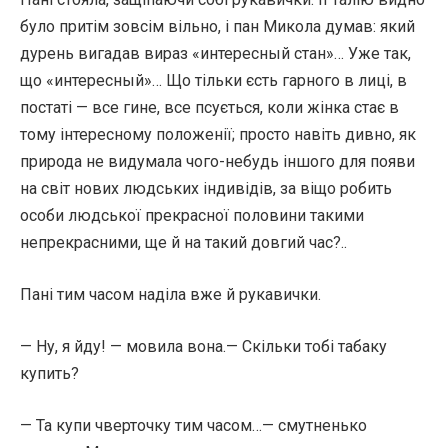
було притім зовсім вільно, і пан Микола думав: який
дурень вигадав вираз «интересный стан»… Уже так,
що «интересный»… Що тільки єсть гарного в лиці, в
постаті — все гине, все псується, коли жінка стає в
тому інтересному положенії; просто навіть дивно, як
природа не видумала чого-небудь іншого для появи
на світ нових людських індивідів, за віщо робить
особи людської прекрасної половини такими
непрекрасними, ще й на такий довгий час?..
Пані тим часом наділа вже й рукавички.
— Ну, я йду! — мовила вона.— Скільки тобі табаку
купить?
— Та купи чверточку тим часом…— смутненько