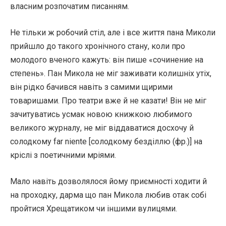
власним розпочатим писанням.
Не тільки ж робочий стіл, але і все життя пана Миколи
прийшло до такого хронічного стану, коли про
молодого вченого кажуть: він пише «сочинение на
степень». Пан Микола не міг заживати колишніх утіх,
він рідко бачився навіть з самими щирими
товаришами. Про театри вже й не казати! Він не міг
зачитуватись усмак новою книжкою любимого
великого журналу, не міг віддаватися досхочу й
солодкому fаr nіеntе [солодкому безділлю (фр.)] на
кріслі з поетичними мріями.
Мало навіть дозволялося йому приємності ходити й
на проходку, дарма що пан Микола любив отак собі
пройтися Хрещатиком чи іншими вулицями.