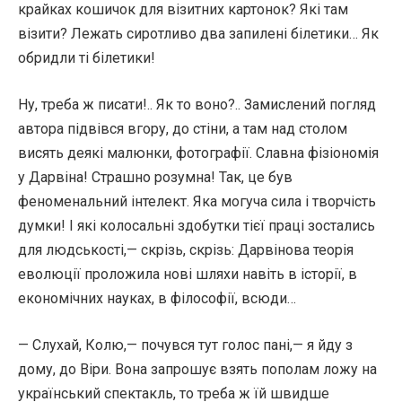
крайках кошичок для візитних картонок? Які там
візити? Лежать сиротливо два запилені білетики… Як
обридли ті білетики!
Ну, треба ж писати!.. Як то воно?.. Замислений погляд
автора підвівся вгору, до стіни, а там над столом
висять деякі малюнки, фотографії. Славна фізіономія
у Дарвіна! Страшно розумна! Так, це був
феноменальний інтелект. Яка могуча сила і творчість
думки! І які колосальні здобутки тієї праці зостались
для людськості,— скрізь, скрізь: Дарвінова теорія
еволюції проложила нові шляхи навіть в історії, в
економічних науках, в філософії, всюди…
— Слухай, Колю,— почувся тут голос пані,— я йду з
дому, до Віри. Вона запрошує взять пополам ложу на
український спектакль, то треба ж їй швидше