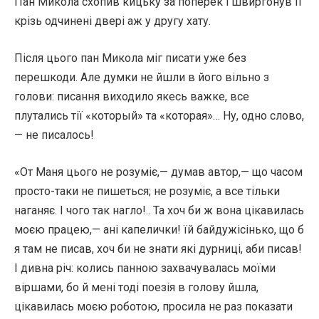
Пан Микола схопив кицьку за поперек і швиргонув її
крізь одчинені двері аж у другу хату.
Після цього пан Микола міг писати уже без
перешкоди. Але думки не йшли в його вільно з
голови: писання виходило якесь важке, все
плутались тії «который» та «которая»… Ну, одно слово,
— не писалось!
«От Маня цього не розуміє,— думав автор,— що часом
просто-таки не пишеться; не розуміє, а все тільки
наганяє. І чого так нагло!.. Та хоч би ж вона цікавилась
моєю працею,— ані капелички! їй байдужісінько, що б
я там не писав, хоч би не знати які дурниці, аби писав!
І дивна річ: колись панною захвачувалась моїми
віршами, бо й мені тоді поезія в голову йшла,
цікавилась моєю роботою, просила не раз показати