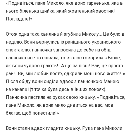
«Подивіться, пане Миколо, яке воно гарненьке, яка в
нього біленька шийка, який жовтенький хвостик!
Погладьте!»
Отож одна така хвилина й згубила Миколу… Це було в
неділю. Вони вернулись із ранішнього українського
спектаклю; панночка запросила до себе на обід;
панночка все то співала, то вголос говорила: «Боже,
як вони чудово грають!.. А що за пісні! Рай, це просто
рай!.. Ви, мій любий поете, одкрили мені нове життя!..»
Після обіду вони сиділи вдвох з панночкою Манею
на канапці (тіточка була десь в інших покоях).
Панночка пестила на руках свою кицьку. «Подивіться,
пане Миколо, як вона мило дивиться на вас, мов
благає, щоб попестили!»
Вони стали вдвох гладити кицьку. Рука пана Миколи