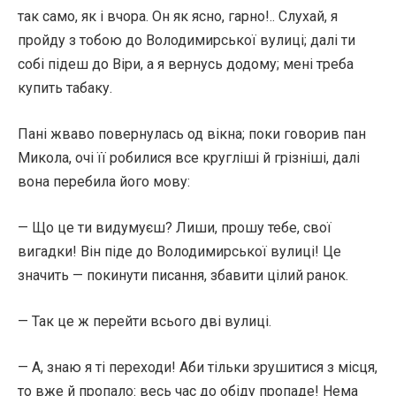
так само, як і вчора. Он як ясно, гарно!.. Слухай, я
пройду з тобою до Володимирської вулиці; далі ти
собі підеш до Віри, а я вернусь додому; мені треба
купить табаку.
Пані жваво повернулась од вікна; поки говорив пан
Микола, очі її робилися все кругліші й грізніші, далі
вона перебила його мову:
— Що це ти видумуєш? Лиши, прошу тебе, свої
вигадки! Він піде до Володимирської вулиці! Це
значить — покинути писання, збавити цілий ранок.
— Так це ж перейти всього дві вулиці.
— А, знаю я ті переходи! Аби тільки зрушитися з місця,
то вже й пропало: весь час до обіду пропаде! Нема