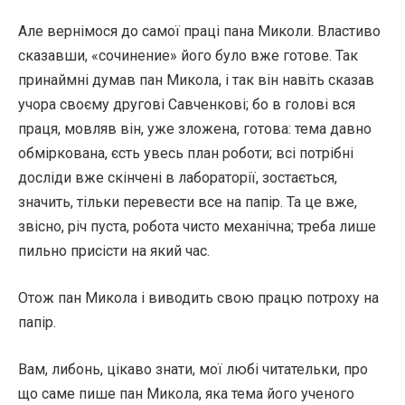
Але вернімося до самої праці пана Миколи. Властиво
сказавши, «сочинение» його було вже готове. Так
принаймні думав пан Микола, і так він навіть сказав
учора своєму другові Савченкові; бо в голові вся
праця, мовляв він, уже зложена, готова: тема давно
обміркована, єсть увесь план роботи; всі потрібні
досліди вже скінчені в лабораторії, зостається,
значить, тільки перевести все на папір. Та це вже,
звісно, річ пуста, робота чисто механічна; треба лише
пильно присісти на який час.
Отож пан Микола і виводить свою працю потроху на
папір.
Вам, либонь, цікаво знати, мої любі читательки, про
що саме пише пан Микола, яка тема його ученого