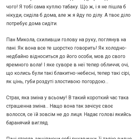
чого! Я тобі сама куплю табаку. Що ж, і я не пішла б
нікуди, сиділа б дома, але ж я йду по ділу. А твоє діло
потребує дома сидіти.
Пан Микола, схиливши голову на руку, поглянув на
пані. Як вона все те шорстко говорить! Як холодно-
недбайно відноситься до його особи, мов до свого
яремного вола! І яке суворе в неї тепер обличчя; очі,
що колись були такі блакитно-небесні, тепер такі сірі,
як цінь, губи роздуті злостивою погордою…
Страх, яка зміна у всьому! В такий короткий час така
страшенна зміна… Нащо вона так зачісує своє
волосся, се їй зовсім не до лиця. Надає голові якийсь
баранячий вигляд.
Пані стояла, защіпаючи собі рукавички. Її талію видно