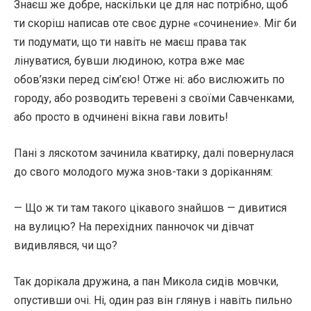
Знаєш же добре, наскільки це для нас потрібно, щоб
ти скоріш написав оте своє дурне «сочинение». Міг би
ти подумати, що ти навіть не маєш права так
лінуватися, бувши людиною, котра вже має
обов’язки перед сім’єю! Отже ні: або вислюжить по
городу, або розводить теревені з своїми Савченками,
або просто в одчинені вікна гави ловить!
Пані з ляскотом зачинила кватирку, далі повернулася
до свого молодого мужа знов-таки з доріканням:
— Що ж ти там такого цікавого знайшов — дивитися
на вулицю? На перехідних панночок чи дівчат
видивлявся, чи що?
Так дорікала дружина, а пан Микола сидів мовчки,
опустивши очі. Ні, один раз він глянув і навіть пильно