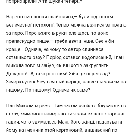
поприбирали! А ти шукай тепер!..»
Нарешті малюнки знайшлися,— були під гнітом
величезної гістології. Тепер можна взятися за працю,
за перо. Перо взято в руки, але щось-то воно
препаскудно пише,— треба взяти інше. Сеє ніби
краще… Одначе, на чому то автор спинився
останнього разу? Період остався недописаний, і пан
Микола зовсім забув, як він хотів закруглити.
Досадно!.. А, та чорт із ним! Хіба це переклад?
Зачеркнути к бісу початий період, написати зовсім по-
іншому. По-іншому! Одначе як саме?
Пан Микола міркує… Тим часом очі його блукають по
столу; мимоволі навертаються зовсім інші, сторонні
гадки: чого здумалось Мані, його жінці, подарувати
йому на іменини отой картоновий, вишиваний по