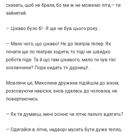
сказать, щоб не брала, бо ми ж не можемо піти,— ти
зайнятий.
— Цікаво було б!.. Я ще не був цього року…
— Мало чого, що цікаво! Не до театрів тепер. Як
почати ще по театрах ходити, то тоді не швидко
робота піде. Та й що там цікавого; мало ти чув тієї
хохлаччини? Пора кидать тії дурниці!..
Мовлячи це, Миколина дружина підійшла до вікна;
розсовуючи навіски, знов удалась до чоловіка, не
повертаючись:
— Як ти думаєш, мені осіннє чи літнє пальто вдягать?
— Одягайся в літнє, надворі мусить бути дуже тепло,