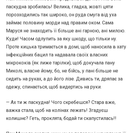
паскудна зробилась! Велика, гладка, жовті цяти
порозходились так широко, он руда смуга від уха
займає половину морди над правим оком. Сама
Маруся не знаходить її більше ані гарною, ані милою.
Куди! Часом одлупить за яку шкоду, що тільки ну.
Проте кицька тримається в домі, щоб наносила в хату
інфекційних бацил та надавала своїх власних
мікрококів (як лиже тарілки), щоб докучала пану
Миколі, власне йому, бо, не бійсь, у пані більше не
сидить на руках, а до його лізе. Дивись ти, дряпає за
одежу, спинається, щоб видертись на руки.
— Ах ти ж паскудна! Чого скребешся? Стара вже,
важка стала, щоб на колінах лежать! Згадуєш
колишнє? Геть, проклята, бодай ти скапустилась!!