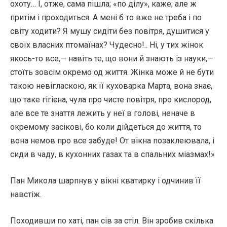
охоту… І, отже, сама пішла; «по ділу», каже; але ж
притім і проходиться. А мені б то вже не треба і по
світу ходити? Я мушу сидіти без повітря, душитися у
своїх власних птомаїнах? Чудесно!.. Ні, у тих жінок
якось-то все,— навіть те, що вони й знають із науки,—
стоїть зовсім окремо од життя. Жінка може й не бути
такою невігласкою, як її куховарка Марта, вона знає,
що таке гігієна, чула про чисте повітря, про кислород,
але все те знаття лежить у неї в голові, неначе в
окремому засікові, бо коли дійдеться до життя, то
вона немов про все забуде! От вікна позаклеювала, і
сиди в чаду, в кухонних газах та в спальних міазмах!»
Пан Микола шарпнув у вікні кватирку і одчинив її
навстіж.
Походивши по хаті, пан сів за стіл. Він зробив скілька