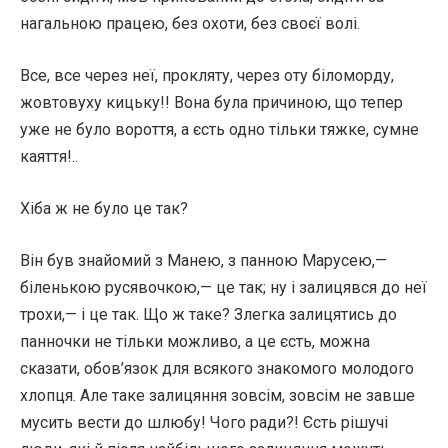
нагальною працею, без охоти, без своєї волі.
Все, все через неї, прокляту, через оту біломорду,
жовтовуху кицьку!! Вона була причиною, що тепер
уже не було вороття, а єсть одно тільки тяжке, сумне
каяття!..
Хіба ж не було це так?
Він був знайомий з Манею, з панною Марусею,—
біленькою русявочкою,— це так; ну і залицявся до неї
трохи,— і це так. Що ж таке? Злегка залицятись до
панночки не тільки можливо, а це єсть, можна
сказати, обов’язок для всякого знакомого молодого
хлопця. Але таке залицяння зовсім, зовсім не завше
мусить вести до шлюбу! Чого ради?! Єсть рішучі