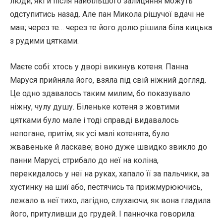
люди, які й після найбільшого залицяння можуть
одступитись назад. Але пан Микола рішучої вдачі не
мав; через те… через те його долю рішила біла кицька
з рудими цятками.
Маєте собі: хтось у дворі викинув котеня. Панна
Маруся прийняла його, взяла під свій ніжний догляд.
Це одно здавалось таким милим, бо показувало
ніжну, чулу душу. Біленьке котеня з жовтими
цятками було мале і тоді справді видавалось
непогане, притім, як усі малі котенята, було
жвавеньке й ласкаве; воно дуже швидко звикло до
панни Марусі, стрибало до неї на коліна,
перекидалось у неї на руках, хапало її за пальчики, за
хустинку на шиї або, пестячись та прижмурюючись,
лежало в неї тихо, лагідно, слухаючи, як вона гладила
його, притуливши до грудей. І панночка говорила: