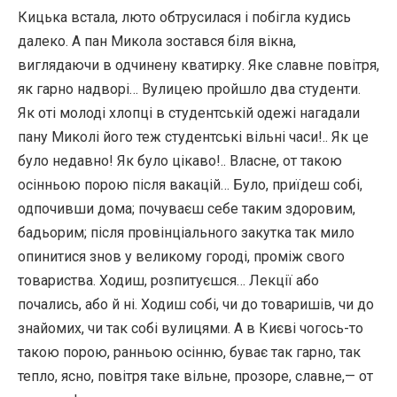
Кицька встала, люто обтрусилася і побігла кудись
далеко. А пан Микола зостався біля вікна,
виглядаючи в одчинену кватирку. Яке славне повітря,
як гарно надворі… Вулицею пройшло два студенти.
Як оті молоді хлопці в студентській одежі нагадали
пану Миколі його теж студентські вільні часи!.. Як це
було недавно! Як було цікаво!.. Власне, от такою
осінньою порою після вакацій… Було, приїдеш собі,
одпочивши дома; почуваєш себе таким здоровим,
бадьорим; після провінціального закутка так мило
опинитися знов у великому городі, проміж свого
товариства. Ходиш, розпитуєшся… Лекції або
почались, або й ні. Ходиш собі, чи до товаришів, чи до
знайомих, чи так собі вулицями. А в Києві чогось-то
такою порою, ранньою осінню, буває так гарно, так
тепло, ясно, повітря таке вільне, прозоре, славне,— от