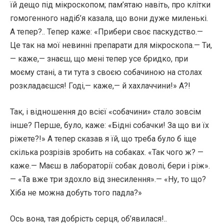
їй дещо під мікроскопом; пам’ятаю навіть, про клітки
гомогенного надіб’я казала, що вони дуже миленькі.
А тепер?.. Тепер каже: «Прибери своє паскудство.—
Це так на мої невинні препарати для мікроскопа.— Ти,
— каже,— знаєш, що мені тепер усе бридко, при
моєму стані, а ти тута з своєю собачиною на столах
розкладаєшся! Годі,— каже,— й хахлаччини!» А?!
Так, і відношення до всієї «собачини» стало зовсім
інше? Перше, було, каже: «Бідні собачки! За що ви їх
ріжете?!» А тепер сказав я їй, що треба було б іще
скілька розрізів зробить на собаках. «Так чого ж? —
каже.— Маєш в лабораторії собак доволі, бери і ріж».
— «Та вже три здохло від знесилення».— «Ну, то що?
Хіба не можна добуть того падла?»
Ось вона, тая добрість серця, об’явилася!..