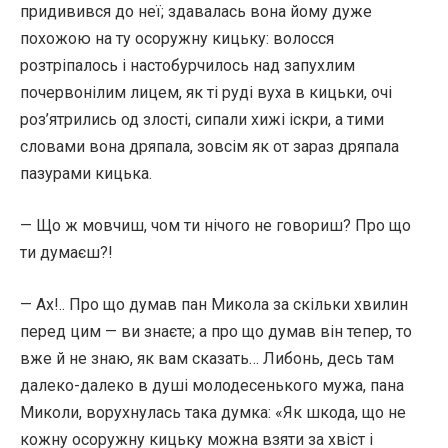
придивився до неї; здавалась вона йому дуже
похожою на ту осоружну кицьку: волосся
розтріпалось і настобурчилось над запухлим
почервонілим лицем, як ті руді вуха в кицьки, очі
роз’ятрились од злості, сипали хижі іскри, а тими
словами вона дряпала, зовсім як от зараз дряпала
пазурами кицька.
— Що ж мовчиш, чом ти нічого не говориш? Про що
ти думаєш?!
— Ах!.. Про що думав пан Микола за скільки хвилин
перед цим — ви знаєте; а про що думав він тепер, то
вже й не знаю, як вам сказать… Либонь, десь там
далеко-далеко в душі молодесенького мужа, пана
Миколи, ворухнулась така думка: «Як шкода, що не
кожну осоружну кицьку можна взяти за хвіст і