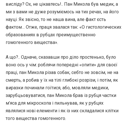
висліду? Ох, не цікавтесь!.. Пан Микола був медик, а
ми з вами не дуже розуміємось на тих речах, на його
науці. Як звісно, то не наша вина, але факт єсть
фактом… Отже, праця звалася так: «О гистологических
образованиях в рубцах преимущественно
гомогенного вещества».
А що?.. Одначе, сказавши про діло простенько, було
воно ось у чім: роблячи попередні «опити» для своєї
праці, пан Микола різав собак, себто не зовсім, не на
смерть, а робив у їх на тілі глибокі розрізи, і потім, як
виразки починали гоїтися, або, мовляли медики,
зарубцьовуватися, пан Микола брав із рубця частки
м’яса для мікроскопа і пильнував, як у рубцях
являлися нові елементи і як із них складалися клітки
того вещества гомогенного.