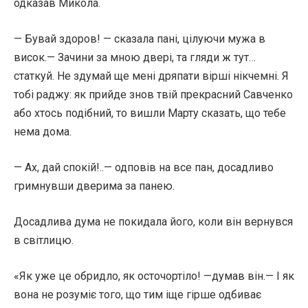
одказав Микола.
— Бувай здоров! — сказала пані, цілуючи мужа в
висок.— Зачини за мною двері, та гляди ж тут…
статкуй. Не здумай ще мені дряпати вірші нікчемні. Я
тобі раджу: як прийде знов твій прекрасний Савченко
або хтось подібний, то вишли Марту сказать, що тебе
нема дома.
— Ах, дай спокій!..— одповів на все пан, досадливо
гримнувши дверима за панею.
Досадлива дума не покидала його, коли він вернувся
в світлицю.
«Як уже це обридло, як осточортіло! —думав він.— І як
вона не розуміє того, що тим іще гірше одбиває