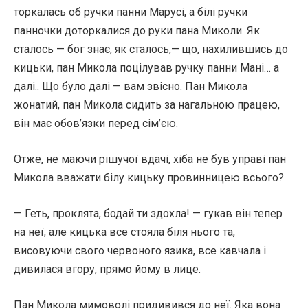
торкалась об ручки панни Марусі, а білі ручки
панночки доторкалися до руки пана Миколи. Як
сталось — бог знає, як сталось,— що, нахилившись до
кицьки, пан Микола поцілував ручку панни Мані… а
далі.. Що було далі — вам звісно. Пан Микола
жонатий, пан Микола сидить за нагальною працею,
він має обов’язки перед сім’єю.
Отже, не маючи рішучої вдачі, хіба не був управі пан
Микола вважати білу кицьку провинницею всього?
— Геть, проклята, бодай ти здохла! — гукав він тепер
на неї; але кицька все стояла біля нього та,
висовуючи свого червоного язика, все кавчала і
дивилася вгору, прямо йому в лице.
Пан Микола мимоволі придивився до неї. Яка вона