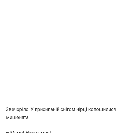
Звечоріло. У присипаній снігом нірці копошилися
мишенята.
– Мамо! Нам сумно!