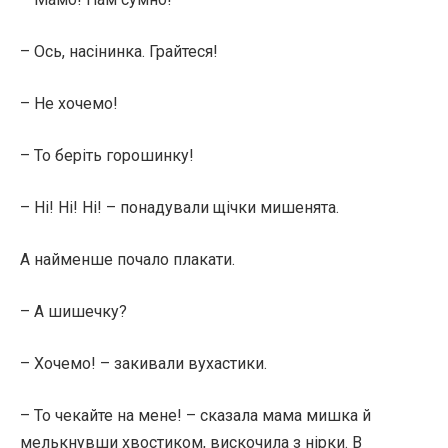
– Ось, насінинка. Грайтеся!
– Не хочемо!
– То беріть горошинку!
– Ні! Ні! Ні! – понадували щічки мишенята.
А найменше почало плакати.
– А шишечку?
– Хочемо! – закивали вухастики.
– То чекайте на мене! – сказала мама мишка й
мелькнувши хвостиком, вискочила з нірки. В