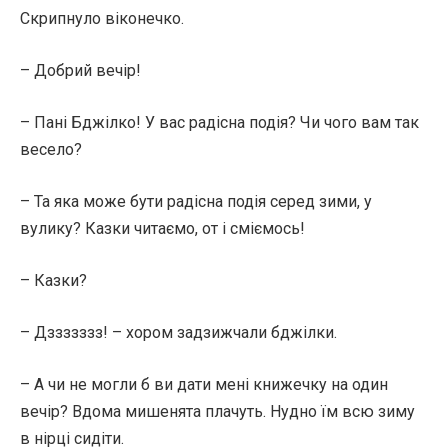
Скрипнуло віконечко.
– Добрий вечір!
– Пані Бджілко! У вас радісна подія? Чи чого вам так
весело?
– Та яка може бути радісна подія серед зими, у
вулику? Казки читаємо, от і сміємось!
– Казки?
– Дззззззз! – хором задзижчали бджілки.
– А чи не могли б ви дати мені книжечку на один
вечір? Вдома мишенята плачуть. Нудно їм всю зиму
в нірці сидіти.