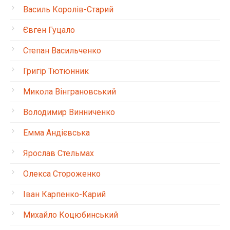
Василь Королів-Старий
Євген Гуцало
Степан Васильченко
Григір Тютюнник
Микола Вінграновський
Володимир Винниченко
Емма Андієвська
Ярослав Стельмах
Олекса Стороженко
Іван Карпенко-Карий
Михайло Коцюбинський