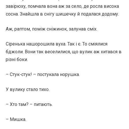
завірюху, помчала вона аж за село, де росла висока
сосна. Знайшла в снігу шишечку й подалася додому.
Аж, раптом, поміж сніжинок, залунав сміх.
Сіренька нашорошила вуха. Так і є. То сміялися
бджоли. Вони так веселилися, що вулик аж хитався в
різні боки.
– Стук-стук! – постукала норушка.
У вулику стало тихо.
– Хто там? – питають.
– Мишка.