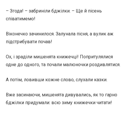
– Згода! – забриніли бджілки. – Ще й пісень
співатимемо!
Віконечко зачинилося. Залунала пісня, а вулик аж
підстрибувати почав!
Ох, і зраділи мишенята книжечці! Попритулялися
одне до одного, та почали малюночки роздивлятися.
А потім, ловивши кожне слово, слухали казки.
Вже засинаючи, мишенята дивувались, як то гарно
бджілки придумали: всю зиму книжечки читати!