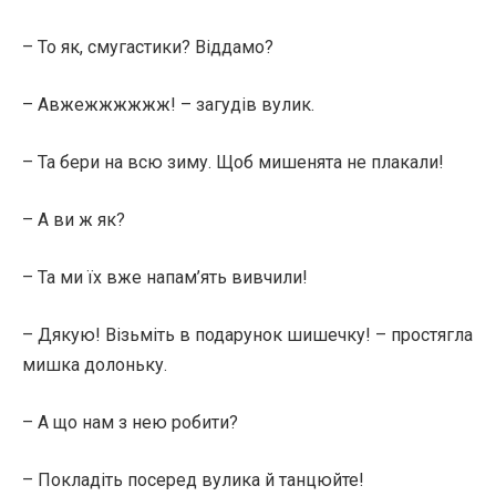
– То як, смугастики? Віддамо?
– Авжежжжжжж! – загудів вулик.
– Та бери на всю зиму. Щоб мишенята не плакали!
– А ви ж як?
– Та ми їх вже напам’ять вивчили!
– Дякую! Візьміть в подарунок шишечку! – простягла
мишка долоньку.
– А що нам з нею робити?
– Покладіть посеред вулика й танцюйте!