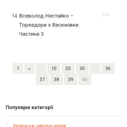
0
Всеволод Нестайко –
Тореадори з Васюківки:
Частина 3
1
«
...
10
20
30
...
36
37
38
39
40
Популярні категорії
Українські народні казки