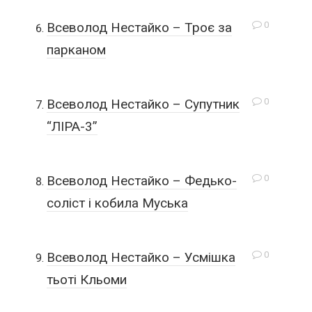
0
Всеволод Нестайко – Троє за
парканом
0
Всеволод Нестайко – Супутник
“ЛІРА-3”
0
Всеволод Нестайко – Федько-
соліст і кобила Муська
0
Всеволод Нестайко – Усмішка
тьоті Кльоми