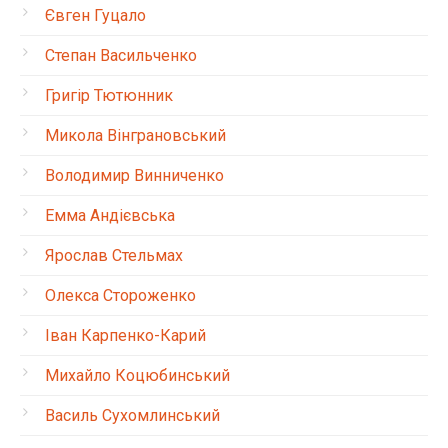
Євген Гуцало
Степан Васильченко
Григір Тютюнник
Микола Вінграновський
Володимир Винниченко
Емма Андієвська
Ярослав Стельмах
Олекса Стороженко
Іван Карпенко-Карий
Михайло Коцюбинський
Василь Сухомлинський