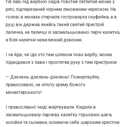
тій лаві під вербою сидів товстий патлатий монах у
рясі, підперезаний чорним лакованим череском. На
голові в монаха стирчала гостроверха скуфейка, а в
руці він держав якийсь такий святий пристрій:
паличка, на паличці із засмальцьованої парчі калитка,
а біля калитки невеличкий дзвоник.
І чи йде, чи їде хто тим шляхом повз вербу, монах
підводився з лави і простягав руку з тим пристроєм:
— Дзелень-дзелень-дзелень! Пожертвуйте,
православнії, на ліпоту храму божого
монастирського!
І православнії іноді жертвували. Кидали в
засмальцьовану парчеву калитку горьовані шаги,
копійки та сьомаки, осіняючи себе широким хрестом