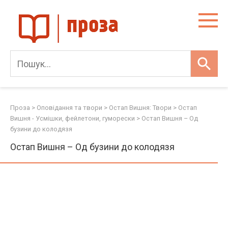
Skip
to
content
Проза
>
Оповідання та твори
>
Остап Вишня: Твори
>
Остап
Вишня - Усмішки, фейлетони, гуморески
>
Остап Вишня – Од
бузини до колодязя
Остап Вишня – Од бузини до колодязя