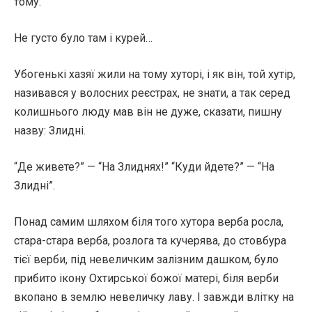
тому.
Не густо було там і курей…
Убогенькі хазяї жили на тому хуторі, і як він, той хутір,
називався у волосних реєстрах, не знати, а так серед
колишнього люду мав він не дуже, сказати, пишну
назву: Злидні.
“Де живете?” — “На Злиднях!” “Куди йдете?” — “На
Злидні”.
Понад самим шляхом біля того хутора верба росла,
стара-стара верба, розлога та кучерява, до стовбура
тієї верби, під невеличким залізним дашком, було
прибито ікону Охтирської божої матері, біля верби
вкопано в землю невеличку лаву. І завжди влітку на