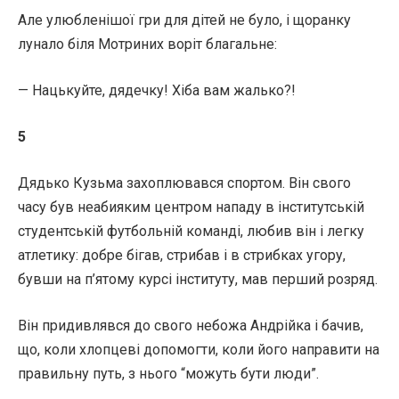
Але улюбленішої гри для дітей не було, і щоранку
лунало біля Мотриних воріт благальне:
— Нацькуйте, дядечку! Хіба вам жалько?!
5
Дядько Кузьма захоплювався спортом. Він свого
часу був неабияким центром нападу в інститутській
студентській футбольній команді, любив він і легку
атлетику: добре бігав, стрибав і в стрибках угору,
бувши на п’ятому курсі інституту, мав перший розряд.
Він придивлявся до свого небожа Андрійка і бачив,
що, коли хлопцеві допомогти, коли його направити на
правильну путь, з нього “можуть бути люди”.