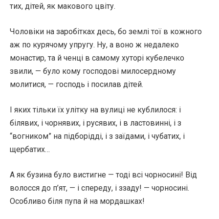
тих, дітей, як макового цвіту.
Чоловіки на заробітках десь, бо землі тої в кожного
аж по курячому упругу. Ну, а воно ж недалеко
монастир, та й ченці в самому хуторі кубелечко
звили, — було кому господові милосердному
молитися, — господь і посилав дітей.
І яких тільки їх улітку на вулиці не кублилося: і
білявих, і чорнявих, і русявих, і в ластовинні, і з
“вогником” на підборідді, і з заїдами, і чубатих, і
щербатих…
А як бузина було вистигне — тоді всі чорносині! Від
волосся до п’ят, — і спереду, і ззаду! — чорносині.
Особливо біля пупа й на мордашках!