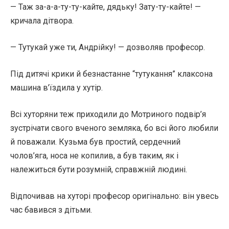
— Таж за-а-а-ту-ту-кайте, дядьку! Зату-ту-кайте! —
кричала дітвора.
— Тутукай уже ти, Андрійку! — дозволяв професор.
Під дитячі крики й безнастанне “тутукання” клаксона
машина в’їздила у хутір.
Всі хуторяни теж приходили до Мотриного подвір’я
зустрічати свого вченого земляка, бо всі його любили
й поважали. Кузьма був простий, сердечний
чолов’яга, носа не копилив, а був таким, як і
належиться бути розумній, справжній людині.
Відпочивав на хуторі професор оригінально: він увесь
час бавився з дітьми.