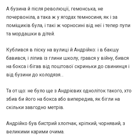
А бузина й після революції, гемонська, не
почервоніла, а така ж у ягодах темносиня, як і за
поміщиків була, і такі ж чорносині від неї і тепер пупи
та мордашки в дітей.
Кублився в піску на вулиці й Андрійко: і в бакшу
бавився, і ліпив із глини школу, грався у війну, бився
на бокса і бігав від поштової скриньки до свининця і
від бузини до колодязя…
Та от що: не було ще з Андрієвих одноліток такого, хто
збив би його на бокса або випередив, як бігли на
скільки завгодно метрів.
Андрійко був бистрий хлопчак, кріпкий, чорнявий, з
великими карими очима.