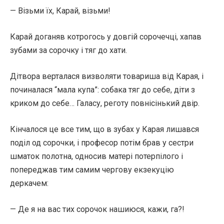
— Візьми їх, Карай, візьми!
Карай доганяв котрогось у довгій сорочечці, хапав
зубами за сорочку і тяг до хати.
Дітвора верталася визволяти товариша від Карая, і
починалася “мала купа”: собака тяг до себе, діти з
криком до себе… Галасу, реготу повнісінький двір.
Кінчалося це все тим, що в зубах у Карая лишався
поділ од сорочки, і професор потім брав у сестри
шматок полотна, односив матері потерпілого і
попереджав тим самим чергову екзекуцію
деркачем:
— Де я на вас тих сорочок нашиюся, кажи, га?!