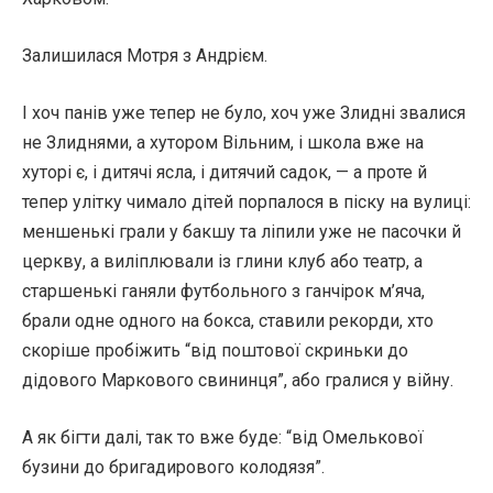
Залишилася Мотря з Андрієм.
І хоч панів уже тепер не було, хоч уже Злидні звалися
не Злиднями, а хутором Вільним, і школа вже на
хуторі є, і дитячі ясла, і дитячий садок, — а проте й
тепер улітку чимало дітей порпалося в піску на вулиці:
меншенькі грали у бакшу та ліпили уже не пасочки й
церкву, а виліплювали із глини клуб або театр, а
старшенькі ганяли футбольного з ганчірок м’яча,
брали одне одного на бокса, ставили рекорди, хто
скоріше пробіжить “від поштової скриньки до
дідового Маркового свининця”, або гралися у війну.
А як бігти далі, так то вже буде: “від Омелькової
бузини до бригадирового колодязя”.