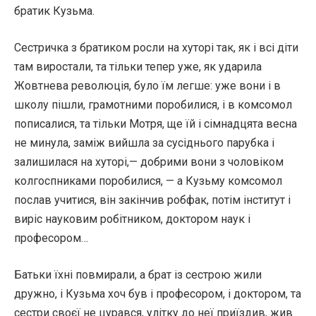
братик Кузьма.
Сестричка з братиком росли на хуторі так, як і всі діти
там виростали, та тільки тепер уже, як ударила
Жовтнева революція, було їм легше: уже вони і в
школу пішли, грамотними поробилися, і в комсомол
пописалися, та тільки Мотря, ще їй і сімнадцята весна
не минула, заміж вийшла за сусіднього парубка і
залишилася на хуторі,— добрими вони з чоловіком
колгоспниками поробилися, — а Кузьму комсомол
послав учитися, він закінчив робфак, потім інститут і
виріс науковим робітником, доктором наук і
професором…
Батьки їхні повмирали, а брат із сестрою жили
дружно, і Кузьма хоч був і професором, і доктором, та
сестри своєї не цурався, улітку до неї приїздив, жив