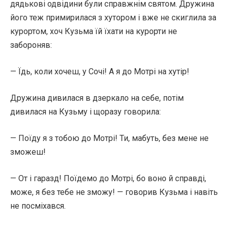
дядькові одвідини були справжнім святом. Дружина
його теж примирилася з хутором і вже не скиглила за
курортом, хоч Кузьма їй їхати на курорти не
забороняв:
— Їдь, коли хочеш, у Сочі! А я до Мотрі на хутір!
Дружина дивилася в дзеркало на себе, потім
дивилася на Кузьму і щоразу говорила:
— Поїду я з тобою до Мотрі! Ти, мабуть, без мене не
зможеш!
— От і гаразд! Поїдемо до Мотрі, бо воно й справді,
може, я без тебе не зможу! — говорив Кузьма і навіть
не посміхався.