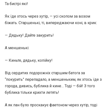
Та бистрі які!
Як їде хтось через хутір, — усі скопом за возом
біжать. Старшенькі, ті, випереджаючи коні, в крик:
— Дядьку! Дайте закурить!
А меншенькі:
— Киньте, дядьку, копійку!
Від сердитих подорожніх старшим батога за
“покурить” перепадало, а меншеньким, як хтось їде з
города, дивись, бублика й кине… Тоді — бій! З того
бублика тільки крихти летять!
А як пан було проскакує фаетоном через хутір, тоді