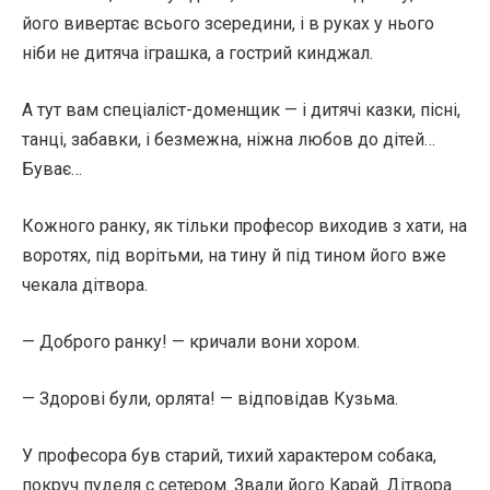
його вивертає всього зсередини, і в руках у нього
ніби не дитяча іграшка, а гострий кинджал.
А тут вам спеціаліст-доменщик — і дитячі казки, пісні,
танці, забавки, і безмежна, ніжна любов до дітей…
Буває…
Кожного ранку, як тільки професор виходив з хати, на
воротях, під ворітьми, на тину й під тином його вже
чекала дітвора.
— Доброго ранку! — кричали вони хором.
— Здорові були, орлята! — відповідав Кузьма.
У професора був старий, тихий характером собака,
покруч пуделя с сетером. Звали його Карай. Дітвора