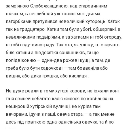
замріяною Слобожанщиною, над старовинним
шляхом, в неглибокій улоговині між двома
пагорбками притулився невеличкий хуторець. Хаток
так на тридцятеро. Хатки там були убогі, обшарпані, з
невеличкими подвір’ями, а за хатками ні тобі огороду,
ні тобі саду-винограду. Так ото, як улітку, то стирчать
біля хатини з півдесятка соняшників, та ще
попідвіконню — один-два рожеві кущі, а там, де
треба було бути садочкові — там бовваніла або
вишня, або дика грушка, або кислиця…
Не дуже ревли в тому хуторі корови, не іржали коні,
та й свиней небагато калюжилося по ковбанях на
неширокій хутірській вуличці, не куріла там
вечорами, ідучи з паші, овеча отара, — а так мекне
десь під повіткою одна-однісінька овечка, та й по