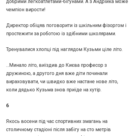
добрими легкоатлетами-бігунами. А з Андрійка може
чемпіон вирости!
Директор обіцяв поговорити із шкільним фізоргом і
простежити за роботою із здібними школярами.
Тренувалися хлопці під наглядом Кузьми ціле літо.
…Минало літо, виїздив до Києва професор з
дружиною, а другого дня вже діти починали
вираховувати, чи швидко вже настане нове літо,
коли дядько Кузьма знов приїде на хутір.
6
Якось восени під час спортивних змагань на
столичному стадіоні після забігу на сто метрів