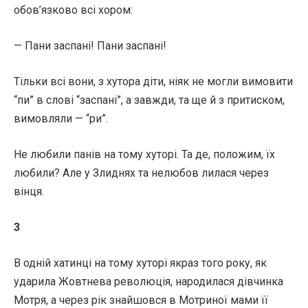
обов’язково всі хором:
— Пани заспані! Пани заспані!
Тільки всі вони, з хутора діти, ніяк не могли вимовити
“пи” в слові “заспані”, а завжди, та ще й з притиском,
вимовляли — “ри”.
Не любили панів на тому хуторі. Та де, положим, їх
любили? Але у Злиднях та нелюбов лилася через
вінця.
3
В одній хатинці на тому хуторі якраз того року, як
ударила Жовтнева революція, народилася дівчинка
Мотря, а через рік знайшовся в Мотриної мами її