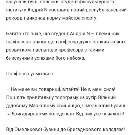
залунали гучні оплески: студент фізкультурного
інституту Андрій N поставив новий республіканський
рекорд і виконав норму майстра спорту.
Багато хто знав, що студент Андрій N — племінник
професора; знали, що професор дуже стежив за його
розвитком, і всі вітали професора з такими
блискучими успіхами його небожа.
Професор усміхався:
— Не мене ви, товариші, вітайте! Не в мені сила!
Пошліть привітальну телеграму на хутір Вільний
дідовому Марковому свининцю, Омельковій бузині
та бригадировому колодязеві. Від них усе почалося!
Від Омелькової бузини до бригадирового колодязя!