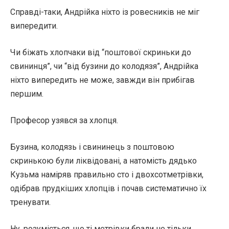
Справді-таки, Андрійка ніхто із ровесників не міг
випередити.
Чи біжать хлопчаки від “поштової скриньки до
свининця”, чи “від бузини до колодязя”, Андрійка
ніхто випередить не може, завжди він прибігав
першим.
Професор узявся за хлопця.
Бузина, колодязь і свининець з поштовою
скринькою були ліквідовані, а натомість дядько
Кузьма наміряв правильно сто і двохсотметрівки,
одібрав прудкіших хлопців і почав систематично їх
тренувати.
Ну, розуміється, що ті метрівки брали не тільки