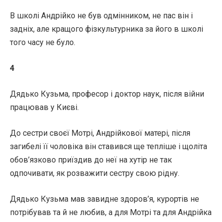
В школі Андрійко не був одмінником, не пас він і
задніх, але кращого фізкультурника за його в школі
того часу не було.
4
Дядько Кузьма, професор і доктор наук, після війни
працював у Києві.
До сестри своєї Мотрі, Андрійкової матері, після
загибелі її чоловіка він ставився ще тепліше і щоліта
обов’язково приїздив до неї на хутір не так
одпочивати, як розважити сестру свою рідну.
Дядько Кузьма мав завидне здоров’я, курортів не
потрібував та й не любив, а для Мотрі та для Андрійка