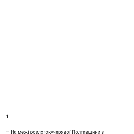
1
— На межі розлогокучерявої Полтавщини з