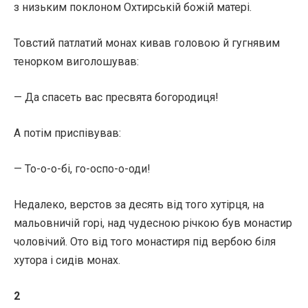
з низьким поклоном Охтирській божій матері.
Товстий патлатий монах кивав головою й гугнявим
тенорком виголошував:
— Да спасеть вас пресвята богородиця!
А потім приспівував:
— То-о-о-бі, го-оспо-о-оди!
Недалеко, верстов за десять від того хутірця, на
мальовничій горі, над чудесною річкою був монастир
чоловічий. Ото від того монастиря під вербою біля
хутора і сидів монах.
2