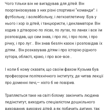
Чого тільки він не вигадував для дітей. Він
поорганізовував з них різні спортивні “команди”: і
футбольну, і волейбольну, і легкоатлетичну. Був у
нього і хор із дітей, і танцюристи, і декламатори. Він
ходив з дітворою по лісах, по лугах, по ланах і все їм
розповідав, що сам знав, і про ліс, і про поле, і про
річку, і про луг… Він знав безліч казок і розповідав їх
дітям… Він розказував дітям і про історію рідного
хутора, області, краю, і про все-все…
І коли б кому сказати, що своїм фахом Кузьма був
професором політехнічного інституту, де читав лекції
про доменні печі,— ніхто б не повірив.
Трапляється таке на світі білому: закінчить людина
педінститут, виходить спеціалістом дошкільного
виховання, виховує дітей, а як побачить дитину, так