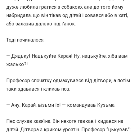
дуже любила гратися з собакою, але до того йому
набридала, що він тікав од дітей і ховався або в хаті,
або залазив далеко під ґанок.
Тоді починалося:
— Дядьку! Нацькуйте Карая! Ну, нацькуйте, хіба вам
жалько?!
Професор спочатку одмахувався від дітвори, а потім
таки здавався і кликав пса:
— Ану, Карай, візьми їх! — командував Кузьма.
Пес слухав хазяїна. Він нехотя гавкав і кидався на
дітей. Дітвора з криком урозтіч. Професор “цькував”: