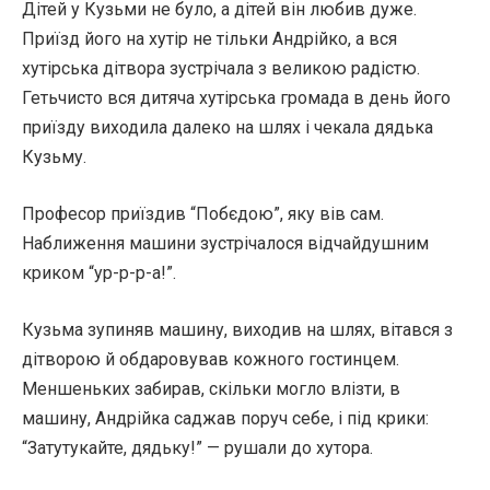
Дітей у Кузьми не було, а дітей він любив дуже.
Приїзд його на хутір не тільки Андрійко, а вся
хутірська дітвора зустрічала з великою радістю.
Гетьчисто вся дитяча хутірська громада в день його
приїзду виходила далеко на шлях і чекала дядька
Кузьму.
Професор приїздив “Побєдою”, яку вів сам.
Наближення машини зустрічалося відчайдушним
криком “ур-р-р-а!”.
Кузьма зупиняв машину, виходив на шлях, вітався з
дітворою й обдаровував кожного гостинцем.
Меншеньких забирав, скільки могло влізти, в
машину, Андрійка саджав поруч себе, і під крики:
“Затутукайте, дядьку!” — рушали до хутора.