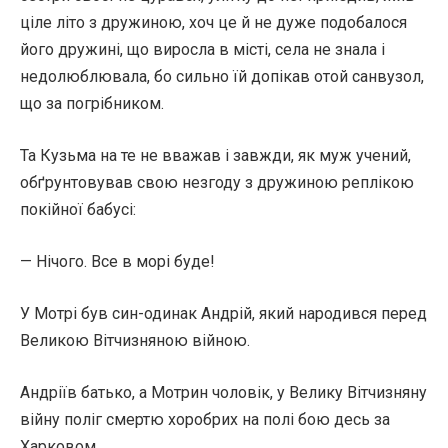
ціле літо з дружиною, хоч це й не дуже подобалося
його дружині, що виросла в місті, села не знала і
недолюблювала, бо сильно їй допікав отой санвузол,
що за погрібником.
Та Кузьма на те не вважав і завжди, як муж учений,
обґрунтовував свою незгоду з дружиною реплікою
покійної бабусі:
— Нічого. Все в морі буде!
У Мотрі був син-одинак Андрій, який народився перед
Великою Вітчизняною війною.
Андріїв батько, а Мотрин чоловік, у Велику Вітчизняну
війну поліг смертю хоробрих на полі бою десь за
Харковом.