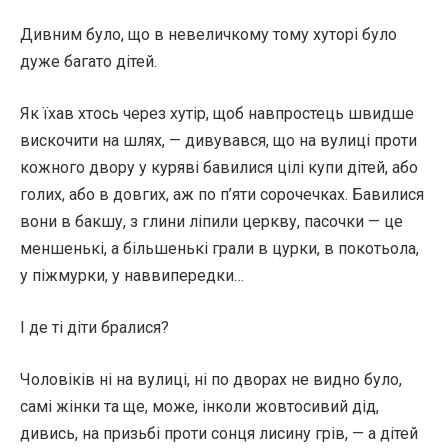
Дивним було, що в невеличкому тому хуторі було
дуже багато дітей.
Як їхав хтось через хутір, щоб навпростець швидше
вискочити на шлях, — дивувався, що на вулиці проти
кожного двору у куряві бавилися цілі купи дітей, або
голих, або в довгих, аж по п’яти сорочечках. Бавилися
вони в бакшу, з глини ліпили церкву, пасочки — це
меншенькі, а більшенькі грали в цурки, в покотьола,
у піжмурки, у наввипередки…
І де ті діти бралися?
Чоловіків ні на вулиці, ні по дворах не видно було,
самі жінки та ще, може, інколи жовтосивий дід,
дивись, на призьбі проти сонця лисину грів, — а дітей