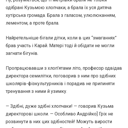
одібрані Кузьмою хлопчаки, а брала їх уся дитяча
хутірська громада. Брала з галасом, улюлюканням,
лементом, а проте брала.
Найретельніше бігали дітки, коли в цих “змаганнях”
брав участь і Карай. Матері тоді й обідати не могли
загнати бігунів.
Пропрацювавши з хлоп’ятами літо, професор одвідав
директора семилітки, поговорив з ним про здібних
школярів-фізкультурників і порадив не припиняти
тренування з ними й узимку.
— Здібні, дуже здібні хлопчаки! — говорив Кузьма
директорові школи. — Особливо Андрійко] Гріх не
розвинути в них цих здібностей! Можуть вирости