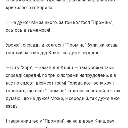
кривилося і говорило:
— Не дуже! Ми за нього, за той колгосп “Промінь”,
ось-ось візьмемося!
Урожаї, справді, в колгоспі “Промінь” були, як казав
гострий на язик дід Книш, не дуже середні.
— Он у “Зорі”, — казав дід Книш, — там урожаї таки
справді середні, по три кілограми на трудодень, а в
нас по сімсот-вісімсот грам! Голова колгоспу хоч і
говорить, що наш “Промінь” колгосп середній, а я так
думаю, що не дуже! Може, й середній, так дуже вже
ззаду.
І тваринництво у “Промені”, як на дідову Книшеву