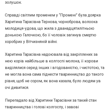
золушок.
Справді світлим променем у “Промені” була доярка
Харитина Тарасівна Тернова, чорноброва, волоока
молодиця-удова, що жила з дванадцятилітньою
донькою Галочкою, бо її чоловік загинув смертю
хоробрих у Вітчизняній війні.
Харитина Тарасівна надоювала від закріплених за
нею корів найбільше в колгоспі молока, її корови
виділялися серед інших і вгодованістю, і чистотою, та
не могла вона сама піднести тваринництво до такого
рівня, щоб не сором, як вона казала, було людям ув
очі дивитися.
Перепадало від Харитини Тарасівни за такий стан
тваринництва і голові колгоспу, і завові