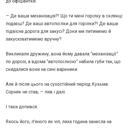
до офіціантки:
— Де ваша механізація?! Що ти мені горілку в склянці
подаєш? Де ваші автопоїлки для горілки?! Де ваша
підвісна дорога для закусі? Доки ми питимемо й
закусюватимемо вручну?
Викликали дружину, вона йому давала “механізації”
по дорозі, а вдома “автопоїлкою” набила губи так, що
скидалися вони на сині вареники.
Але й після цього на сухостійний період Кузьма
Сорняк не став, — пив і далі.
І таки допився.
Якось його, п’яного як чіп, лиха година занесла на