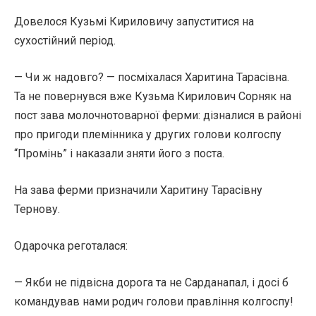
Довелося Кузьмі Кириловичу запуститися на
сухостійний період.
— Чи ж надовго? — посміхалася Харитина Тарасівна.
Та не повернувся вже Кузьма Кирилович Сорняк на
пост зава молочнотоварної ферми: дізналися в районі
про пригоди племінника у других голови колгоспу
“Промінь” і наказали зняти його з поста.
На зава ферми призначили Харитину Тарасівну
Тернову.
Одарочка реготалася:
— Якби не підвісна дорога та не Сарданапал, і досі б
командував нами родич голови правління колгоспу!