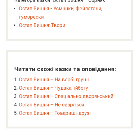
Категорії казки "Остап Вишня – Сорняк":
Остап Вишня - Усмішки, фейлетони,
гуморески
Остап Вишня: Твори
Читати схожі казки та оповідання:
Остап Вишня – На вербі груші
Остап Вишня – Чудака, їйбогу
Остап Вишня – Спеціально дворянський
Остап Вишня – Не сваріться
Остап Вишня – Товариші-друзі