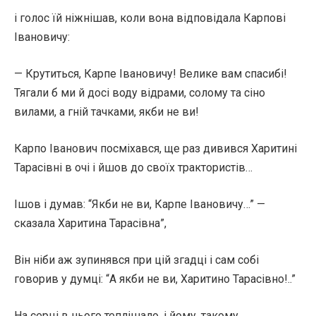
і голос їй ніжнішав, коли вона відповідала Карпові
Івановичу:
— Крутиться, Карпе Івановичу! Велике вам спасибі!
Тягали б ми й досі воду відрами, солому та сіно
вилами, а гній тачками, якби не ви!
Карпо Іванович посміхався, ще раз дивився Харитині
Тарасівні в очі і йшов до своїх трактористів…
Ішов і думав: “Якби не ви, Карпе Івановичу…” —
сказала Харитина Тарасівна”,
Він ніби аж зупинявся при цій згадці і сам собі
говорив у думці: “А якби не ви, Харитино Тарасівно!..”
На серці в нього теплішало, і йому, такому