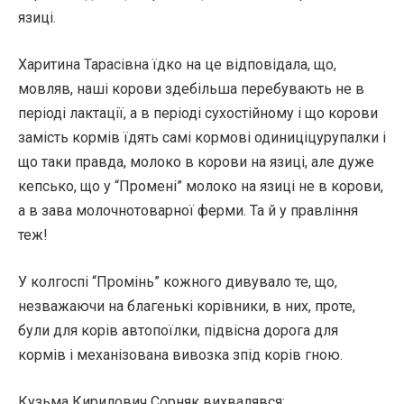
язиці.
Харитина Тарасівна їдко на це відповідала, що,
мовляв, наші корови здебільша перебувають не в
періоді лактації, а в періоді сухостійному і що корови
замість кормів їдять самі кормові одиниціцурупалки і
що таки правда, молоко в корови на язиці, але дуже
кепсько, що у “Промені” молоко на язиці не в корови,
а в зава молочнотоварної ферми. Та й у правління
теж!
У колгоспі “Промінь” кожного дивувало те, що,
незважаючи на благенькі корівники, в них, проте,
були для корів автопоїлки, підвісна дорога для
кормів і механізована вивозка зпід корів гною.
Кузьма Кирилович Сорняк вихвалявся: