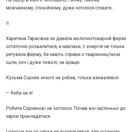
мовчазному, спокійному, дуже хотілося співати…
II
Харитина Тарасівна не давала молочнотоварній фермі
остаточно розвалитися, а навпаки, її енергія не тільки
рятувала ферму, ба навіть справи з тваринництвом
ішли, хоч і дуже поволі, на краще.
Кузьма Сорняк нічого не робив, тільки вихвалявся:
— Якби не я!
Робити Сорнякові не хотілося. Почав він частенько до
чарки прикладатися.
І раніше він од чарки не відмовлявся, але останнім