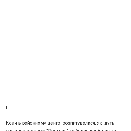
І
Коли в районному центрі розпитувалися, як ідуть
справи в колгоспі “Промінь”, районне керівництво