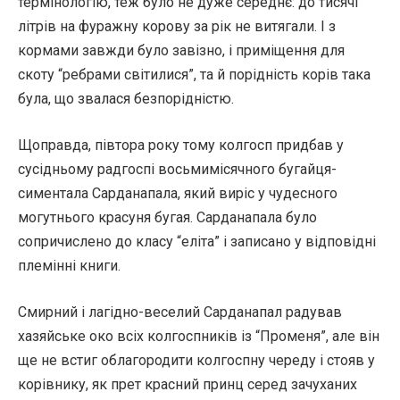
термінологію, теж було не дуже середнє: до тисячі
літрів на фуражну корову за рік не витягали. І з
кормами завжди було завізно, і приміщення для
скоту “ребрами світилися”, та й порідність корів така
була, що звалася безпорідністю.
Щоправда, півтора року тому колгосп придбав у
сусідньому радгоспі восьмимісячного бугайця-
симентала Сарданапала, який виріс у чудесного
могутнього красуня бугая. Сарданапала було
сопричислено до класу “еліта” і записано у відповідні
племінні книги.
Смирний і лагідно-веселий Сарданапал радував
хазяйське око всіх колгоспників із “Променя”, але він
ще не встиг облагородити колгоспну череду і стояв у
корівнику, як прет красний принц серед зачуханих