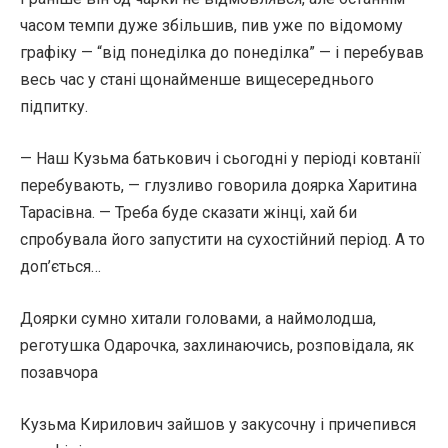
часом темпи дуже збільшив, пив уже по відомому
графіку — “від понеділка до понеділка” — і перебував
весь час у стані щонайменше вищесереднього
підпитку.
— Наш Кузьма батькович і сьогодні у періоді ковтанії
перебувають, — глузливо говорила доярка Харитина
Тарасівна. — Треба буде сказати жінці, хай би
спробувала його запустити на сухостійний період. А то
доп’ється…
Доярки сумно хитали головами, а наймолодша,
реготушка Одарочка, захлинаючись, розповідала, як
позавчора
Кузьма Кирилович зайшов у закусочну і причепився