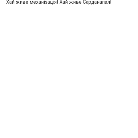
Хай живе механізація! Хай живе Сарданапал!