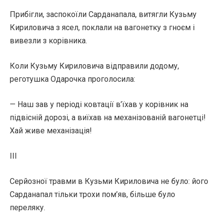
Прибігли, заспокоїли Сарданапала, витягли Кузьму
Кириловича з ясел, поклали на вагонетку з гноєм і
вивезли з корівника.
Коли Кузьму Кириловича відправили додому,
реготушка Одарочка проголосила:
— Наш зав у періоді ковтації в’їхав у корівник на
підвісній дорозі, а виїхав на механізованій вагонетці!
Хай живе механізація!
ІІІ
Серйозної травми в Кузьми Кириловича не було: його
Сарданапал тільки трохи пом’яв, більше було
переляку.