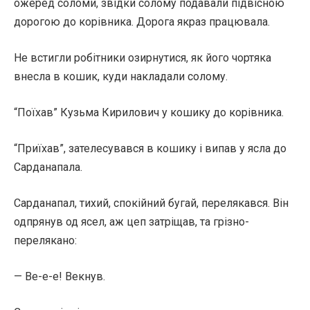
ожеред соломи, звідки солому подавали підвісною
дорогою до корівника. Дорога якраз працювала.
Не встигли робітники озирнутися, як його чортяка
внесла в кошик, куди накладали солому.
“Поїхав” Кузьма Кирилович у кошику до корівника.
“Приїхав”, зателесувався в кошику і випав у ясла до
Сарданапала.
Сарданапал, тихий, спокійний бугай, перелякався. Він
одпрянув од ясел, аж цеп затріщав, та грізно-
перелякано:
— Ве-е-е! Векнув.