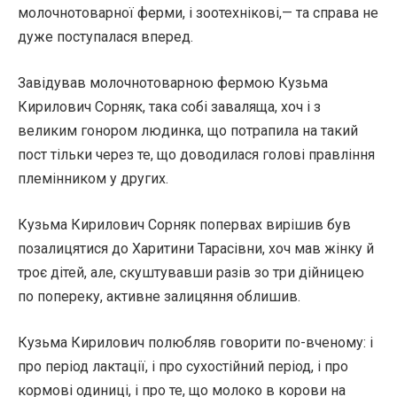
молочнотоварної ферми, і зоотехнікові,— та справа не
дуже поступалася вперед.
Завідував молочнотоварною фермою Кузьма
Кирилович Сорняк, така собі заваляща, хоч і з
великим гонором людинка, що потрапила на такий
пост тільки через те, що доводилася голові правління
племінником у других.
Кузьма Кирилович Сорняк попервах вирішив був
позалицятися до Харитини Тарасівни, хоч мав жінку й
троє дітей, але, скуштувавши разів зо три дійницею
по попереку, активне залицяння облишив.
Кузьма Кирилович полюбляв говорити по-вченому: і
про період лактації, і про сухостійний період, і про
кормові одиниці, і про те, що молоко в корови на