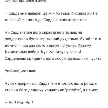
Сорняк підвівся з ясел:
— Сарда-а-а-напале! Це ж я, Кузьма Кирилович! Не
впізнав? — І поліз до Сарданапала цілуватися.
Чи Сарданапал його справді не впізнав, чи
роздратував бугая горілчаний дух, тільки бугай — в-в-
ве-е-е! — ще раз люто векнув і стукнув Кузьму
Кириловича лобом. Кузьма вгруз у ясла. А
Сарданапал придавив його лобом до ясел і не пускає.
Упіймав, мовляв!
Чують доярки, що Сарданапал чогось люто реве, а
хтось в його деннику кричить не “рятуйте”, а тільки:
— Рят! Рят! Рят!