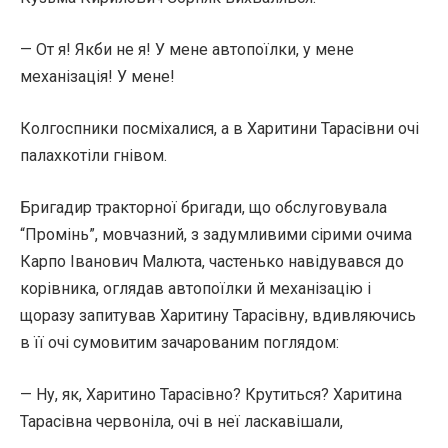
— От я! Якби не я! У мене автопоїлки, у мене
механізація! У мене!
Колгоспники посміхалися, а в Харитини Тарасівни очі
палахкотіли гнівом.
Бригадир тракторної бригади, що обслуговувала
“Промінь”, мовчазний, з задумливими сірими очима
Карпо Іванович Малюта, частенько навідувався до
корівника, оглядав автопоїлки й механізацію і
щоразу запитував Харитину Тарасівну, вдивляючись
в її очі сумовитим зачарованим поглядом:
— Ну, як, Харитино Тарасівно? Крутиться? Харитина
Тарасівна червоніла, очі в неї ласкавішали,