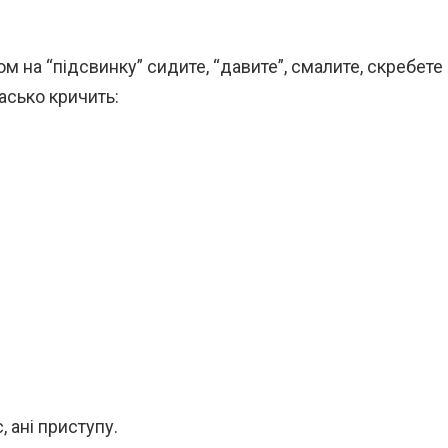
 на “підсвинку” сидите, “давите”, смалите, скребете
асько кричить:
, ані приступу.