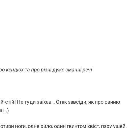
ро кендюх та про різні дуже смачні речі
-стій! Не туди заїхав… Отак завсіди, як про свиню
єш…)
тири ноги, одне рило, один гвинтом хвіст, пару ушей,