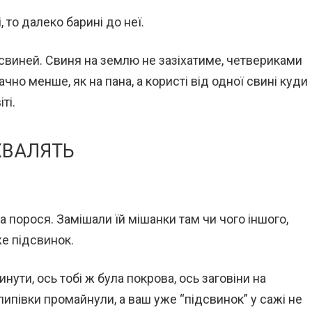
 то далеко барині до неї.
 свиней. Свиня на землю не зазіхатиме, четвериками
чно менше, як на пана, а користі від одної свині куди
ті.
ХВАЛЯТЬ
а порося. Замішали їй мішанки там чи чого іншого,
же підсвинок.
нути, ось тобі ж була покрова, ось заговіни на
илипівки промайнули, а ваш уже “підсвинок” у сажі не