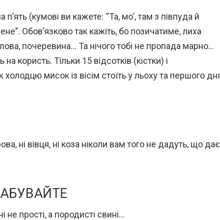
а п’ять (кумові ви кажете: “Та, мо’, там з півпуда й
не”. Обов’язково так кажіть, бо позичатиме, лиха
голова, почеревина… Та нічого тобі не пропада марно…
ь на користь. Тільки 15 відсотків (кістки) і
к холодцю мисок із вісім стоїть у льоху та першого дн
орова, ні вівця, ні коза ніколи вам того не дадуть, що дає
 ЗАБУВАЙТЕ
і не прості, а породисті свині…