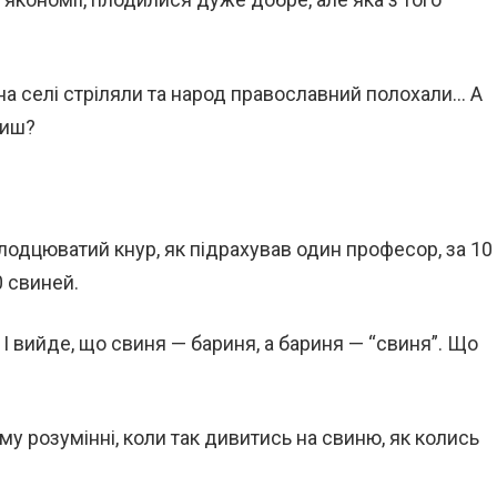
на селі стріляли та народ православний полохали… А
пиш?
лодцюватий кнур, як підрахував один професор, за 10
0 свиней.
. І вийде, що свиня — бариня, а бариня — “свиня”. Що
му розумінні, коли так дивитись на свиню, як колись