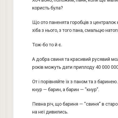
користь була?
Що ото паненята горобців з централок 
хіба з нього, з того пана, смальцю нато
Тож-бо то й є.
А добра свиня та красивий русявий мо
років можуть дати приплоду 40 000 00
От і порівняйте їх з паном та з баринею
кнур — барин, а барин — “кнур”.
Певна річ, що бариня — “свиня” в старо
на неї дивились.