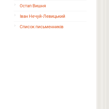
Остап Вишня
Іван Нечуй-Левицький
Список письменників