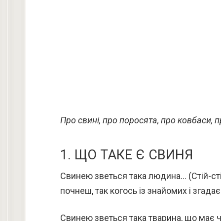
Про свині, про поросята, про ковбаси, п
1. ЩО ТАКЕ Є СВИНЯ
Свинею зветься така людина… (Стій-стій
почнеш, так когось із знайомих і згада
Свинею зветься така тварина, що має чо