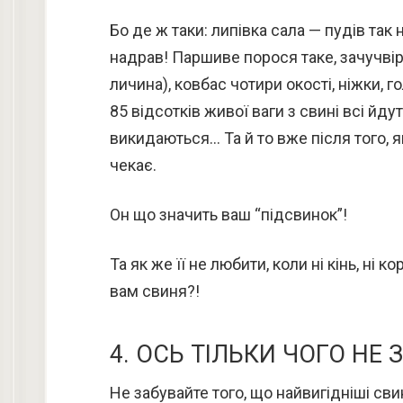
Бо де ж таки: липівка сала — пудів так н
надрав! Паршиве порося таке, зачучвіре
личина), ковбас чотири окості, ніжки, 
85 відсотків живої ваги з свині всі йдут
викидаються… Та й то вже після того, я
чекає.
Он що значить ваш “підсвинок”!
Та як же її не любити, коли ні кінь, ні к
вам свиня?!
4. ОСЬ ТІЛЬКИ ЧОГО НЕ
Не забувайте того, що найвигідніші свин