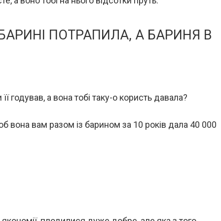
сте, а воно тобі на нього відсотки пруть.
 БАРИНІ ПОТРАПИЛА, А БАРИНЯ В
 її годував, а вона тобі таку-о користь давала?
об вона вам разом із барином за 10 років дала 40 000
 якономії, плодилися дуже добре, але яка з того