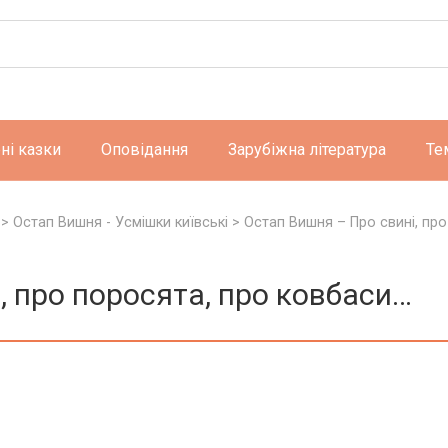
ні казки
Оповідання
Зарубіжна література
Те
>
Остап Вишня - Усмішки київські
>
Остап Вишня – Про свині, про
, про поросята, про ковбаси…