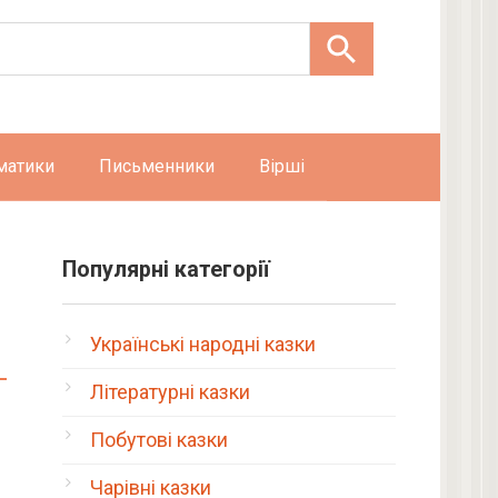
матики
Письменники
Вірші
Популярні категорії
Українські народні казки
Літературні казки
Побутові казки
Чарівні казки