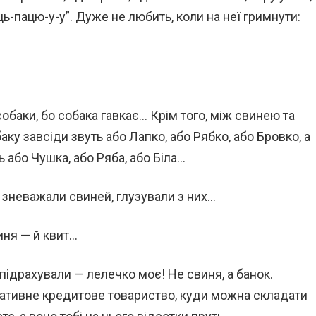
ць-пацю-у-у”. Дуже не любить, коли на неї гримнути:
собаки, бо собака гавкає… Крім того, між свинею та
ку завсіди звуть або Лапко, або Рябко, або Бровко, а
ь або Чушка, або Ряба, або Біла…
 зневажали свиней, глузували з них…
иня — й квит…
 підрахували — лелечко моє! Не свиня, а банок.
ративне кредитове товариство, куди можна складати