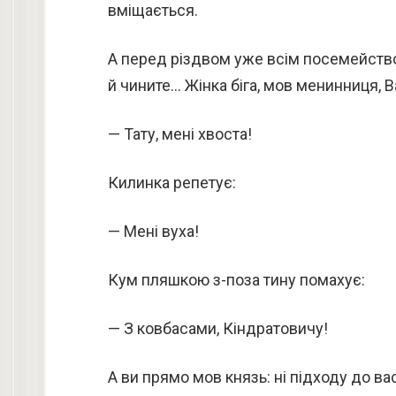
вміщається.
А перед різдвом уже всім посемейством
й чините… Жінка біга, мов менинниця, В
— Тату, мені хвоста!
Килинка репетує:
— Мені вуха!
Кум пляшкою з-поза тину помахує:
— З ковбасами, Кіндратовичу!
А ви прямо мов князь: ні підходу до вас