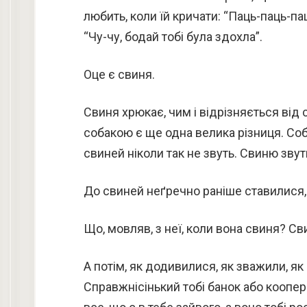
любить, коли їй кричати: “Паць-паць-па
“Чу-чу, бодай тобі була здохла”.
Оце є свиня.
Свиня хрюкає, чим і відрізняється від 
собакою є ще одна велика різниця. Соба
свиней ніколи так не звуть. Свиню звут
До свиней неґречно раніше ставилися,
Що, мовляв, з неї, коли вона свиня? Св
А потім, як додивилися, як зважили, як
Справжнісінький тобі банок або коопе