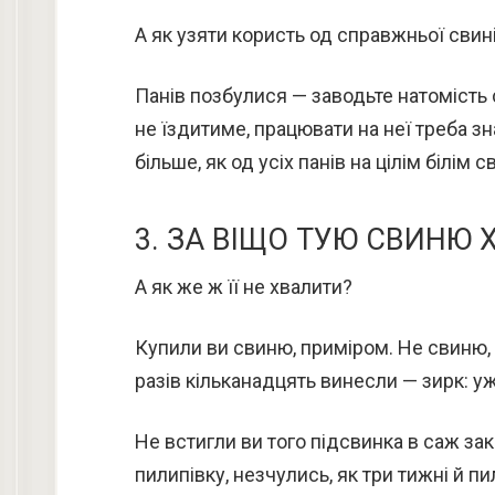
А як узяти користь од справжньої свині,
Панів позбулися — заводьте натомість
не їздитиме, працювати на неї треба зна
більше, як од усіх панів на цілім білім сві
3. ЗА ВІЩО ТУЮ СВИНЮ 
А як же ж її не хвалити?
Купили ви свиню, приміром. Не свиню, 
разів кільканадцять винесли — зирк: у
Не встигли ви того підсвинка в саж заки
пилипівку, незчулись, як три тижні й п