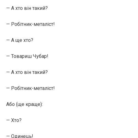
— А хто він такий?
— Робітник-металіст!
— А ще хто?
— Товариш Чубар!
— А хто він такий?
— Робітник-металіст!
Або (ще краще):
— Хто?
— Одинець!