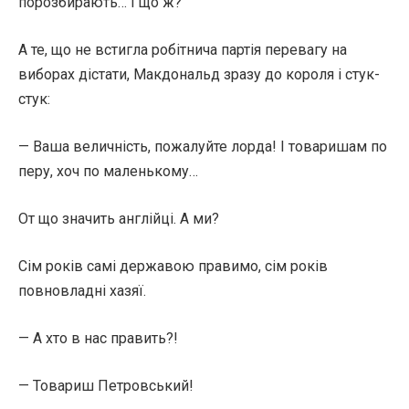
порозбирають… І що ж?
А те, що не встигла робітнича партія перевагу на
виборах дістати, Макдональд зразу до короля і стук-
стук:
— Ваша величність, пожалуйте лорда! І товаришам по
перу, хоч по маленькому…
От що значить англійці. А ми?
Сім років самі державою правимо, сім років
повновладні хазяї.
— А хто в нас править?!
— Товариш Петровський!