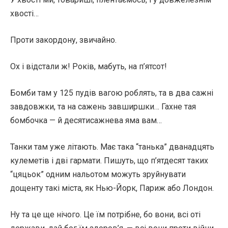
хвості…
Проти закордону, звичайно.
Ох і відстали ж! Років, мабуть, на п’ятсот!
Бомби там у 125 пудів вагою роблять, та в два сажні
завдовжки, та на сажень завширшки… Гахне тая
бомбочка — й десятисажнева яма вам…
Танки там уже літають. Має така “танька” дванадцять
кулеметів і дві гармати. Пишуть, що п’ятдесят таких
“цяцьок” одним нальотом можуть зруйнувати
дощенту такі міста, як Нью-Йорк, Париж або Лондон.
Ну та це ще нічого. Це їм потрібне, бо вони, всі оті