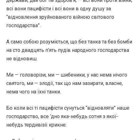
держави, дай бог їм здоров’я, — всі вони проти війни,
всі вони пацифісти і всі вони в одну душу за
“відновлення зруйнованого війною світового
господарства”.
А само собою розуміється, що без танка та без бомби
на сто двадцять п’ять пудів народного господарства
не відновиш.
Ми — головорізи, ми — шибеники, у нас нема нічого
святого, ми — злодії, так що нам зазирати, власне,
нема чого на їхні танки.
Бо коли всі ті пацифісти сунуться “відновляти” наше
господарство, все ‘дно яка-небудь сотня з якої-
небудь тердивізії крикне: