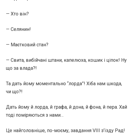
— Хто він?
— Селянин!
— Маєтковий стан?
— Свита, вибійчані штани, капелюха, кошик і ціпок! Ну
що за влада?!
Та дать йому моментально “лорда”! Хіба нам шкода,
чи що?!
Дать йому й лорда, й графа, й дона, й фона, й пера. Хай
тоді поміряються з нами…
Це найголовніше, по-моєму, завдання VIII з’їзду Рад!