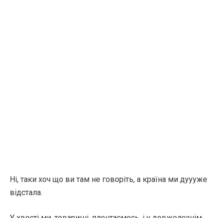
Ні, таки хоч що ви там не говоріть, а країна ми дуууже
відстала.
У хвості ми, товариші, плентаємось, і у довжелезнім