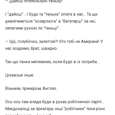
— Дайош літательную таньку!
І “дайош”… І буде та “танька” літати в нас… Та ще
дивитиметься “козарлюга” в “багатирці” на неї,
ляпатиме рукою по “таньці”:
— Що, голубочко, залетіла?! Єто тобі не Америка! У
нас зсадимо, брат, швидко…
Так що танки матимемо, коли буде в їх потреба…
Цікавіше інше.
Візьмім, приміром, Англію.
Ось-ось там влада буде в руках робітничної партії…
Макдональд за прем’єра, інші “робітники” теки різні