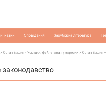
ні казки
Оповідання
Зарубіжна література
Те
>
Остап Вишня - Усмішки, фейлетони, гуморески
>
Остап Вишня 
е законодавство