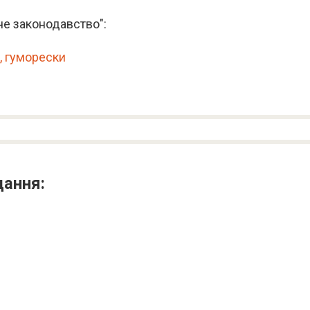
че законодавство":
, гуморески
дання: