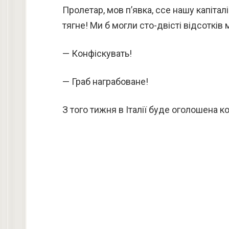
Пролетар, мов п’явка, ссе нашу капіталіс
тягне! Ми б могли сто-двісті відсотків 
— Конфіскувать!
— Граб награбоване!
З того тижня в Італії буде оголошена к