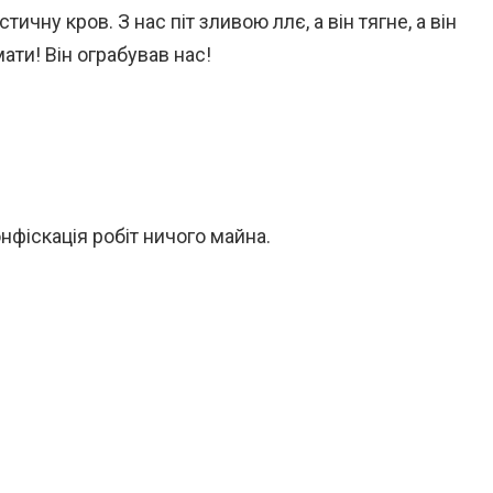
тичну кров. З нас піт зливою ллє, а він тягне, а він
мати! Він ограбував нас!
онфіскація робіт ничого майна.