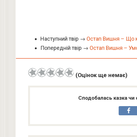
Наступний твір →
Остап Вишня – Що ко
Попередній твір →
Остап Вишня – Ум
(Оцінок ще немає)
Сподобалась казка чи 