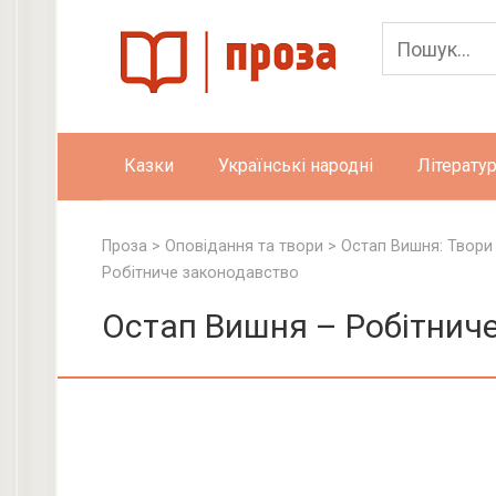
Skip
to
content
Казки
Українські народні
Літератур
Проза
>
Оповідання та твори
>
Остап Вишня: Твори
Робітниче законодавство
Остап Вишня – Робітнич