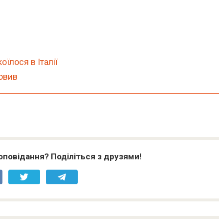
їлося в Італії
овив
оповідання? Поділіться з друзями!