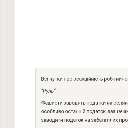
Всі чутки про реакційність робітнич
“Руль”
Фашисти заводять податки на селян і
особливо останній податок, зазнач
заводити податок на забагатілих про