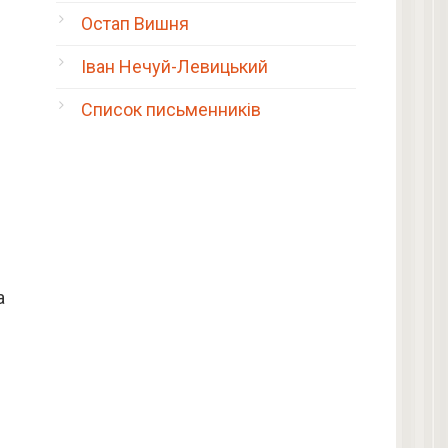
Остап Вишня
Іван Нечуй-Левицький
Список письменників
а