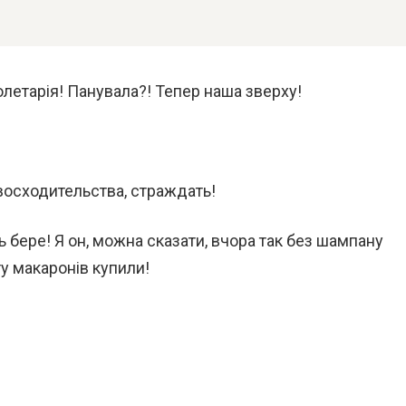
летарія! Панувала?! Тепер наша зверху!
евосходительства, страждать!
ь бере! Я он, можна сказати, вчора так без шампану
нту макаронів купили!