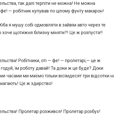
ельства, так далі терпіти не можна! Не можна
 фе! — робітник купував по цілому фунту макарон!
Хіба я мушу собі одмовляти в зайвім авто через те
р хоче щотижня білизну міняти?! Це ж розпуста!!
льства! Робітники, оті — фе! — пролетарі,— це ж
їх годуй, їм роботу давай! Та доки ж це буде? Доки
ми часами ми маємо тільки вісімдесят три відсотки н
вимагають! Це ж здирство!
тельства! Пролетар розжився! Пролетар розбух!