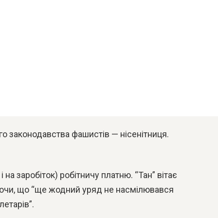
ого законодавства фашистів — нісенітниця.
 на заробіток) робітничу платню. “Тан” вітає
аючи, що “ще жодний уряд не насмілювався
летарів”.