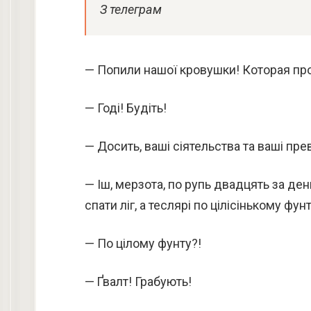
З телеграм
— Попили нашої кровушки! Которая про
— Годі! Будіть!
— Досить, ваші сіятельства та ваші пр
— Іш, мерзота, по рупь двадцять за ден
спати ліг, а теслярі по цілісінькому фу
— По цілому фунту?!
— Ґвалт! Грабують!