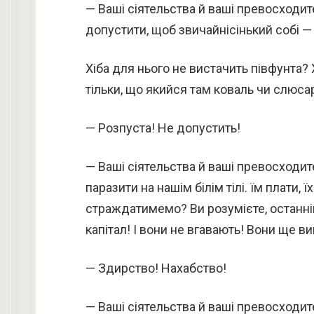
— Ваші сіятельства й ваші превосходит
допустити, щоб звичайнісінький собі —
Хіба для нього не вистачить півфунта? 
тільки, що якийся там коваль чи слюса
— Розпуста! Не допустить!
— Ваші сіятельства й ваші превосходите
паразити на нашім білім тілі. їм плати, 
страждатимемо? Ви розумієте, останні
капітал! І вони не вгавають! Вони ще 
— Здирство! Нахабство!
— Ваші сіятельства й ваші превосходи