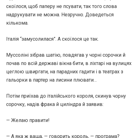
скоїлося, щоб паперу не псувати, так того слова
надрукувати не можна. Незручно. Доведеться
кількома.
Італія “замусолилася”. А скоїлося це так.
Муссоліні зібрав шатію, повдягав у чорні сорочки й
почав по всій державі вікна бити, в ліхтарі на вулицях
цеглою швиргати, на парадних гадити і в театрах з
гальорки в партер на лисини плювати…
Потім приїхав до італійського короля, скинув чорну
сорочку, надів фрака й циліндра й заявив:
— Желаю правити!
— А яка ж ваша, — говорить король, — програма?