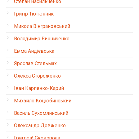
Степан Васильченко
Григір Тютюнник
Микола Вінграновський
Володимир Винниченко
Емма Андієвська
Ярослав Стельмах
Олекса Стороженко
Іван Карпенко-Карий
Михайло Коцюбинський
Василь Сухомлинський
Олександр Довженко
Григорій Сковорода