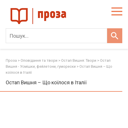
Skip
to
content
Проза
>
Оповідання та твори
>
Остап Вишня: Твори
>
Остап
Вишня - Усмішки, фейлетони, гуморески
>
Остап Вишня – Що
коїлося в Італії
Остап Вишня – Що коїлося в Італії