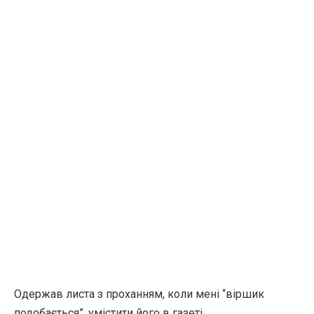
Одержав листа з проханням, коли мені “віршик
подобається”, умістити його в газеті.