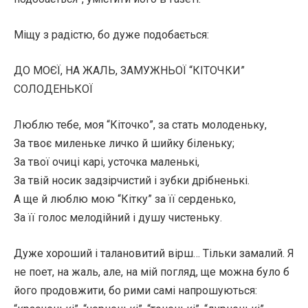
Міщу з радістю, бо дуже подобається:
ДО МОЄЇ, НА ЖАЛЬ, ЗАМУЖНЬОЇ “КІТОЧКИ”
СОЛОДЕНЬКОЇ
Люблю тебе, моя “Кіточко”, за стать молоденьку,
За твоє миленьке личко й шийку біленьку;
За твої очиці карі, усточка маленькі,
За твій носик задзірчистий і зубки дрібненькі.
А ще й люблю мою “Кітку” за її серденько,
За її голос мелодійний і душу чистеньку.
Дуже хороший і талановитий вірш… Тільки замалий. Я
не поет, на жаль, але, на мій погляд, ще можна було б
його продовжити, бо рими самі напрошуються: