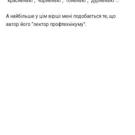
“красненькі”, “чорненькі”, “тоненькі”, “дурненькі”…
А найбільше у цім вірші мені подобається те, що
автор його “лектор профтехнікуму”.