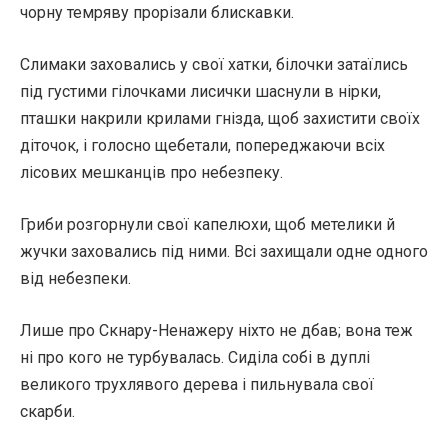
чорну темряву прорізали блискавки.
Слимаки заховались у свої хатки, білочки затаїлись
під густими гілочками лисички шаснули в нірки,
пташки накрили крилами гнізда, щоб захистити своїх
діточок, і голосно щебетали, попереджаючи всіх
лісових мешканців про небезпеку.
Гриби розгорнули свої капелюхи, щоб метелики й
жучки заховались під ними. Всі захищали одне одного
від небезпеки.
Лише про Скнару-Ненажеру ніхто не дбав; вона теж
ні про кого не турбувалась. Сиділа собі в дуплі
великого трухлявого дерева і пильнувала свої
скарби.