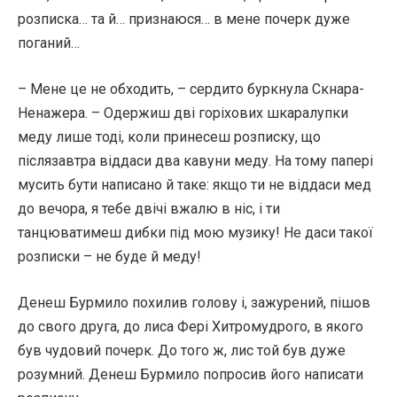
розписка… та й… признаюся… в мене почерк дуже
поганий…
– Мене це не обходить, – сердито буркнула Скнара-
Ненажера. – Одержиш дві горіхових шкаралупки
меду лише тоді, коли принесеш розписку, що
післязавтра віддаси два кавуни меду. На тому папері
мусить бути написано й таке: якщо ти не віддаси мед
до вечора, я тебе двічі вжалю в ніс, і ти
танцюватимеш дибки під мою музику! Не даси такої
розписки – не буде й меду!
Денеш Бурмило похилив голову і, зажурений, пішов
до свого друга, до лиса Фері Хитромудрого, в якого
був чудовий почерк. До того ж, лис той був дуже
розумний. Денеш Бурмило попросив його написати