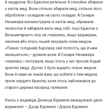
й заздрісна. Всі бджілки ретельно й спокійно збирали
з квітів мед. Вони спільно збирали мед, спільно його
обробляли і складали на своїх складах. А Скнара-
Ненажера висмоктувала із квітів мед, обривала
пелюстки й забирала весь мед собі. Інші бджоли з
Вельмигарного лісу не гнівались, якщо ведмедик,
лисичка або хтось інший ласували їхнім медом.
«Певно голодний, бідолаха; хай попоїсть, ще й нам
залишиться»,– думали вони. А Скнара-Ненажера
гнівалась і лютувала, якщо хтось у неї просив бодай
краплю меду. Дупло її було вщерть повне медом.
Вона й сама не знала вже, що робити з тим медом,
проте сердито бриніла, коли хтось наближався до
старого дерева посеред галявини.
Якось у ведмедя Денеша Бурмила занедужало двоє
ведмежат – Дунді Бурмило і Дорка Бурмило.