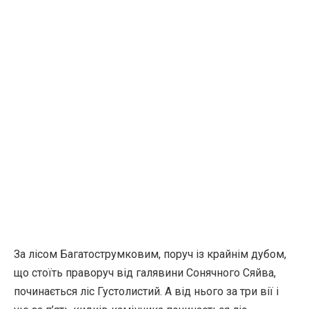
За лісом Багатострумковим, поруч із крайнім дубом,
що стоїть праворуч від галявини Сонячного Сяйва,
починається ліс Густолистий. А від нього за три вії і