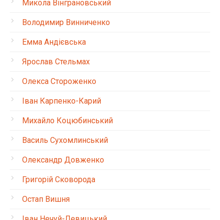
Микола Вінграновський
Володимир Винниченко
Емма Андієвська
Ярослав Стельмах
Олекса Стороженко
Іван Карпенко-Карий
Михайло Коцюбинський
Василь Сухомлинський
Олександр Довженко
Григорій Сковорода
Остап Вишня
Іван Нечуй-Левицький