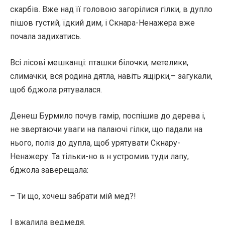
скарбів. Вже над її головою загорілися гілки, в дупло
пішов густий, їдкий дим, і Скнара-Ненажера вже
почала задихатись.
Всі лісові мешканці: пташки білочки, метелики,
слимачки, вся родина дятла, навіть ящірки,– загукали,
щоб бджола рятувалася.
Денеш Бурмило почув гамір, поспішив до дерева і,
не звертаючи уваги на палаючі гілки, що падали на
нього, поліз до дупла, щоб урятувати Скнару-
Ненажеру. Та тільки-но в н устромив туди лапу,
бджола заверещала:
– Ти що, хочеш забрати мій мед?!
І вжалила ведмедя.