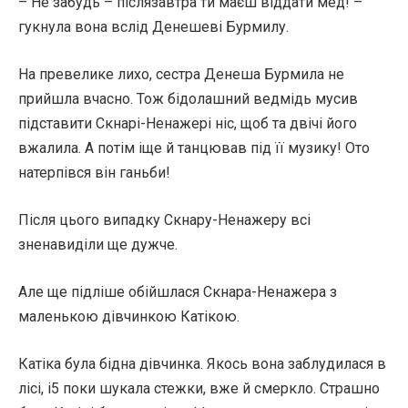
– Не забудь – післязавтра ти маєш віддати мед! –
гукнула вона вслід Денешеві Бурмилу.
На превелике лихо, сестра Денеша Бурмила не
прийшла вчасно. Тож бідолашний ведмідь мусив
підставити Скнарі-Ненажері ніс, щоб та двічі його
вжалила. А потім іще й танцював під її музику! Ото
натерпівся він ганьби!
Після цього випадку Скнару-Ненажеру всі
зненавиділи ще дужче.
Але ще підліше обійшлася Скнара-Ненажера з
маленькою дівчинкою Катікою.
Катіка була бідна дівчинка. Якось вона заблудилася в
лісі, і5 поки шукала стежки, вже й смеркло. Страшно