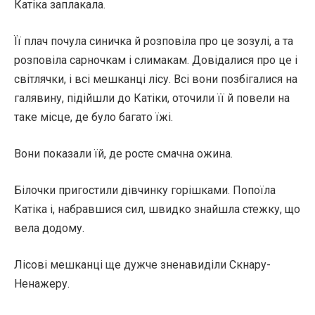
Катіка заплакала.
Її плач почула синичка й розповіла про це зозулі, а та
розповіла сарночкам і слимакам. Довідалися про це і
світлячки, і всі мешканці лісу. Всі вони позбігалися на
галявину, підійшли до Катіки, оточили її й повели на
таке місце, де було багато їжі.
Вони показали їй, де росте смачна ожина.
Білочки пригостили дівчинку горішками. Попоїла
Катіка і, набравшися сил, швидко знайшла стежку, що
вела додому.
Лісові мешканці ще дужче зненавиділи Скнару-
Ненажеру.