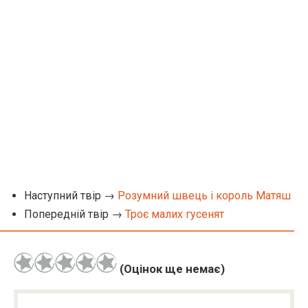
Наступний твір →
Розумний швець і король Матяш
Попередній твір →
Троє малих гусенят
(Оцінок ще немає)