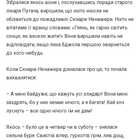
Зібралися якось вони і, послухавшись поради старого
лікаря Пугача, вирішили, що ніхто ніколи не
обізветься до пожадливої Скнари-Ненажери. Ніхто не
вітатиме її вранці словами: «Глянь, як гарно світить
сонце, як весело жити!» Вони вирішили навіть не
відповідати, якщо лиха бджола першою звернеться
до кого-небудь.
Коли Скнара-Ненажера дізналася про це, то почала
вихвалятися:
– А мені байдуже, що кажуть усі злидарі! Вони мені
заздрять, бо у них немає нічого, а я багата! Хай хоч
луснуть – все одно нічого їм не дам!
Якось – було це в четвер чи в суботу – знялася
сильна буря. Свистів вітер, гуркотів грім, лив дощ,