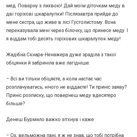
мед. Поверну з лихвою! Дай моїм діточкам меду в
дві горіхові шкаралупки! Післязавтра прийде до
мене сестра, що живе в лісі Густолистому. Вона
переказувала мені через білочку, що принесе меду. І
я віддам тобі десять горіхових шкаралупок меду!
Жадібна Скнара-Ненажера дуже зраділа з такої
обіцянки й забриніла вже лагідніше:
– Всі ви тільки обіцяєте, а коли настає час
розплачуватись, нічого не віддаєте! Ти приніс заяву?
Приніс розписку, що повернеш меду вдесятеро
більше?
Денеш Бурмило важко зітхнув і каже:
– Ох, вельможна пані, я ж не знав, що тобі потрібна