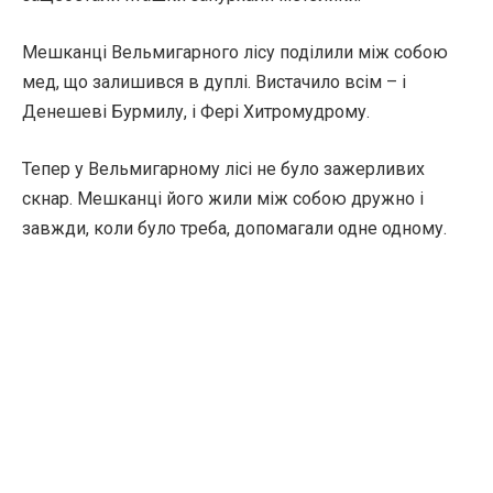
Мешканці Вельмигарного лісу поділили між собою
мед, що залишився в дуплі. Вистачило всім – і
Денешеві Бурмилу, і Фері Хитромудрому.
Тепер у Вельмигарному лісі не було зажерливих
скнар. Мешканці його жили між собою дружно і
завжди, коли було треба, допомагали одне одному.