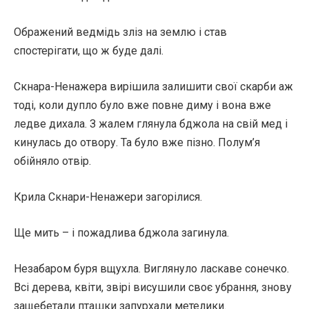
Ображений ведмідь зліз на землю і став
спостерігати, що ж буде далі.
Скнара-Ненажера вирішила залишити свої скарби аж
тоді, коли дупло було вже повне диму і вона вже
ледве дихала. З жалем глянула бджола на свій мед і
кинулась до отвору. Та було вже пізно. Полум’я
обійняло отвір.
Крила Скнари-Ненажери загорілися.
Ще мить – і пожадлива бджола загинула.
Незабаром буря вщухла. Виглянуло ласкаве сонечко.
Всі дерева, квіти, звірі висушили своє убрання, знову
защебетали пташки запурхали метелики.