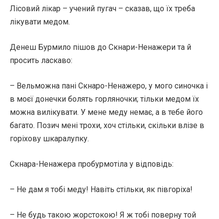
Лісовий лікар – учений пугач – сказав, що їх треба
лікувати медом.
Денеш Бурмило пішов до Скнари-Ненажери та й
просить ласкаво:
– Вельможна пані Скнаро-Ненажеро, у мого синочка і
в моєї донечки болять горляночки; тільки медом їх
можна вилікувати. У мене меду немає, а в тебе його
багато. Позич мені трохи, хоч стільки, скільки влізе в
горіхову шкаралупку.
Скнара-Ненажера пробурмотіла у відповідь:
– Не дам я тобі меду! Навіть стільки, як півгоріха!
– Не будь такою жорстокою! Я ж тобі поверну той