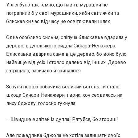
У лісі було так темно, що навіть мурашки не
потрапили б у свої мурашники, якби світлячки та
блискавки час від часу не освітлювали шлях.
Одна особливо сильна, сліпуча блискавка вдарила у
дерево, в дуплі якого сиділа Скнара-Ненажера.
Блискавка вдарила саме в це дерево, бо воно було
найвище від усіх і стояло далеко від інших. Дерево
затріщало, засичало й зайнялося.
Зозуля перша побачила великий вогонь. їй стало
шкода Скнари-Ненажери, і вона, хоч сердилась на
лиху бджолу, голосно гукнула:
– Швидше вилітай із дупла! Рятуйся, бо згориш!
Але пожадлива бджола не хотіла залишати своїх