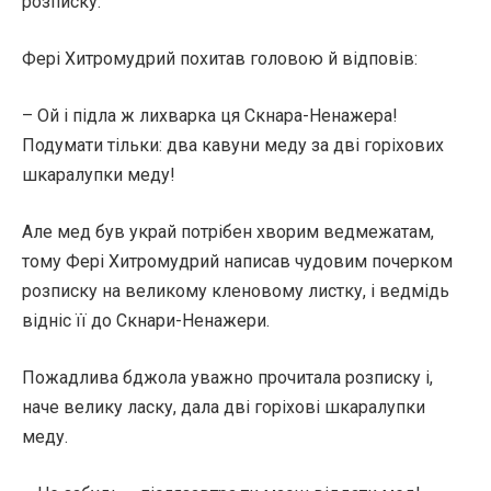
розписку.
Фері Хитромудрий похитав головою й відповів:
– Ой і підла ж лихварка ця Скнара-Ненажера!
Подумати тільки: два кавуни меду за дві горіхових
шкаралупки меду!
Але мед був украй потрібен хворим ведмежатам,
тому Фері Хитромудрий написав чудовим почерком
розписку на великому кленовому листку, і ведмідь
відніс її до Скнари-Ненажери.
Пожадлива бджола уважно прочитала розписку і,
наче велику ласку, дала дві горіхові шкаралупки
меду.