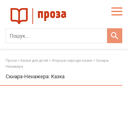
Skip
to
content
Проза
>
Казки для дітей
>
Угорські народні казки
>
Скнара-
Ненажера
Скнара-Ненажера: Казка