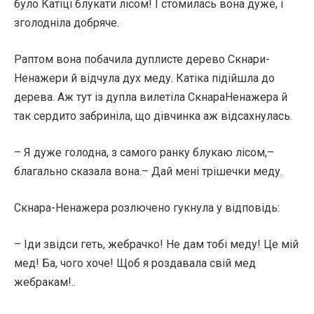
було Катіці блукати лісом! І стомилась вона дуже, і
зголодніла добряче.
Раптом вона побачила дуплисте дерево Скнари-
Ненажери й відчула дух меду. Катіка підійшла до
дерева. Аж тут із дупла вилетіла СкнараНенажера й
так сердито забриніла, що дівчинка аж відсахнулась.
– Я дуже голодна, з самого ранку блукаю лісом,–
благально сказала вона.– Дай мені трішечки меду.
Скнара-Ненажера розлючено гукнула у відповідь:
– Іди звідси геть, жебрачко! Не дам тобі меду! Це мій
мед! Ба, чого хоче! Щоб я роздавала свій мед
жебракам!..