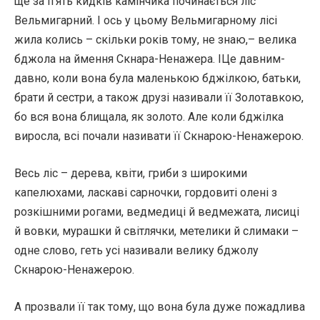
ще за п’ять кидків камінчика починається ліс
Вельмигарний. І ось у цьому Вельмигарному лісі
жила колись – скільки років тому, не знаю,– велика
бджола на ймення Скнара-Ненажера. ІЦе давним-
давно, коли вона була маленькою бджілкою, батьки,
брати й сестри, а також друзі називали її Золотавкою,
бо вся вона блищала, як золото. Але коли бджілка
виросла, всі почали називати її Скнарою-Ненажерою.
Весь ліс – дерева, квіти, гриби з широкими
капелюхами, ласкаві сарночки, гордовиті олені з
розкішними рогами, ведмедиці й ведмежата, лисиці
й вовки, мурашки й світлячки, метелики й слимаки –
одне слово, геть усі називали велику бджолу
Скнарою-Ненажерою.
А прозвали її так тому, що вона була дуже пожадлива