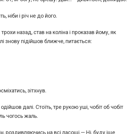
, ніби і річ не до його.
 трохи назад, став на коліна і проказав йому, як
і знову підійшов ближче, питається:
сміхатись, зітхнув.
одійшов далі. Стоїть, тре рукою уші, чобіт об чобіт
іль чогось жаль.
ін, роздивляючись на всі ласощі.— Ні, буду іще