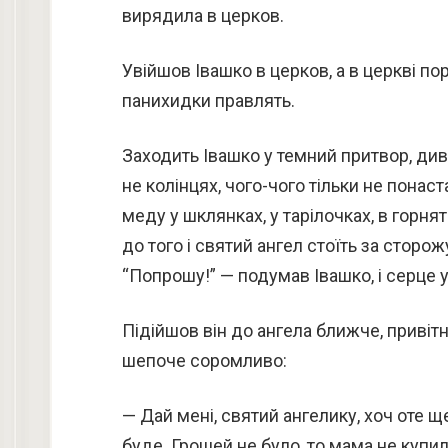
вирядила в церков.
Увійшов Івашко в церков, а в церкві по
панихидки правлять.
Заходить Івашко у темний притвор, див
не колінцях, чого-чого тільки не понастав
меду у шклянках, у тарілочках, в горнят
до того і святий ангел стоїть за сторож
“Попрошу!” — подумав Івашко, і серце у
Підійшов він до ангела ближче, привітн
шепоче соромливо:
— Дай мені, святий ангелику, хоч оте щ
буде. Грошей не було, то мама не купил