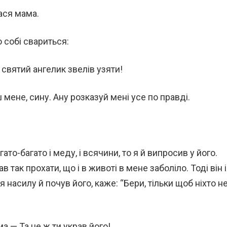
ася мама.
 собі свариться:
і святий ангелик звелів узяти!
мене, сину. Ану розказуй мені усе по правді.
ато-багато і меду, і всячини, то я й випросив у його.
в так прохати, що і в животі в мене заболіло. Тоді він і
я насилу й почув його, каже: “Бери, тільки щоб ніхто н
а.— Та це ж ти украв його!