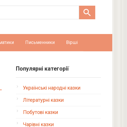
матики
Письменники
Вірші
Популярні категорії
Українські народні казки
Літературні казки
Побутові казки
Чарівні казки