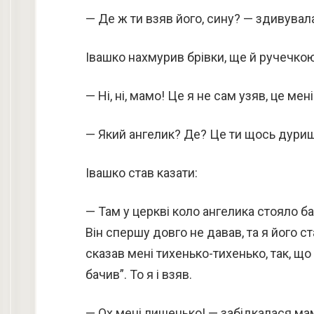
— Де ж ти взяв його, сину? — здивувал
Івашко нахмурив брівки, ще й ручечкою
— Ні, ні, мамо! Це я не сам узяв, це мен
— Який ангелик? Де? Це ти щось дуриш 
Івашко став казати:
— Там у церкві коло ангелика стояло баг
Він спершу довго не давав, та я його ста
сказав мені тихенько-тихенько, так, що 
бачив”. То я і взяв.
— Ох мені лишенько! — забідкалася мам