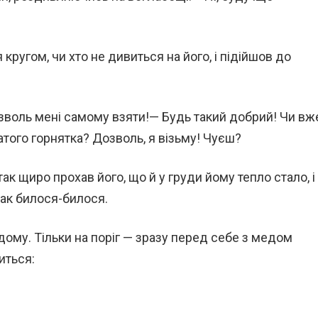
 кругом, чи хто не дивиться на його, і підійшов до
дозволь мені самому взяти!— Будь такий добрий! Чи вж
того горнятка? Дозволь, я візьму! Чуєш?
так щиро прохав його, що й у груди йому тепло стало, і
 так билося-билося.
ому. Тільки на поріг — зразу перед себе з медом
иться: