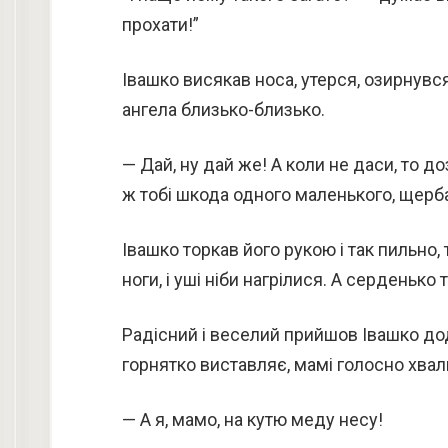
прохати!”
Івашко висякав носа, утерся, озирнувся
ангела близько-близько.
— Дай, ну дай же! А коли не даси, то 
ж тобі шкода одного маленького, щерба
Івашко торкав його рукою і так пильно, 
ноги, і уші ніби нагрілися. А серденько
Радісний і веселий прийшов Івашко дод
горнятко виставляє, мамі голосно хвал
— А я, мамо, на кутю меду несу!