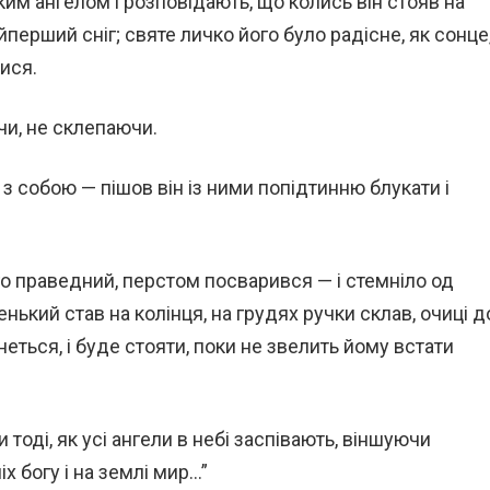
м ангелом і розповідають, що колись він стояв на
найперший сніг; святе личко його було радісне, як сонце
лися.
чи, не склепаючи.
з собою — пішов він із ними попідтинню блукати і
го праведний, перстом посварився — і стемніло од
енький став на колінця, на грудях ручки склав, очиці д
енеться, і буде стояти, поки не звелить йому встати
и тоді, як усі ангели в небі заспівають, віншуючи
х богу і на землі мир…”