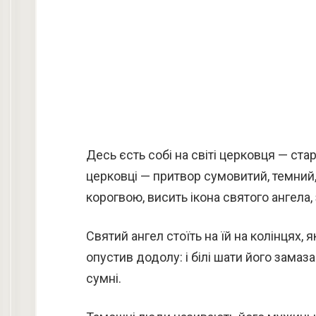
Десь єсть собі на світі церковця — стара
церковці — притвор сумовитий, темний,
корогвою, висить ікона святого ангела,
Святий ангел стоїть на їй на колінцях,
опустив додолу: і білі шати його замаза
сумні.