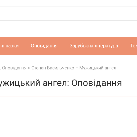
ні казки
Оповідання
Зарубіжна література
Те
: Оповідання
>
Степан Васильченко – Мужицький ангел
ужицький ангел: Оповідання