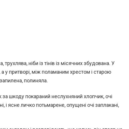
, трухлява, ніби із тінів із місячних збудована. У
 а у притворі, між поламаним хрестом і старою
 запилена, полиняла.
 як за шкоду покараний неслухняний хлопчик, очі
ні, і ясне личко потьмарене, опущені очі заплакані,