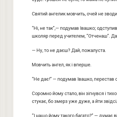
Святий ангелик мовчить, очей не зводить
“Ні, не так”,— подумав Івашко; одступив
школяр перед учителем, “Отченаш”. Дал
— Ну, то не даєш? Дай, пожалуста.
Мовчить ангел, як і вперше.
“Не дає!” — подумав Івашко, перестав о
Соромно йому стало, він зігнувся і тихо 
стукає, бо змерз уже дуже, а йти звідс
“І нащо йому такого багато?” — думає в