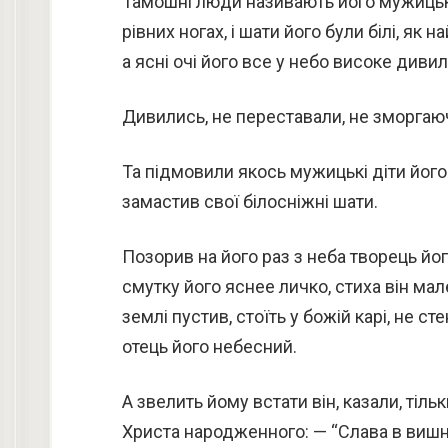
Тамошні люди називають його мужицьки
рівних ногах, і шати його були білі, як 
а ясні очі його все у небо високе диви
Дивились, не переставали, не зморгаю
Та підмовили якось мужицькі діти його 
замастив свої білосніжні шати.
Позорив на його раз з неба творець йо
смутку його яснее личко, стиха він мал
землі пустив, стоїть у божій карі, не ст
отець його небесний.
А звелить йому встати він, казали, тільк
Христа народженного: — “Слава в вишні