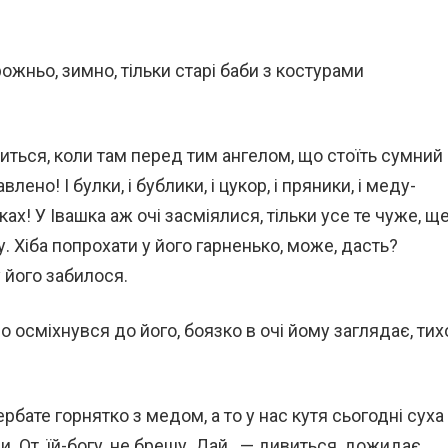
рожньо, зимно, тільки старі баби з костурами
иться, коли там перед тим ангелом, що стоїть сумний
лено! І булки, і бублики, і цукор, і пряники, і меду-
ках! У Івашка аж очі засміялися, тільки усе те чуже, щ
у. Хіба попрохати у його гарненько, може, дасть?
 його забилося.
о осміхнувся до його, боязко в очі йому заглядає, тих
ербате горнятко з медом, а то у нас кутя сьогодні суха
и. От, їй-богу, не брешу. Дай…— дивиться, дожидає.