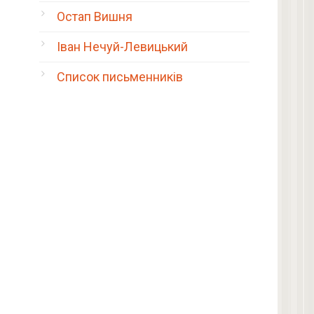
Остап Вишня
Іван Нечуй-Левицький
Список письменників