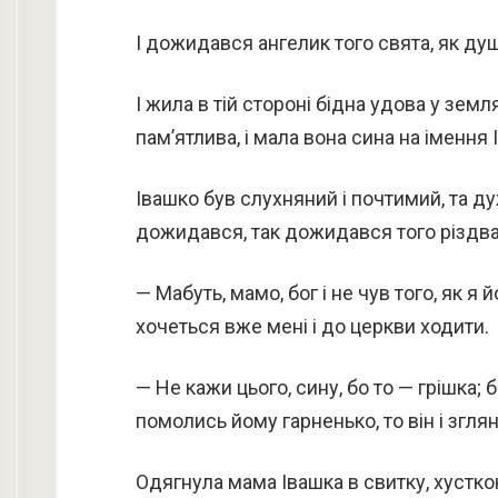
І дожидався ангелик того свята, як д
І жила в тій стороні бідна удова у зем
пам’ятлива, і мала вона сина на імення 
Івашко був слухняний і почтимий, та ду
дожидався, так дожидався того різдва
— Мабуть, мамо, бог і не чув того, як я
хочеться вже мені і до церкви ходити.
— Не кажи цього, сину, бо то — грішка; 
помолись йому гарненько, то він і зглян
Одягнула мама Івашка в свитку, хустко