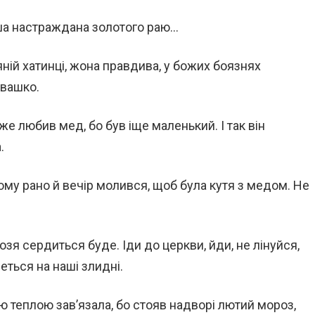
уша настраждана золотого раю…
ляній хатинці, жона правдива, у божих боязнях
Івашко.
же любив мед, бо був іще маленький. І так він
.
 йому рано й вечір молився, щоб була кутя з медом. Не
бозя сердиться буде. Іди до церкви, йди, не лінуйся,
еться на наші злидні.
ю теплою зав’язала, бо стояв надворі лютий мороз,