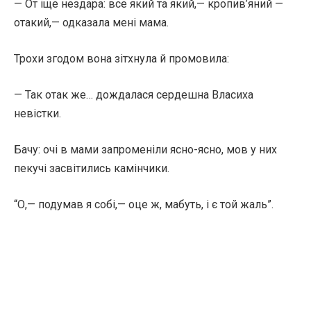
— От іще нездара: все який та який,— кропив’яний —
отакий,— одказала мені мама.
Трохи згодом вона зітхнула й промовила:
— Так отак же… дождалася сердешна Власиха
невістки.
Бачу: очі в мами запроменіли ясно-ясно, мов у них
пекучі засвітились камінчики.
“О,— подумав я собі,— оце ж, мабуть, і є той жаль”.