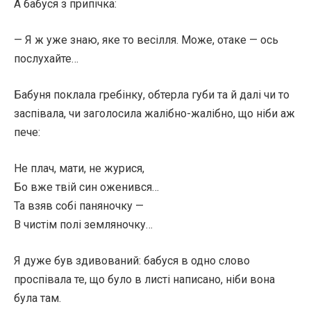
А бабуся з припічка:
— Я ж уже знаю, яке то весілля. Може, отаке — ось
послухайте…
Бабуня поклала гребінку, обтерла губи та й далі чи то
заспівала, чи заголосила жалібно-жалібно, що ніби аж
пече:
Не плач, мати, не журися,
Бо вже твій син оженився…
Та взяв собі паняночку —
В чистім полі земляночку…
Я дуже був здивований: бабуся в одно слово
проспівала те, що було в листі написано, ніби вона
була там.