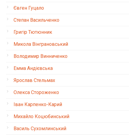
Євген Гуцало
Степан Васильченко
Григір Тютюнник
Микола Вінграновський
Володимир Винниченко
Емма Андієвська
Ярослав Стельмах
Олекса Стороженко
Іван Карпенко-Карий
Михайло Коцюбинський
Василь Сухомлинський