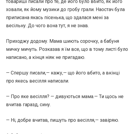
товариші писали про те, де його було вбито, як його
ховали, як йому музики до гробу грали. Наостач була
приписана якась пісенька, що здалася мені за
весільну. До чого вона тут, я не знав.
Приходжу додому. Мама шиють сорочку, а бабуня
мичку мичуть. Розказав я їм все, що в тому листі було
написано, а кінця ніяк не пригадаю.
— Спершу писали,— кажу,— що його вбито, а вкінці
про якесь весілля написали.
— Про яке весілля? — дивуються мама.— Ти щось не
вчитав гаразд, сину.
— Ні, добре вчитав, пишуть про весілля,— завіряю.