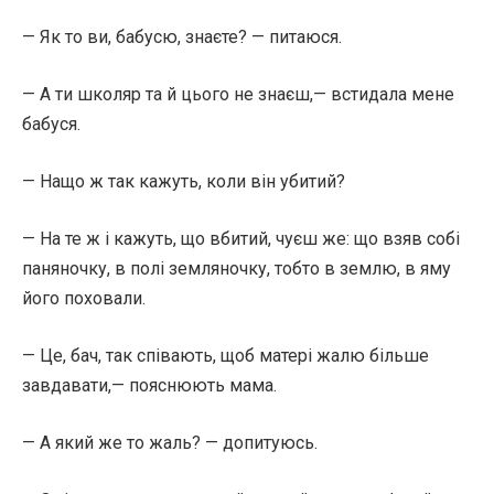
— Як то ви, бабусю, знаєте? — питаюся.
— А ти школяр та й цього не знаєш,— встидала мене
бабуся.
— Нащо ж так кажуть, коли він убитий?
— На те ж і кажуть, що вбитий, чуєш же: що взяв собі
паняночку, в полі земляночку, тобто в землю, в яму
його поховали.
— Це, бач, так співають, щоб матері жалю більше
завдавати,— пояснюють мама.
— А який же то жаль? — допитуюсь.