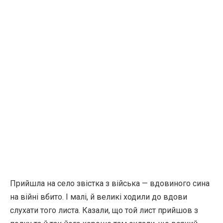
Прийшла на село звістка з війська — вдовиного сина
на війні вбито. І малі, й великі ходили до вдови
слухати того листа. Казали, що той лист прийшов з