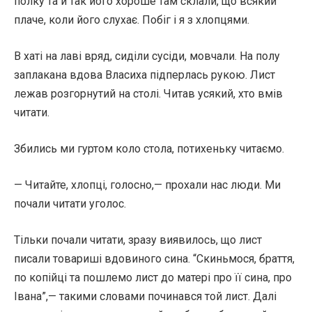
полку та й так його хороше там склали, що всякий
плаче, коли його слухає. Побіг і я з хлопцями.
В хаті на лаві вряд, сиділи сусіди, мовчали. На полу
заплакана вдова Власиха підперлась рукою. Лист
лежав розгорнутий на столі. Читав усякий, хто вмів
читати.
Збились ми гуртом коло стола, потихеньку читаємо.
— Читайте, хлопці, голосно,— прохали нас люди. Ми
почали читати уголос.
Тільки почали читати, зразу виявилось, що лист
писали товариші вдовиного сина. “Скиньмося, браття,
по копійці та пошлемо лист до матері про її сина, про
Івана”,— такими словами починався той лист. Далі