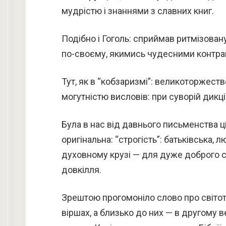
мудрістю і знаннями з славних книг.
Подібно і Гоголь: сприймав ритмізован
по-своєму, якимись чудесними контра
Тут, як в “кобзаризмі”: великоторжест
могутністю висловів: при суворій дикції
Була в нас від давнього письменства ц
оригінальна: “строгість”: батьківська, 
духовному крузі — для дуже доброго с
довкілля.
Зрештою прогомоніло слово про світот
віршах, а близько до них — в другому 