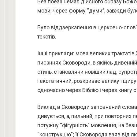
Без поезії немає дійсного образу Божог
мови, через форму “думи”, завжди бул
Було віддзеркалення в церковно-слов’
текстів.
Інші приклади: мова великих трактатів X
писаннях Сковороди, в якійсь дивенній
стиль, становлячи новіший лад, супрот
і екстатичний, розкриває велику і щир
одночасно через Біблію і через книгу с
Виклад в Сковороди заповнений словам
дивується, а, пильний, при повторних
потужну “фігурність” мовлення, на без
“конструкцію”; її Сковорода взяв від 