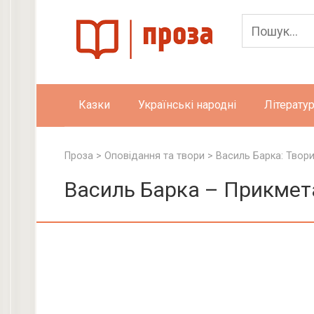
Skip
to
content
Казки
Українські народні
Літератур
Проза
>
Оповідання та твори
>
Василь Барка: Твор
Василь Барка – Прикмет