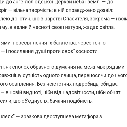
ди до анге-лолюдської Церкви неба і землі — до
ріг — вільна творчість; в ній справджено дозвіл:
ю до істин, що в царстві Спасителя, зокрема — і всі
зму, в великій чесноті своєї натури, жадає світла.
ями: пересвітлення їх багатства, через течію
 — і посилення душі проти своєї косности.
п, як сполох образного думання на межі між рядами
правжнішу сутність одного явища, переносячи до ньог
го освітлення. Без неістотних подробиць, обидва
в новій видноті, ніби від надсвітности, ніби обняті
или, що об’єднує їх, бачачи подібність.
 шлеях” — зразкова двоступнева метафора з