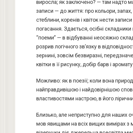
виросла; як заключено? — там надто м
записи — до життя: про кольори, запах, 
стеблини, коренів і квіток нести записи
погасання. Здається, осібні складники в
“поеми” — в відбуванні неосяжно складн
розрив логічного зв’язку в відповіднос
зернині, зовсім безвиразні, передзнач
квітки в її рисунку, добір барв і аром
Можливо: як в поезії; коли вона прир
найправдивішою і найдовірнішою спов
властивостями настрою, в його ліричних 
Близько, але неприступно для наших о
мов явищами на всіх вищих вимірах з ма
візерунки діє джерельна всесвітла ми