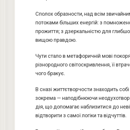
Сполох образности, над всім звичайни
потоками більших енергій: з помножен
прожиття; з дзеркальністю для глибшої
вищою правдою.
Чути стало в метафоричній мові покоряю
різнородного світоскривлення, її втрач
чого бракує.
В сназі життєтворчости знаходить собі
зокрема — наподібнюючи неодухотворені 
дія, що допомагає наблизитися до нев
відтворити з самої логіки та відчуттів.