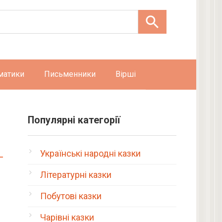
матики
Письменники
Вірші
Популярні категорії
Українські народні казки
Літературні казки
Побутові казки
Чарівні казки