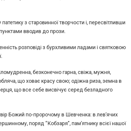
у патетику з старовинної творчости і, пересвітливши
пунктами вводив до прози.
венність розповіді з бурхливими ладами і святковою
.
іломудренна, безконечно гарна, свіжа, мужня,
любляча, що ховає красу свою; одіжна риза, земна в
ерця, що все себе висвічує серед безладного
вір Божий по-пророчому в Шевченка: в лев’ячих
вершинному, поряд “Кобзаря”, пам’ятнику всієї нашої