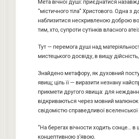
Мета вічної душі: приєднатися назавж
“містичного тіла” Христового. Одна з до
наблизитися нескривленою доброю воле
тим, хто, супроти сутінків власного атеї
Тут — перемога душі над матеріяльност
мистецького досвіду, в вищу дійсність,
Знайдено метафору, як духовний посту
явищ; ціль її — виразити незнану найс
прикмети другого явища: для нежданно
відкриваються через мовний малюнок — 
свідомістю справедливої вселенської с
“На берегах вічности ходить сонце… в
концептивною з’явою.