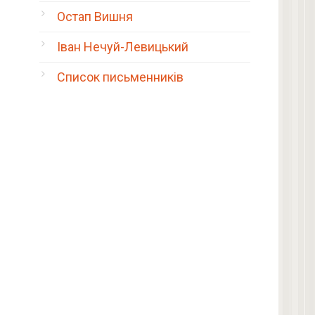
Остап Вишня
Іван Нечуй-Левицький
Список письменників