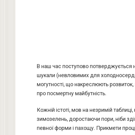
В наш час поступово потверджується на
шукали (невловимих для холодносердно
могутності, що накреслюють розвиток, з
про посмертну майбутність.
Кожній істоті, мов на незримій таблиці
зимозелень, доростаючи пори, ніби зд
певної форми і пахощу. Прикмети процв