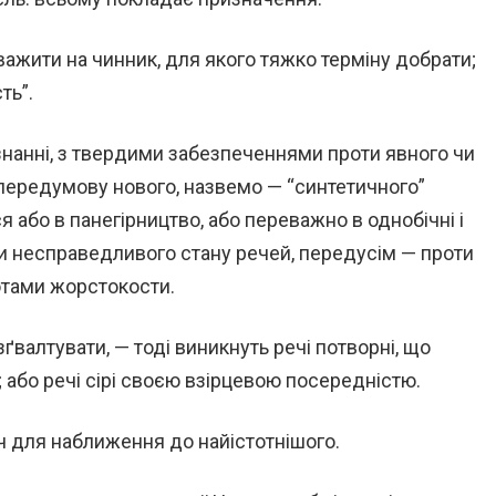
ажити на чинник, для якого тяжко терміну добрати;
ть”.
знанні, з твердими забезпеченнями проти явного чи
передумову нового, назвемо — “синтетичного”
я або в панегірництво, або переважно в однобічні і
ти несправедливого стану речей, передусім — проти
нотами жорстокости.
валтувати, — тоді виникнуть речі потворні, що
; або речі сірі своєю взірцевою посередністю.
ч для наближення до найістотнішого.