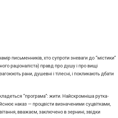
мір письменників, хто супроти зневаги до “містики”
го раціоналіста) правд про душу і про вищі
агоюють рани, душевні і тілесні, і покликають дбати
, кладеться “програма”: жити. Найскромніша рутка-
ійснює наказ — процвісти визначеними суцвітками,
ітання, вважаєм, заключено в зернині, звідки