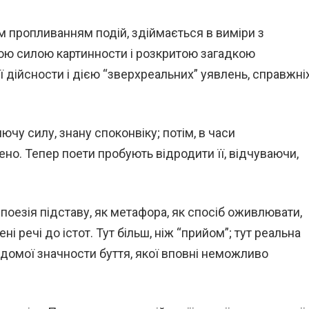
м пропливанням подій, здіймається в виміри з
ою силою картинности і розкритою загадкою
 дійсности і дією “зверхреальних” уявлень, справжні
чу силу, знану споконвіку; потім, в часи
ено. Тепер поети пробують відродити її, відчуваючи,
 поезія підставу, як метафора, як спосіб оживлювати,
речі до істот. Тут більш, ніж “прийом”; тут реальна
ідомої значности буття, якої вповні неможливо