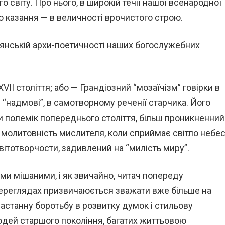
о світу. Про нього, в широкій течії нашої всенародної
о казання — в величності врочистого строю.
янській архи-поетичності наших богослужебних
VII століття; або — Грандіозний “мозаїчізм” говірки в
 “надмові”, в самотворному реченії старчика. Його
и полемік попереднього століття, більш проникненний
у молитовність мислителя, коли сприймає світло небе
вітотворчости, задивлений на “милість миру”.
и мішаними, і як звичайно, читач попереду
 переглядах призвичаюється зважати вже більше на
настанну боротьбу в розвитку думок і стильову
людей старшого покоління, багатих життьовою