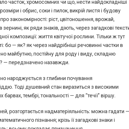
ало часток, хромосомних чи що, нести найдокладніші
розміри і обрис, соки і пилок, викрій листя і будову
 про закономірності: ріст, цвітоношення, врожай,
 зернині, як ряди знаків, діють, через загадкові текст
ої композиції: життя квітучої рослини. Тільки ж тут
ті: бо — як? як через найдрібніші речовинні частки в
ено майбутню, постійну для роду і виду, складню
ату? — передзначено назавжди.
одно народжується з глибини почування
іддю. Тоді душевний стан виразиться з високими
барвах, тембрі, тональності — для “течії” віршу.
чей, розгортається надматеріяльність: можна гадати 
тематичного пізнання; крізь її загадкові знаки і
сль: всьому покладає призначення.