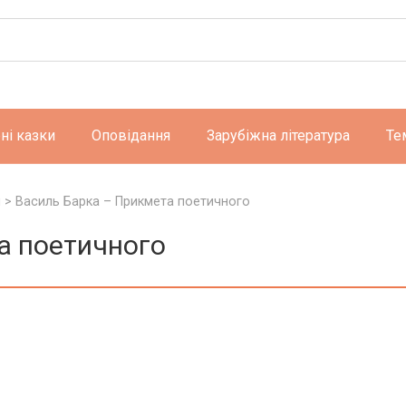
ні казки
Оповідання
Зарубіжна література
Те
и
>
Василь Барка – Прикмета поетичного
а поетичного