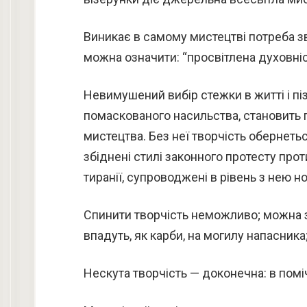
Виникає в самому мистецтві потреба зв
можна означити: “просвітлена духовніс
Невимушений вибір стежки в житті і пі
помаскованого насильства, становить 
мистецтва. Без неї творчість обернетьс
збіднені стилі законного протесту про
тиранії, супроводжені в рівень з нею 
Спинити творчість неможливо; можна зґ
впадуть, як карби, на могилу напасника
Нескута творчість — доконечна: в помі