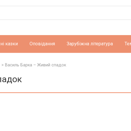
ні казки
Оповідання
Зарубіжна література
Те
и
>
Василь Барка – Живий спадок
падок