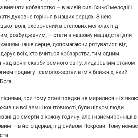
вивчати кобзарство — в живій силі їхньої мелодії і
ати духовне горіння в наших серцях. З нею
цької волі, схоронений в степових могилах під
ним, розбудженим, — стати в нашому нащадстві для
иханням наше серце, допомагаючи рятуватися від
бдарує всіх, хто вчиться кобзарства, тим одним
над всякі скарби земного світу: лицарським станом
гнем подвигу і самопожертви в ім’я ближніх, який
Бога.
 піснями, при тому стані предки не мирилися ні з яко
важивши всі земні коштовності, були цілком люди
овані до смерти в кожну годину, але і найсмиренніші в
овим — в його церкві, під сяйвом Покрови. Тому немає
сти.