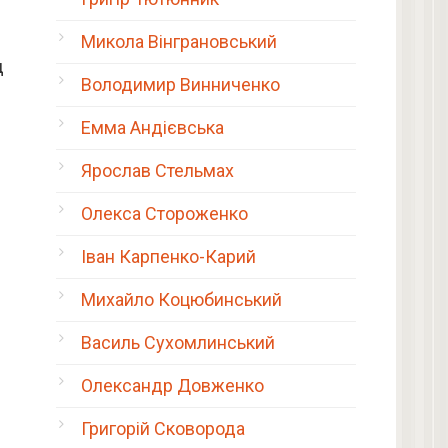
Микола Вінграновський
д
Володимир Винниченко
Емма Андієвська
Ярослав Стельмах
и
Олекса Стороженко
Іван Карпенко-Карий
Михайло Коцюбинський
Василь Сухомлинський
Олександр Довженко
Григорій Сковорода