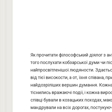
Як прочитати філософський діялог з ан
того послухати кобзарської думи чи піс
найпросвітленішої людяности. Здається,
від тієї високости, а от, їхня співана,
найдозріліших вершин думання. Кожна 
тіснились вражаючі події, і кожна вир
співці бували в козацьких походах, ма
мандрували на всіх дорогах, постукуючи