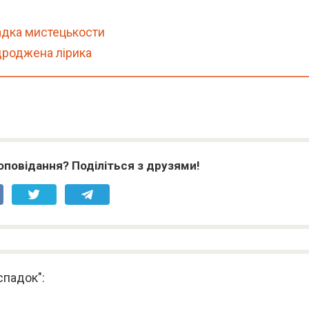
адка мистецькости
дроджена лірика
оповідання? Поділіться з друзями!
спадок":