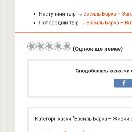
Наступний твір →
Василь Барка – Заг
Попередній твір →
Василь Барка – Ві
(Оцінок ще немає)
Сподобалась казка чи 
Категорії казки "Василь Барка – Живий 