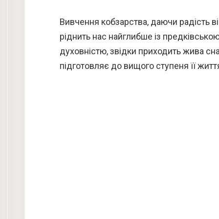
Вивчення кобзарства, даючи радість від
ріднить нас найглибше із предківською
духовністю, звідки приходить жива снаг
підготовляє до вищого ступеня її житт