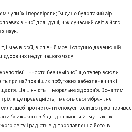
 чули їх і перевіряли; їм дано було такий зір
правах вічної долі душі, ніж сучасний світ з його
з наук.
, і має в собі, в співній мові і струнно дзвенющій
и духовних недуг нашого часу.
ело тієї цінности безнемірної, що тепер всюди
авіть при найповніших побутових забезпеченнях і
 щастя. Ця цінність — моральне здоров’я. Вона тим
гріх, а де праведність; і мають свої зібрані, не
і сили, щоб протистояти спокусі, коли до гріха пориває
літи ближнього в біді і допомогти йому. Також
ого світу і радість від прославлення його: в