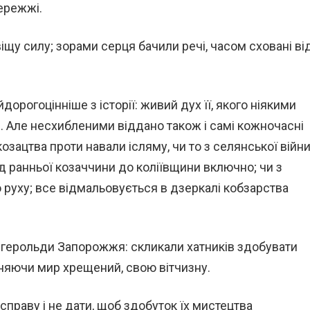
ережжі.
щу силу; зорами серця бачили речі, часом сховані ві
дорогоцінніше з історії: живий дух її, якого ніякими
. Але несхибленими віддано також і самі кожночасні
и козацтва проти навали ісляму, чи то з селянської війн
д ранньої козаччини до коліївщини включно; чи з
 руху; все відмальовується в дзеркалі кобзарства
к герольди Запорожжя: скликали хатників здобувати
роняючи мир хрещений, свою вітчизну.
справу і не дати, щоб здобуток їх мистецтва