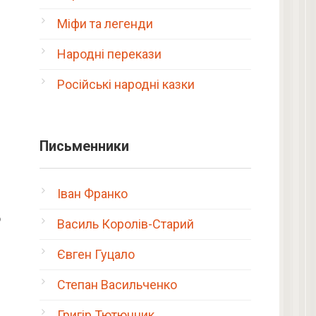
Міфи та легенди
Народні перекази
Російські народні казки
Письменники
Іван Франко
о
Василь Королів-Старий
Євген Гуцало
Степан Васильченко
Григір Тютюнник