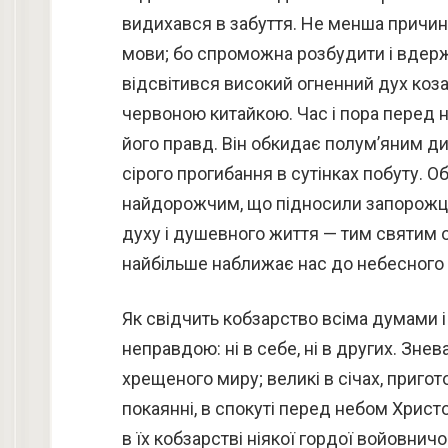
видихався в забуття. Не менша причина 
мови; бо спроможна розбудити і вдерж
відсвітився високий огненний дух коза
червоною китайкою. Час і пора перед 
його правд. Він обкидає полум’яним д
сірого прогибання в сутінках побуту. О
найдорожчим, що підносили запорожці 
духу і душевного життя — тим святим о
найбільше наближає нас до небесного 
Як свідчить кобзарство всіма думами і
неправдою: ні в себе, ні в других. Зне
хрещеного миру; великі в січах, пригот
покаянні, в спокуті перед небом Христ
в їх кобзарстві ніякої гордої войовничо