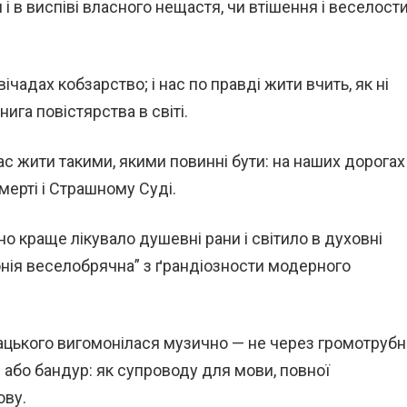
 і в виспіві власного нещастя, чи втішення і веселости
вічадах кобзарство; і нас по правді жити вчить, як ні
ига повістярства в світі.
ас жити такими, якими повинні бути: на наших дорогах
мерті і Страшному Суді.
о краще лікувало душевні рани і світило в духовні
нія веселобрячна” з ґрандіозности модерного
ацького вигомонілася музично — не через громотрубн
 або бандур: як супроводу для мови, повної
ову.