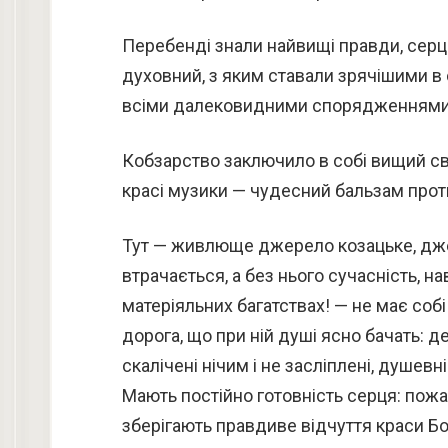
Перебенді знали найвищі правди, серцем
духовний, з яким ставали зрячішими в с
всіми далековидними спорядженнями 
Кобзарство заключило в собі вищий світ
красі музики — чудесний бальзам прот
Тут — живлюще джерело козацьке, джер
втрачається, а без нього сучасність, н
матеріяльних багатствах! — не має собі
дорога, що при ній душі ясно бачать: де 
скалічені нічим і не засліплені, душевн
Мають постійно готовність серця: пожа
зберігають правдиве відчуття краси Бож