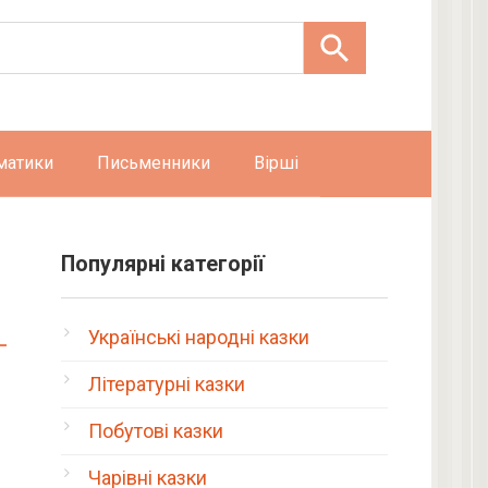
матики
Письменники
Вірші
Популярні категорії
Українські народні казки
Літературні казки
Побутові казки
Чарівні казки