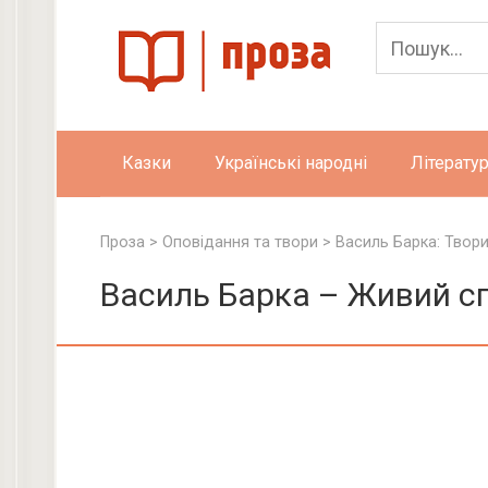
Skip
to
content
Казки
Українські народні
Літератур
Проза
>
Оповідання та твори
>
Василь Барка: Твор
Василь Барка – Живий с