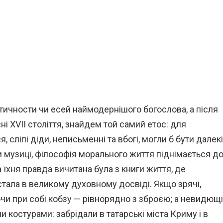
тичности чи есей наймодернішого богослова, а після
ні XVII століття, знайдем той самий етос: для
 сліпі діди, неписьменні та вбогі, могли б бути далекі
 при музиці, філософія морального життя піднімається д
їхня правда вичитана була з книги життя, де
остала в великому духовному досвіді. Якщо зрячі,
ючи при собі кобзу — рівнорядно з зброєю; а невидющі
 костурами: забрідали в татарські міста Криму і в