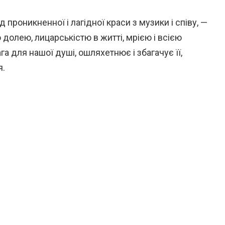
 проникненної і лагідної краси з музики і співу, —
 долею, лицарськістю в житті, мрією і всією
а для нашої душі, ошляхетнює і збагачує її,
я.