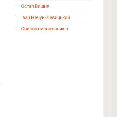
Остап Вишня
Іван Нечуй-Левицький
Список письменників
ю