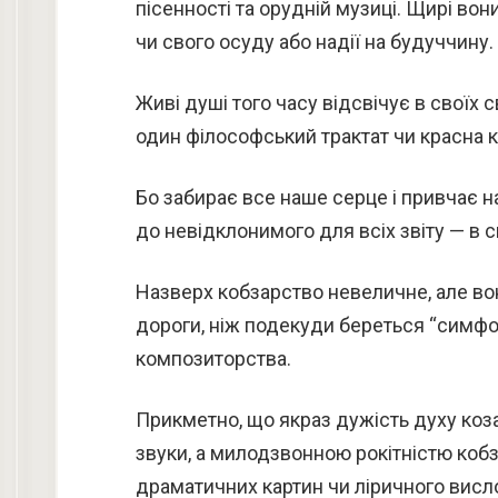
пісенності та орудній музиці. Щирі вони
чи свого осуду або надії на будуччину.
Живі душі того часу відсвічує в своїх с
один філософський трактат чи красна кн
Бо забирає все наше серце і привчає н
до невідклонимого для всіх звіту — в с
Назверх кобзарство невеличне, але вон
дороги, ніж подекуди береться “симфо
композиторства.
Прикметно, що якраз дужість духу коз
звуки, а милодзвонною рокітністю кобз
драматичних картин чи ліричного висл