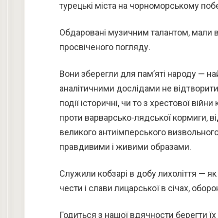
турецькі міста на чорноморському поб
Обдаровані музичним талантом, мали ві
просвіченого погляду.
Вони зберегли для пам’яті народу — най
аналітичними дослідами не відтворити
події історичні, чи то з хрестової війн
проти варварсько-лядської кормиги, ві
великого антиімперського визвольного
правдивими і живими образами.
Служили кобзарі в добу лихоліття — я
чести і слави лицарської в січах, обо
Годиться з нашої вдячности берегти їх 