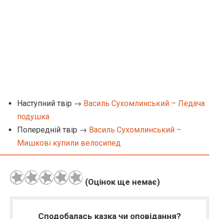
Наступний твір →
Василь Сухомлинський – Ледача
подушка
Попередній твір →
Василь Сухомлинський –
Мишкові купили велосипед
(Оцінок ще немає)
Сподобалась казка чи оповідання?