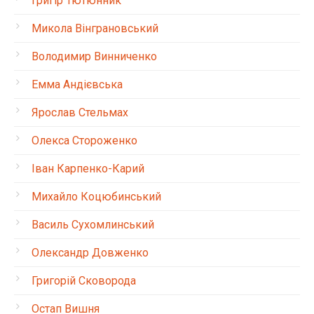
Григір Тютюнник
Микола Вінграновський
Володимир Винниченко
Емма Андієвська
Ярослав Стельмах
Олекса Стороженко
Іван Карпенко-Карий
Михайло Коцюбинський
Василь Сухомлинський
Олександр Довженко
Григорій Сковорода
Остап Вишня