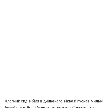
Хлопчик сидів біля відчиненого вікна й пускав мильні
бульбашки. Вони були легкі, красиві. Сонечко грало