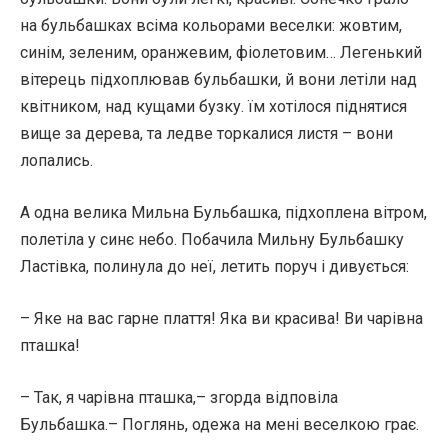
на бульбашках всіма кольорами веселки: жовтим,
синім, зеленим, оранжевим, фіолетовим… Легенький
вітерець підхоплював бульбашки, й вони летіли над
квітником, над кущами бузку. їм хотілося піднятися
вище за дерева, та ледве торкалися листя – вони
лопались.
А одна велика Мильна Бульбашка, підхоплена вітром,
полетіла у синє небо. Побачила Мильну Бульбашку
Ластівка, полинула до неї, летить поруч і дивується:
– Яке на вас гарне плаття! Яка ви красива! Ви чарівна
пташка!
– Так, я чарівна пташка,– згорда відповіла
Бульбашка.– Поглянь, одежа на мені веселкою грає.