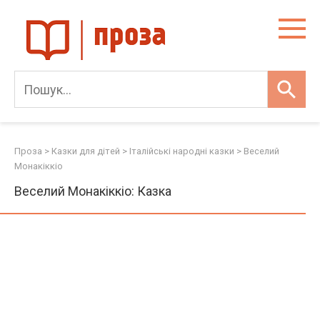
Skip
to
content
Проза
>
Казки для дітей
>
Італійські народні казки
>
Веселий
Монакіккіо
Веселий Монакіккіо: Казка