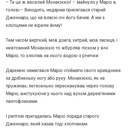
– Та це ж веселий Монакіккіо! – майнуло у Маріо в
голові.– Виходить, недарма присягався старий
Дженнаро, що на власні очі його бачив. А ми з
хлопцями не вірили йому!
Тим часом верткий, мов дзига, хитрий, мов лисиця, і
невтомний Монакіккіо то жбурляв піском у вічі
Маріо, то хлюпав на нього водою з річечки.
Даремно намагався Маріо спіймати свого кривдника
за дрібненьку ногу або руку. Монакіккіо, як на
пружинах, легесенько перескакував через голову
Маріо, вистукуючи у нього над вухом дерев’яними
пантофликами.
І раптом пригадалась Маріо порада старого
Дженнаро, який казав тоді хлопчакам: