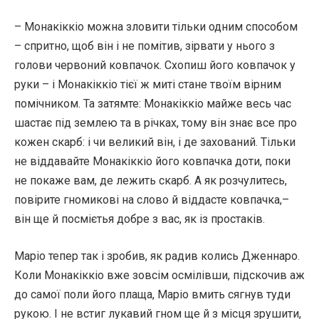
– Монакіккіо можна зловити тільки одним способом
– спритно, щоб він і не помітив, зірвати у нього з
голови червоний ковпачок. Схопиш його ковпачок у
руки – і Монакіккіо тієї ж миті стане твоїм вірним
помічником. Та затямте: Монакіккіо майже весь час
шастає під землею та в річках, тому він знає все про
кожен скарб: і чи великий він, і де захований. Тільки
не віддавайте Монакіккіо його ковпачка доти, поки
не покаже вам, де лежить скарб. А як розчулитесь,
повірите гномикові на слово й віддасте ковпачка,–
він ще й посмієтья добре з вас, як із простаків.
Маріо тепер так і зробив, як радив колись Дженнаро.
Коли Монакіккіо вже зовсім осмілівши, підскочив аж
до самої поли його плаща, Маріо вмить сягнув туди
рукою. І не встиг лукавий гном ще й з місця зрушити,