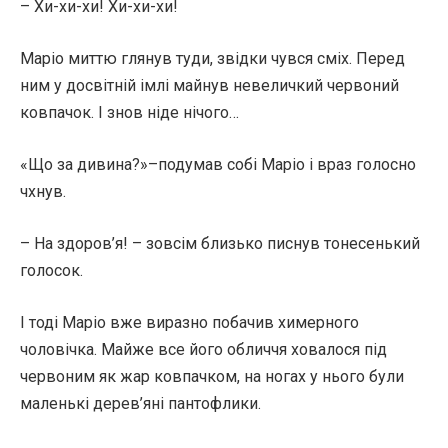
– Хи-хи-хи! Хи-хи-хи!
Маріо миттю глянув туди, звідки чувся сміх. Перед
ним у досвітній імлі майнув невеличкий червоний
ковпачок. І знов ніде нічого…
«Що за дивина?»–подумав собі Маріо і враз голосно
чхнув.
– На здоров’я! – зовсім близько писнув тонесенький
голосок.
І тоді Маріо вже виразно побачив химерного
чоловічка. Майже все його обличчя ховалося під
червоним як жар ковпачком, на ногах у нього були
маленькі дерев’яні пантофлики.