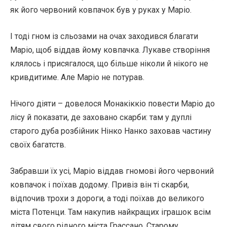
як його червоний ковпачок був у руках у Маріо.
І тоді гном із сльозами на очах заходився благати
Маріо, щоб віддав йому ковпачка. Лукаве створіння
клялось і присягалося, що більше ніколи й нікого не
кривдитиме. Але Маріо не потурав.
Нічого діяти – довелося Монакіккіо повести Маріо до
лісу й показати, де заховано скарби: там у дуплі
старого дуба розбійник Нінко Нанко заховав частину
своїх багатств.
Забравши їх усі, Маріо віддав гномові його червоний
ковпачок і поїхав додому. Привіз він ті скарби,
відпочив трохи з дороги, а тоді поїхав до великого
міста Потенци. Там накупив найкращих іграшок всім
дітям свого рідного міста Грассано. Старому