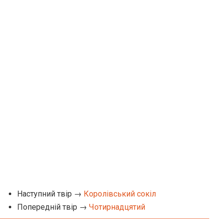
Наступний твір →
Королівський сокіл
Попередній твір →
Чотирнадцятий