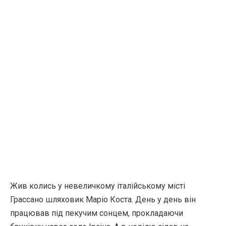
Жив колись у невеличкому італійському місті
Грассано шляховик Маріо Коста. День у день він
працював під пекучим сонцем, прокладаючи