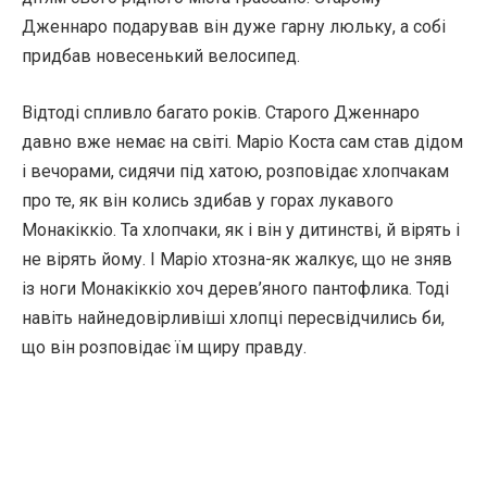
Дженнаро подарував він дуже гарну люльку, а собі
придбав новесенький велосипед.
Відтоді спливло багато років. Старого Дженнаро
давно вже немає на світі. Маріо Коста сам став дідом
і вечорами, сидячи під хатою, розповідає хлопчакам
про те, як він колись здибав у горах лукавого
Монакіккіо. Та хлопчаки, як і він у дитинстві, й вірять і
не вірять йому. І Маріо хтозна-як жалкує, що не зняв
із ноги Монакіккіо хоч дерев’яного пантофлика. Тоді
навіть найнедовірливіші хлопці пересвідчились би,
що він розповідає їм щиру правду.