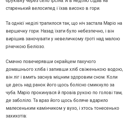
бруківку через село Ірсіна. А в неділю сідав на
старенький велосипед і їхав високо в гори.
Та однієї неділі трапилося так, що ніч застала Маріо на
вершечку гори. Назад їхати було небезпечно, і він
вирішив заночувати у невеличкому гроті над малою
річечкою Беліозо.
Смачно повечерявши окрайцем пахучого
домашнього хліба і запивши хліб свіженькою водою,
він ліг і вмить заснув міцним здоровим сном. Коли
це десь над ранок його щось болісно смикнуло за
чуба. Маріо прокинувся й провів рукою по голові там,
де заболіло. Та враз його щось боляче вдарило
малесеньким камінчиком у вухо, і хтось тонесенько
захихотів: