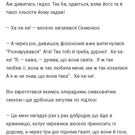
Аж дивитись гидко. Так би, здається, взяв його та й
такої хльости йому задав!..
— Ха-ха-ха! — весело засміявся Семенюк.
— А через рік, дивишся, фізіономія вже витягнулася.
“Розчарувався”. Ага! Так тобі й треба, дурню!.. Ха-ха-
ха! “Я, — каже, — думав, що вона свята… Я ж так
любив її, вона ж так любила мене, ми ж так кохалися.
А я ж не знав, що вона така”… Ха-ха-ха!..
Він зареготався якимсь злорадним, смаковитим
сміхом і ще дрібніше затупав по підлозі.
— Це мені нагадує раз у раз добродія, що йде в
крамницю, купує черевики, весело приносить їх
додому, а через три дні підніма ґвалт, що вони й тісні,