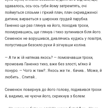
здавалось, ось-ось губи йому затремтять, очі
поймуться слізьми і гіркий плач, плач окривдженої
дитини, вирветься з широких грудей парубка.
Ганенко ще раз глянув на його, походив трохи,
похмурившись, ще глянув і тихо зупинився біля його.
Семенюк не ворушився, дивлячись кудись у повітря,
попустивши безсило руки й зігнувши коліна.
— А ти ж їй натякав якось? — помовчавши трохи,
промовив Ганенко тихо, вже без злості, м’яко й
понуро. — Чого ж там?.. Якось же ти… бачив… Може, й
любить… Спитай…
Семенюк повернув до його голову, подивився трохи
й, видимо, не чуючи його, скрикнув з болем: