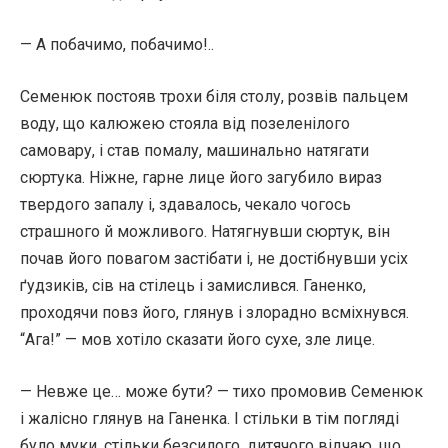
— А побачимо, побачимо!..
Семенюк постояв трохи біля столу, розвів пальцем
воду, що калюжею стояла від позеленілого
самовару, і став помалу, машинально натягати
сюртука. Ніжне, гарне лице його загубило вираз
твердого запалу і, здавалось, чекало чогось
страшного й можливого. Натягнувши сюртук, він
почав його повагом застібати і, не достібнувши усіх
ґудзиків, сів на стілець і замислився. Ганенко,
проходячи повз його, глянув і злорадно всміхнувся.
“Ага!” — мов хотіло сказати його сухе, зле лице.
— Невже це… може бути? — тихо промовив Семенюк
і жалісно глянув на Ганенка. І стільки в тім погляді
було муки, стільки безсилого, дитячого відчаю, що,