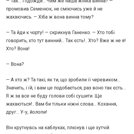
— Так… Підожди… Чим же наша жінка винна? —
промовив Семенюк, не сміючись уже й не
жахаючись. — Хіба ж вона винна тому?
— Та йди к чорту! — скрикнув Ганенко. — Хто тобі
говорить, хто тут винний… Так єсть!.. Хто? Вже ж не я!
Хто? Вона!
— Вона?
— А хто ж? Та такі, як ти, що зробили її черевиком…
Значить, і їй, і вам це подобається, раз воно так єсть…
Я ж за все не буду голови собі сушити. Ще
жахаються!.. Вам би тільки ніжні слова… Кохання,
друг… У-у, йолопи!
Він крутнувсь на каблуках, плюнув і ще хутчій