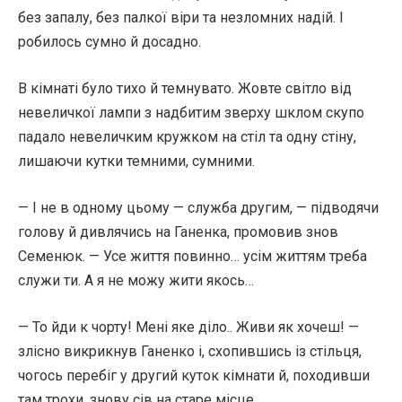
без запалу, без палкої віри та незломних надій. І
робилось сумно й досадно.
В кімнаті було тихо й темнувато. Жовте світло від
невеличкої лампи з надбитим зверху шклом скупо
падало невеличким кружком на стіл та одну стіну,
лишаючи кутки темними, сумними.
— І не в одному цьому — служба другим, — підводячи
голову й дивлячись на Ганенка, промовив знов
Семенюк. — Усе життя повинно… усім життям треба
служи ти. А я не можу жити якось…
— То йди к чорту! Мені яке діло.. Живи як хочеш! —
злісно викрикнув Ганенко і, схопившись із стільця,
чогось перебіг у другий куток кімнати й, походивши
там трохи, знову сів на старе місце