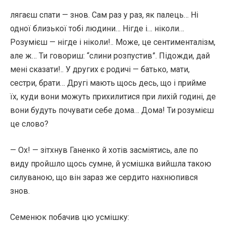
лягаєш спати — знов. Сам раз у раз, як палець… Ні
одної близької тобі людини… Нігде і… ніколи…
Розумієш — нігде і ніколи!.. Може, це сентименталізм,
але ж… Ти говориш: “слини розпустив”. Підожди, дай
мені сказати!.. У других є родичі — батько, мати,
сестри, брати… Другі мають щось десь, що і прийме
їх, куди вони можуть прихилитися при лихій годині, де
вони будуть почувати себе дома… Дома! Ти розумієш
це слово?
— Ох! — зітхнув Ганенко й хотів засміятись, але по
виду пройшло щось сумне, й усмішка вийшла такою
силуваною, що він зараз же сердито нахнюпився
знов.
Семенюк побачив цю усмішку: