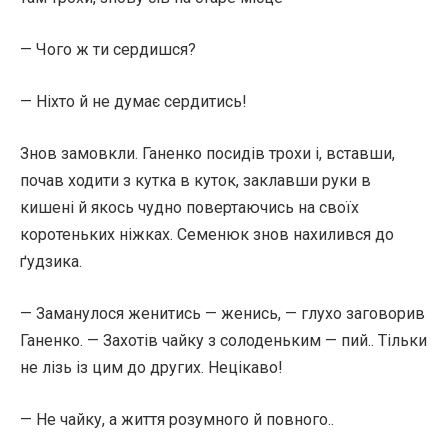
— Чого ж ти сердишся?
— Ніхто й не думає сердитись!
Знов замовкли. Ганенко посидів трохи і, вставши,
почав ходити з кутка в куток, заклавши руки в
кишені й якось чудно повертаючись на своїх
коротеньких ніжках. Семенюк знов нахилився до
ґудзика.
— Заманулося женитись — женись, — глухо заговорив
Ганенко. — Захотів чайку з солоденьким — пий.. Тільки
не лізь із цим до других. Нецікаво!
— Не чайку, а життя розумного й повного..