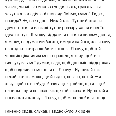
знаєш, уночі… за стіною сусіди п’ють, грають… а я
закутаюсь в одіяло й шепочу: “Мамо, мамо”. Гидко,
правда? Ну, все одно… Нехай так… Тут не бажання
другого життя взагалі, тут не розчарування в своїх
ідеалах, тут… Я можу віддати все життя своєму ділові,
я можу, не думаючи багато, вмерти за його, але я хочу
сьогодня, завтра любити когось… Я хочу, щоб той
чоловік цікавився моєю працею, я хочу, щоб він
вислухував мої думки, надії, щоб допоміг, піддержав,
щоб поділив зо мною все… Я хочу… Ну, нехай так,
нехай навіть, може, це й гидко, погано, нехай, — я
хочу, щоб хто-небудь бачив, що я роблю, що я… щоб
словом… ну, я не знаю, як це тобі сказати. Ну, нехай я
похвастатись хочу… Я хочу, щоб мене любили, от що!
Ганенко сидів, слухав, і видно було, як одне