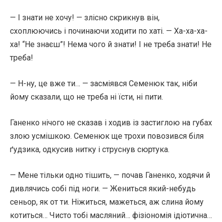
— І знати не хочу! — злісно скрикнув він,
схоплюючись і починаючи ходити по хаті. — Ха-ха-ха-
ха! “Не знаєш”! Нема чого й знати! І не треба знати! Не
треба!
— Н-ну, це вже ти… — засміявся Семенюк так, ніби
йому сказали, що не треба ні їсти, ні пити.
Ганенко нічого не сказав і ходив із застиглою на губах
злою усмішкою. Семенюк ще трохи повозився біля
ґудзика, одкусив нитку і струснув сюртука.
— Мене тільки одно тішить, — почав Ганенко, ходячи й
дивлячись собі під ноги. — Жениться який-небудь
сеньор, як от ти. Ніжиться, мажеться, аж слина йому
котиться… Чисто тобі масляний… фізіономія ідіотична…