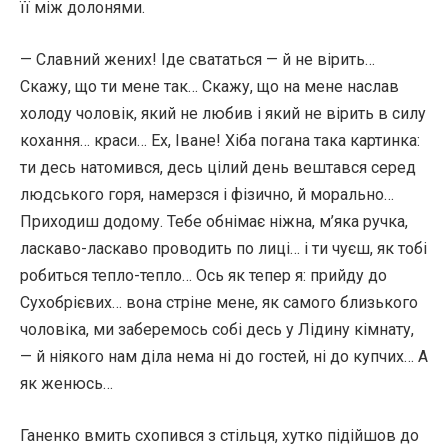
її між долонями.
— Славний жених! Іде свататься — й не вірить…
Скажу, що ти мене так… Скажу, що на мене наслав
холоду чоловік, який не любив і який не вірить в силу
кохання… краси… Ех, Іване! Хіба погана така картинка:
ти десь натомився, десь цілий день вештався серед
людського горя, намерзся і фізично, й морально…
Приходиш додому. Тебе обнімає ніжна, м’яка ручка,
ласкаво-ласкаво проводить по лиці… і ти чуєш, як тобі
робиться тепло-тепло… Ось як тепер я: прийду до
Сухобрієвих… вона стріне мене, як самого близького
чоловіка, ми заберемось собі десь у Лідину кімнату,
— й ніякого нам діла нема ні до гостей, ні до купчих… А
як женюсь…
Ганенко вмить схопився з стільця, хутко підійшов до