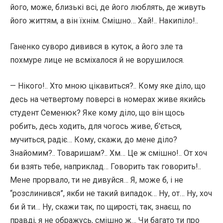
його, може, близькі всі, де його люблять, де живуть
його життям, а він їхнім. Смішно… Хай!.. Накипіло!..
Ганенко суворо дивився в куток, а його зле та
похмуре лице не всміхалося й не ворушилося.
— Нікого!.. Хто мною цікавиться?.. Кому яке діло, що
десь на четвертому поверсі в номерах живе якийсь
студент Семенюк? Яке кому діло, що він щось
робить, десь ходить, для чогось живе, б’ється,
мучиться, радіє… Кому, скажи, до мене діло?
Знайомим?.. Товаришам?.. Хм… Це ж смішно!.. От хоч
би взять тебе, наприклад… Говорить так говорить!..
Мене прорвало, ти не дивуйся… Я, може б, і не
“розслинився”, якби не такий випадок… Ну, от… Ну, хоч
би й ти… Ну, скажи так, по щирості, так, знаєш, по
правді, я не ображусь, смішно ж… Чи багато ти про