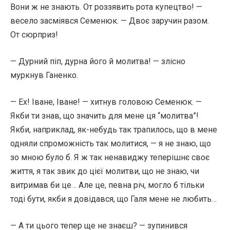
Вони ж не знають. От роззявить рота купецтво! —
весело засміявся Семенюк. — Двоє заручин разом.
От сюрприз!
— Дурний піп, дурна його й молитва! — злісно
муркнув Ганенко.
— Ех! Іване, Іване! — хитнув головою Семенюк. —
Якби ти знав, що значить для мене ця “молитва”!
Якби, наприклад, як-небудь так трапилось, що в мене
одняли спроможність так молитися, — я не знаю, що
зо мною було б. Я ж так ненавиджу теперішнє своє
життя, я так звик до цієї молитви, що не знаю, чи
витримав би це… Але це, певна річ, могло б тільки
тоді бути, якби я довідався, що Галя мене не любить…
— А ти цього тепер ще не знаєш? — зупинився