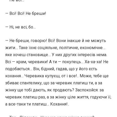
— Всі! Всі! Не бреши!
— Ні, не всі, бо…
— Не бреши, говорю! Всі! Вони інакше й не можуть
жити… Таке їхнє соціяльне, політичне, економічне…
яке хочеш становище… У них других інтересів нема.
Всі — крам, черевики! А ти — покупець… Ха-ха-ха! Не
подобається… Він, бідний, гадав, що у його єсть
кохання… Черевика купуєш, от і все!.. Може, тебе ще
збиває спантелику, що за черевик платиш ти, а за
жінку ще тобі дають, як продають? Заспокойся: за
черевик платиш раз, а за жінку ціле життя, годуючи її;
а все-таки ти платиш… Кохання!..