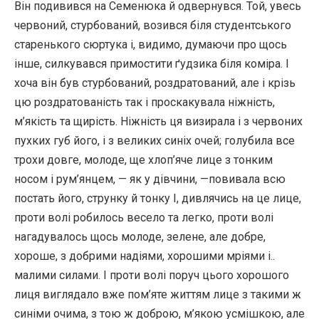
Він подивився на Семенюка й одвернувся. Той, увесь
червоний, стурбований, возився біля студентського
старенького сюртука і, видимо, думаючи про щось
інше, силкувався примостити ґудзика біля коміра. І
хоча він був стурбований, роздратований, але і крізь
цю роздратованість так і проскакувала ніжність,
м’якість та щирість. Ніжність ця визирала і з червоних
пухких губ його, і з великих синіх очей; голубила все
трохи довге, молоде, ще хлоп’яче лице з тонким
носом і рум’янцем, — як у дівчини, —повивала всю
постать його, струнку й тонку І, дивлячись на це лице,
проти волі робилось весело та легко, проти волі
нагадувалось щось молоде, зелене, але добре,
хороше, з добрими надіями, хорошими мріями і..
малими силами. І проти волі поруч цього хорошого
лиця виглядало вже пом’яте життям лице з такими ж
синіми очима, з тою ж доброю, м’якою усмішкою, але