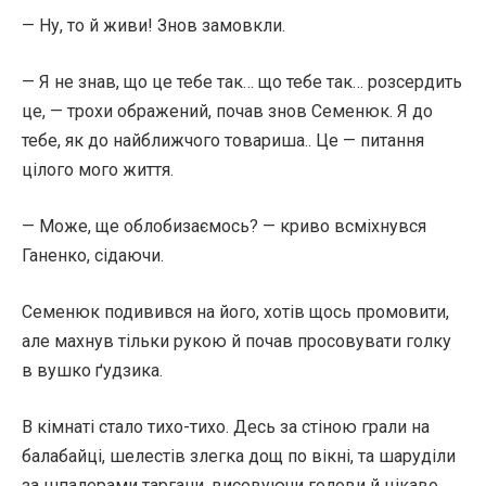
— Ну, то й живи! Знов замовкли.
— Я не знав, що це тебе так… що тебе так… розсердить
це, — трохи ображений, почав знов Семенюк. Я до
тебе, як до найближчого товариша.. Це — питання
цілого мого життя.
— Може, ще облобизаємось? — криво всміхнувся
Ганенко, сідаючи.
Семенюк подивився на його, хотів щось промовити,
але махнув тільки рукою й почав просовувати голку
в вушко ґудзика.
В кімнаті стало тихо-тихо. Десь за стіною грали на
балабайці, шелестів злегка дощ по вікні, та шаруділи
за шпалерами таргани, висовуючи голови й цікаво