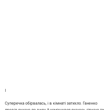
I
Суперечка обірвалась, і в кімнаті затихло. Ганенко
провів рукою по виду й усміхнувся якоюсь гіркою та