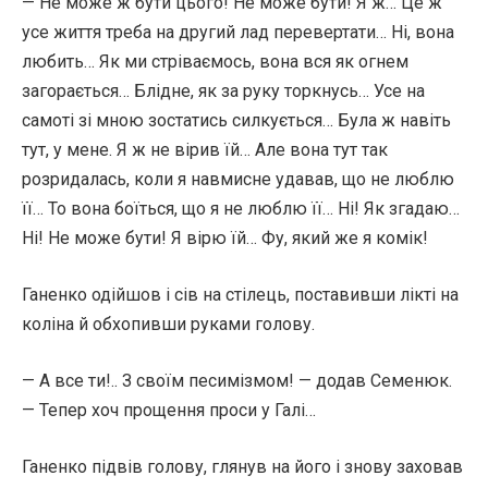
— Не може ж бути цього! Не може бути! Я ж… Це ж
усе життя треба на другий лад перевертати… Ні, вона
любить… Як ми стріваємось, вона вся як огнем
загорається… Блідне, як за руку торкнусь… Усе на
самоті зі мною зостатись силкується… Була ж навіть
тут, у мене. Я ж не вірив їй… Але вона тут так
розридалась, коли я навмисне удавав, що не люблю
її… То вона боїться, що я не люблю її… Ні! Як згадаю…
Ні! Не може бути! Я вірю їй… Фу, який же я комік!
Ганенко одійшов і сів на стілець, поставивши лікті на
коліна й обхопивши руками голову.
— А все ти!.. З своїм песимізмом! — додав Семенюк.
— Тепер хоч прощення проси у Галі…
Ганенко підвів голову, глянув на його і знову заховав