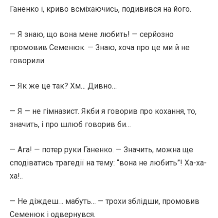
Ганенко і, криво всміхаючись, подивився на його.
— Я знаю, що вона мене любить! — серйозно
промовив Семенюк. — Знаю, хоча про це ми й не
говорили.
— Як же це так? Хм… Дивно…
— Я — не гімназист. Якби я говорив про кохання, то,
значить, і про шлюб говорив би…
— Ага! — потер руки Ганенко. — Значить, можна ще
сподіватись трагедії на тему: “вона не любить”! Ха-ха-
ха!..
— Не діждеш… мабуть… — трохи зблідши, промовив
Семенюк і одвернувся.