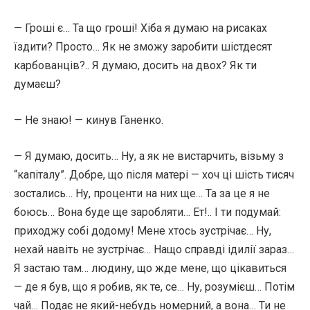
— Гроші є… Та що гроші! Хіба я думаю на рисаках
їздити? Просто… Як не зможу заробити шістдесят
карбованців?.. Я думаю, досить на двох? Як ти
думаєш?
— Не знаю! — кинув Ганенко.
— Я думаю, досить… Ну, а як не вистарчить, візьму з
“капіталу”. Добре, що після матері — хоч ці шість тисяч
зостались… Ну, проценти на них ще… Та за це я не
боюсь… Вона буде ще заробляти… Ет!.. І ти подумай:
приходжу собі додому! Мене хтось зустрічає… Ну,
нехай навіть не зустрічає… Нащо справді ідилії зараз…
Я застаю там… людину, що жде мене, що цікавиться
— де я був, що я робив, як те, се… Ну, розумієш… Потім
чай… Подає не який-небудь номерний, а вона… Ти не