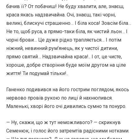
бачив її? От побачиш! Не буду хвалити, але, знаєш,
краса якась надзвичайна. Очі, знаєш, такі чорні,
великі, блискучі страшенно… І біла коса! Зовсім біла…
Не то, щоб руса, а прямо-таки біла, як чистий льон… І
чорні брови… Це дуже рідко трапляється… І потім
ніжний, невинний рум’янець, як у чистої дитини,
прямо святий… Надзвичайна краса!.. І от, це чисте,
хороше, добре створіння буде моїм другом на ціле
життя! Ти подумай тільки!..
Ганенко подивився на його гострим поглядом, якось
нервово провів рукою по лиці й нахнюпився.
Маленькі, хворі його очі дивились сумно та понуро.
— Ну, скажи, що ж тут неможливого? — скрикнув
Семенюк, і голос його затремтів радісними нотками.