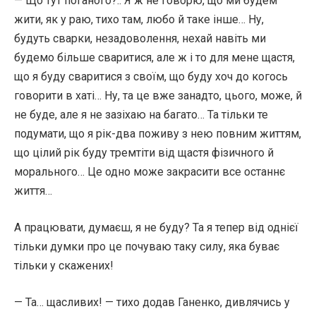
— Що тут поганого?.. Я ж не говорю, що ми будем
жити, як у раю, тихо там, любо й таке інше… Ну,
будуть сварки, незадоволення, нехай навіть ми
будемо більше сваритися, але ж і то для мене щастя,
що я буду сваритися з своїм, що буду хоч до когось
говорити в хаті… Ну, та це вже занадто, цього, може, й
не буде, але я не зазіхаю на багато… Та тільки те
подумати, що я рік-два поживу з нею повним життям,
що цілий рік буду тремтіти від щастя фізичного й
морального… Це одно може закрасити все останнє
життя…
А працювати, думаєш, я не буду? Та я тепер від однієї
тільки думки про це почуваю таку силу, яка буває
тільки у скажених!
— Та… щасливих! — тихо додав Ганенко, дивлячись у