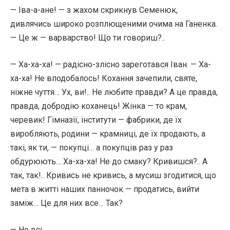
— Іва-а-ане! — з жахом скрикнув Семенюк,
дивлячись широко розплющеними очима на Ганенка.
— Це ж — варварство! Що ти говориш?..
— Ха-ха-ха! — радісно-злісно зареготався Іван. — Ха-
ха-ха! Не вподобалось! Кохання зачепили, святе,
ніжне чуття… Ух, ви!.. Не любите правди? А це правда,
правда, добродію коханець! Жінка — то крам,
черевик! Гімназії, інститути — фабрики, де їх
виробляють, родини — крамниці, де їх продають, а
такі, як ти, — покупці… а покупців раз у раз
обдурюють… Ха-ха-ха! Не до смаку? Кривишся?.. А
так, так!.. Кривись не кривись, а мусиш згодитися, що
мета в житті наших панночок — продатись, вийти
заміж… Це для них все… Так?
— Не всі…