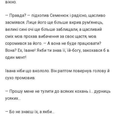
вікно.
— Правда? — підхопив Семенюк і радісно, щасливо
засміявся. Лице його ще більше вкрив рум’янець,
великі сині очі ще більше заблищали, а щасливий
сміх мов прохав вибачення за своє щастя, мов
соромився за його. — А вона не буде працювати?
Вона? Ех, Іване! Якби ти знав її, їй-богу, закохався б в
один мент!
Івана ніби що вкололо. Він раптом повернув голову й
сухо промовив:
— Прошу мене не тулити до всяких кохань і… дурниць
усяких…
— Бо не знаєш їх, а якби…