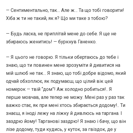
— Сентиментально, так… Але ж… Та що тобі говорити!
Хіба ж ти не такий, як я? Що ми таке з тобою?
— Будь ласка, не приплітай мене до себе. Я ще не
збираюсь женитись! — буркнув Ганенко.
— Я цього не говорю. Я тільки обертаюсь до тебе і
знаю, що ти повинен мене зрозуміти й дивитися на
мій шлюб не так… Я знаю, що тобі добре відомо, який
одчай обхоплює, як подумаєш, що цілий вік цей
номерок — твій “дом”! Аж холодно робиться!.. Я
перше мовчав, але тепер не можу. Мені раз у раз так
важко стає, як при мені хтось збирається додому!.. Ти
знаєш, я іноді лежу на ліжку й дивлюсь на таргана. І
заздрю йому! Тарганові заздрю! Я знаю і бачу, що він
лізе додому, туди кудись, у куток, за гвіздок, де у