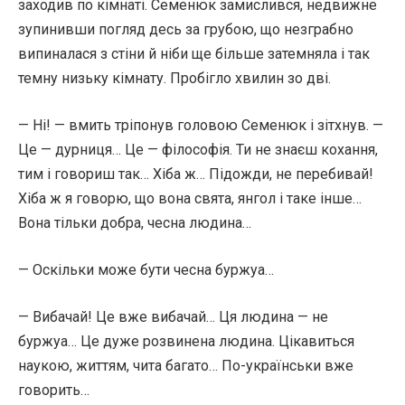
заходив по кімнаті. Семенюк замислився, недвижне
зупинивши погляд десь за грубою, що незграбно
випиналася з стіни й ніби ще більше затемняла і так
темну низьку кімнату. Пробігло хвилин зо дві.
— Ні! — вмить тріпонув головою Семенюк і зітхнув. —
Це — дурниця… Це — філософія. Ти не знаєш кохання,
тим і говориш так… Хіба ж… Підожди, не перебивай!
Хіба ж я говорю, що вона свята, янгол і таке інше…
Вона тільки добра, чесна людина…
— Оскільки може бути чесна буржуа…
— Вибачай! Це вже вибачай… Ця людина — не
буржуа… Це дуже розвинена людина. Цікавиться
наукою, життям, чита багато… По-українськи вже
говорить…