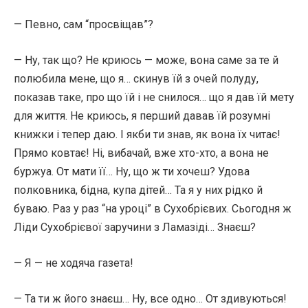
— Певно, сам “просвіщав”?
— Ну, так що? Не криюсь — може, вона саме за те й
полюбила мене, що я… скинув їй з очей полуду,
показав таке, про що їй і не снилося… що я дав їй мету
для життя. Не криюсь, я перший давав їй розумні
книжки і тепер даю. І якби ти знав, як вона їх читає!
Прямо ковтає! Ні, вибачай, вже хто-хто, а вона не
буржуа. От мати її… Ну, що ж ти хочеш? Удова
полковника, бідна, купа дітей… Та я у них рідко й
буваю. Раз у раз “на уроці” в Сухобрієвих. Сьогодня ж
Ліди Сухобрієвої заручини з Ламазіді… Знаєш?
— Я — не ходяча газета!
— Та ти ж його знаєш… Ну, все одно… От здивуються!