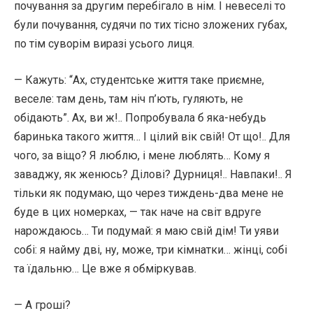
почування за другим перебігало в нім. І невеселі то
були почування, судячи по тих тісно зложених губах,
по тім суворім виразі усього лиця.
— Кажуть: “Ах, студентське життя таке приємне,
веселе: там день, там ніч п’ють, гуляють, не
обідають”. Ах, ви ж!.. Попробувала б яка-небудь
баринька такого життя… І цілий вік свій! От що!.. Для
чого, за віщо? Я люблю, і мене люблять… Кому я
заваджу, як женюсь? Ділові? Дурниця!.. Навпаки!.. Я
тільки як подумаю, що через тиждень-два мене не
буде в цих номерках, — так наче на світ вдруге
нарождаюсь… Ти подумай: я маю свій дім! Ти уяви
собі: я найму дві, ну, може, три кімнатки… жінці, собі
та їдальню… Це вже я обміркував.
— А гроші?