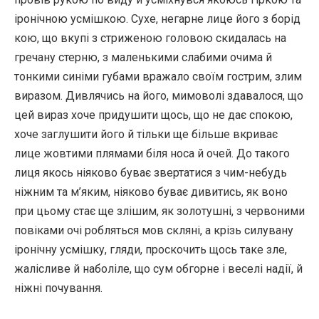
іронічною усмішкою. Сухе, негарне лице його з борід
кою, що вкупі з стриженою головою скидалась на
гречану стерню, з маленькими слабими очима й
тонкими синіми губами вражало своїм гострим, злим
виразом. Дивлячись на його, мимоволі здавалося, що
цей вираз хоче придушити щось, що не дає спокою,
хоче заглушити його й тільки ще більше вкриває
лице жовтими плямами біля носа й очей. До такого
лиця якось ніяково буває звертатися з чим-небудь
ніжним та м’яким, ніяково буває дивитись, як воно
при цьому стає ще злішим, як золотушні, з червоними
повіками очі робляться мов скляні, а крізь силувану
іронічну усмішку, гляди, проскочить щось таке зле,
жалісливе й наболіле, що сум обгорне і веселі надії, й
ніжні почування.