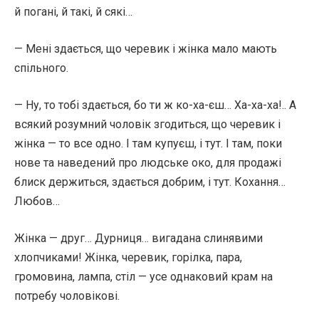
й погані, й такі, й сякі…
— Мені здається, що черевик і жінка мало мають
спільного.
— Ну, то тобі здається, бо ти ж ко-ха-єш… Ха-ха-ха!.. А
всякий розумний чоловік згодиться, що черевик і
жінка — то все одно. І там купуєш, і тут. І там, поки
нове та наведений про людське око, для продажі
блиск держиться, здається добрим, і тут. Кохання…
Любов…
Жінка — друг… Дурниця… вигадана слинявими
хлопчиками! Жінка, черевик, горілка, пара,
громовина, лампа, стіл — усе однаковий крам на
потребу чоловікові.