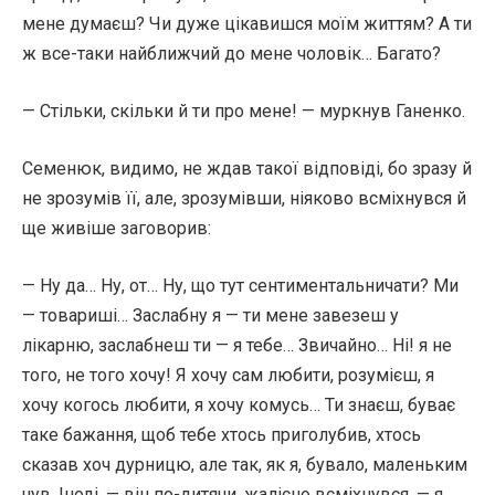
мене думаєш? Чи дуже цікавишся моїм життям? А ти
ж все-таки найближчий до мене чоловік… Багато?
— Стільки, скільки й ти про мене! — муркнув Ганенко.
Семенюк, видимо, не ждав такої відповіді, бо зразу й
не зрозумів її, але, зрозумівши, ніяково всміхнувся й
ще живіше заговорив:
— Ну да… Ну, от… Ну, що тут сентиментальничати? Ми
— товариші… Заслабну я — ти мене завезеш у
лікарню, заслабнеш ти — я тебе… Звичайно… Ні! я не
того, не того хочу! Я хочу сам любити, розумієш, я
хочу когось любити, я хочу комусь… Ти знаєш, буває
таке бажання, щоб тебе хтось приголубив, хтось
сказав хоч дурницю, але так, як я, бувало, маленьким
чув. Іноді, — він по-дитячи, жалісно всміхнувся, — я,