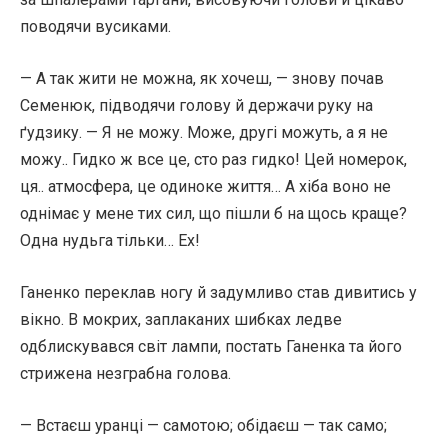
поводячи вусиками.
— А так жити не можна, як хочеш, — знову почав
Семенюк, підводячи голову й держачи руку на
ґудзику. — Я не можу. Може, другі можуть, а я не
можу.. Гидко ж все це, сто раз гидко! Цей номерок,
ця.. атмосфера, це одиноке життя… А хіба воно не
однімає у мене тих сил, що пішли б на щось краще?
Одна нудьга тільки… Ех!
Ганенко переклав ногу й задумливо став дивитись у
вікно. В мокрих, заплаканих шибках ледве
одблискувався світ лампи, постать Ганенка та його
стрижена незграбна голова.
— Встаєш уранці — самотою; обідаєш — так само;