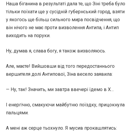
Наша біганина в результаті дала те, що Зіні треба було
тільки поїхати ще у сусідній губернський город, взяти
у якогось ще більш сильного мира посвідчення, що
він нічого не має проти визволення Антипа, і Антип
виходить на поруки.
Ну, думав я, слава богу, я також визволяюсь.
Але, маєте! Вийшовши від того передостаннього
вершителя долі Антипової, Зіна весело заявила:
— Ну, так! Значить, ми завтра ввечері їдемо в X…
І енергічно, смакуючи майбутню поїздку, прицокнула
пальцями.
А мені аж серце тьохнуло. Я мусив прокашлятись: