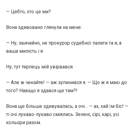
— Цебто, хто це ми?
Вона здивовано глянула на мене:
— Ну, звичайно, не прокурор судебної палати та я, а
ваша милість і я.
Ну, тут терпець мій увірвався.
— Але ж чекайте! — аж зупинився я. — Що ж я маю до
того? Навіщо я здався ще там?!
Вона ще більше здивувалась, а очі… — ах, хай їм біс! —
ті очі лукаво-лукаво сміялись. Зелені, сірі, карі, усі
кольори разом.