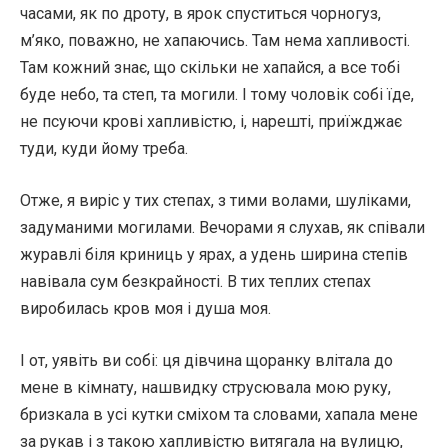
часами, як по дроту, в ярок спуститься чорногуз,
м’яко, поважно, не хапаючись. Там нема хапливості.
Там кожний знає, що скільки не хапайся, а все тобі
буде небо, та степ, та могили. І тому чоловік собі їде,
не псуючи крові хапливістю, і, нарешті, приїжджає
туди, куди йому треба.
Отже, я виріс у тих степах, з тими волами, шуліками,
задуманими могилами. Вечорами я слухав, як співали
журавлі біля криниць у ярах, а удень ширина степів
навівала сум безкрайності. В тих теплих степах
виробилась кров моя і душа моя.
І от, уявіть ви собі: ця дівчина щоранку влітала до
мене в кімнату, нашвидку струсювала мою руку,
бризкала в усі кутки сміхом та словами, хапала мене
за рукав і з такою хапливістю витягала на вулицю,