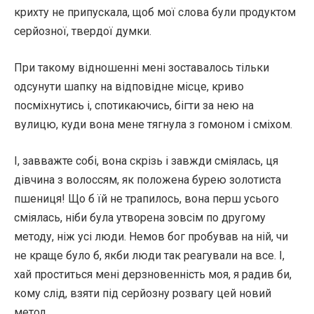
крихту не припускала, щоб мої слова були продуктом
серйозної, твердої думки.
При такому відношенні мені зоставалось тільки
одсунути шапку на відповідне місце, криво
посміхнутись і, спотикаючись, бігти за нею на
вулицю, куди вона мене тягнула з гомоном і сміхом.
І, завважте собі, вона скрізь і завжди сміялась, ця
дівчина з волоссям, як положена бурею золотиста
пшениця! Що б їй не трапилось, вона перш усього
сміялась, ніби була утворена зовсім по другому
методу, ніж усі люди. Немов бог пробував на ній, чи
не краще було б, якби люди так реагували на все. І,
хай проститься мені дерзновенність моя, я радив би,
кому слід, взяти під серйозну розвагу цей новий
метод.