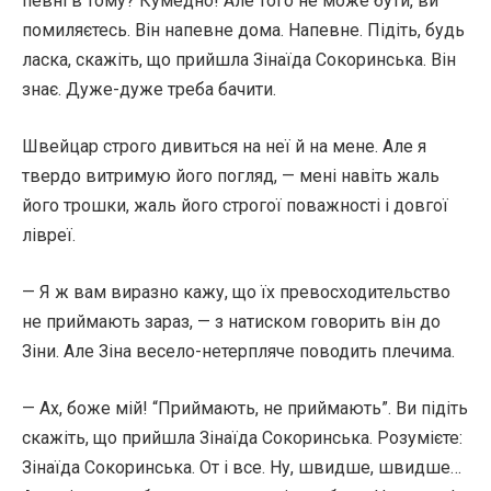
певні в тому? Кумедно! Але того не може бути, ви
помиляєтесь. Він напевне дома. Напевне. Підіть, будь
ласка, скажіть, що прийшла Зінаїда Сокоринська. Він
знає. Дуже-дуже треба бачити.
Швейцар строго дивиться на неї й на мене. Але я
твердо витримую його погляд, — мені навіть жаль
його трошки, жаль його строгої поважності і довгої
лівреї.
— Я ж вам виразно кажу, що їх превосходительство
не приймають зараз, — з натиском говорить він до
Зіни. Але Зіна весело-нетерпляче поводить плечима.
— Ах, боже мій! “Приймають, не приймають”. Ви підіть
скажіть, що прийшла Зінаїда Сокоринська. Розумієте:
Зінаїда Сокоринська. От і все. Ну, швидше, швидше…