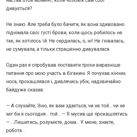
настав отой момент, коли чоловік сам собі
дивується?
Не знаю. Але треба було бачити, як вона здивовано
піднімала свої густі брови, коли щось робилось не
так, як хотілось їй. Не сердилась, о, ні! Не гнівалась,
не сумувала, а тільки страшенно дивувалася.
Один раз я спробував поставити трохи виразніше
питання про мою участь в біганині. Я почухав кінчик
носа, прокашлявся і, дивлячись убік, надзвичайно
байдуже сказав:
— А слухайте, Зіно, як вам здається, чи не той… чи не
міг би я сьогодня… той… — Я мусив ще прокашлятись.
— …Лишитись, розумієте, дома… У мене, знаєте,
робота…