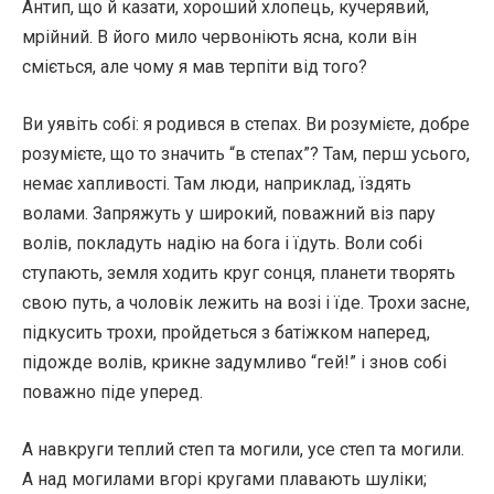
Антип, що й казати, хороший хлопець, кучерявий,
мрійний. В його мило червоніють ясна, коли він
сміється, але чому я мав терпіти від того?
Ви уявіть собі: я родився в степах. Ви розумієте, добре
розумієте, що то значить “в степах”? Там, перш усього,
немає хапливості. Там люди, наприклад, їздять
волами. Запряжуть у широкий, поважний віз пару
волів, покладуть надію на бога і їдуть. Воли собі
ступають, земля ходить круг сонця, планети творять
свою путь, а чоловік лежить на возі і їде. Трохи засне,
підкусить трохи, пройдеться з батіжком наперед,
підожде волів, крикне задумливо “гей!” і знов собі
поважно піде уперед.
А навкруги теплий степ та могили, усе степ та могили.
А над могилами вгорі кругами плавають шуліки;