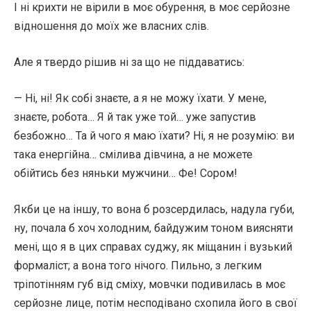
І ні крихти не вірили в моє обурення, в моє серйозне
відношення до моїх же власних слів.
Але я твердо рішив ні за що не піддаватись:
— Ні, ні! Як собі знаєте, а я не можу їхати. У мене,
знаєте, робота… Я й так уже той… уже запустив
безбожно… Та й чого я маю їхати? Ні, я не розумію: ви
така енергійна… смілива дівчина, а не можете
обійтись без няньки мужчини… Фе! Сором!
Якби це на іншу, то вона б розсердилась, надула губи,
ну, почала б хоч холодним, байдужим тоном виясняти
мені, що я в цих справах суджу, як міщанин і вузький
формаліст; а вона того нічого. Пильно, з легким
тріпотінням губ від сміху, мовчки подивилась в моє
серйозне лице, потім несподівано схопила його в свої