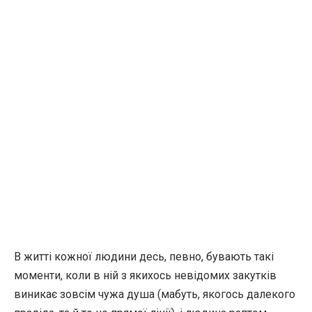
В житті кожної людини десь, певно, бувають такі
моменти, коли в ній з якихось невідомих закутків
виникає зовсім чужа душа (мабуть, якогось далекого