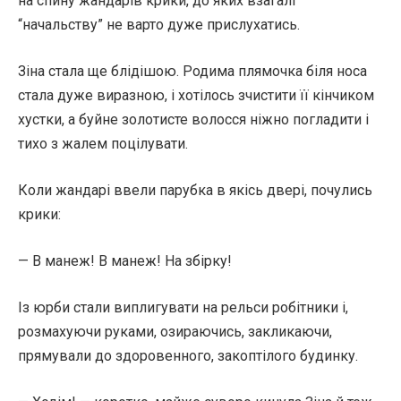
на спину жандарів крики, до яких взагалі
“начальству” не варто дуже прислухатись.
Зіна стала ще блідішою. Родима плямочка біля носа
стала дуже виразною, і хотілось зчистити її кінчиком
хустки, а буйне золотисте волосся ніжно погладити і
тихо з жалем поцілувати.
Коли жандарі ввели парубка в якісь двері, почулись
крики:
— В манеж! В манеж! На збірку!
Із юрби стали виплигувати на рельси робітники і,
розмахуючи руками, озираючись, закликаючи,
прямували до здоровенного, закоптілого будинку.