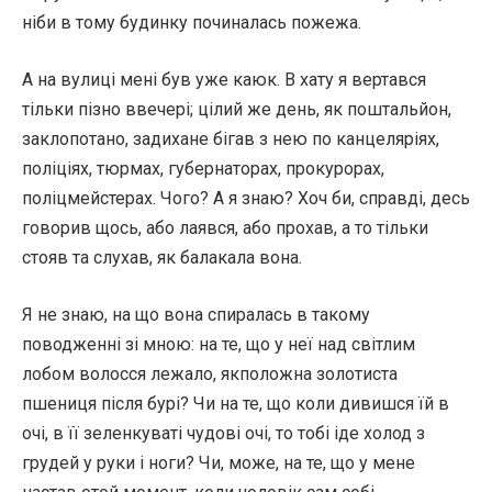
ніби в тому будинку починалась пожежа.
А на вулиці мені був уже каюк. В хату я вертався
тільки пізно ввечері; цілий же день, як поштальйон,
заклопотано, задихане бігав з нею по канцеляріях,
поліціях, тюрмах, губернаторах, прокурорах,
поліцмейстерах. Чого? А я знаю? Хоч би, справді, десь
говорив щось, або лаявся, або прохав, а то тільки
стояв та слухав, як балакала вона.
Я не знаю, на що вона спиралась в такому
поводженні зі мною: на те, що у неї над світлим
лобом волосся лежало, якположна золотиста
пшениця після бурі? Чи на те, що коли дивишся їй в
очі, в її зеленкуваті чудові очі, то тобі іде холод з
грудей у руки і ноги? Чи, може, на те, що у мене