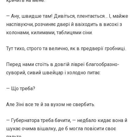
кричить на мене:
— Ану, швидше там! Дивіться, плентається… І, майже
наспівуючи, розчиняє двері й ввіходить в високі з
колонами, килимами, таблицями сіни.
Тут тихо, строго та велично, як в предверії гробниці.
Перед нами стоїть в довгій лівреї благообразно-
суворий, сивий швейцар і холодно питає:
— Що треба?
Але Зіні все те й за вухом не свербить.
— Губернатора треба бачити, — недбало кидає вона й
шукає очима вішалку, де б могла повісити своє
пальто.