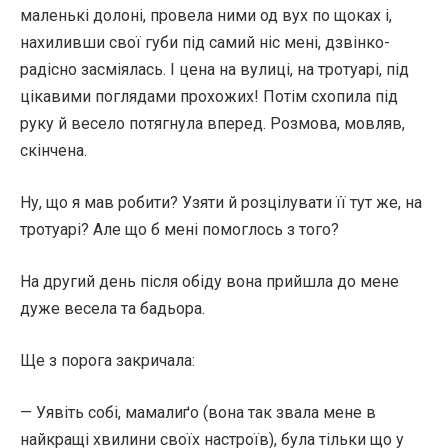
маленькі долоні, провела ними од вух по щоках і,
нахиливши свої губи під самий ніс мені, дзвінко-
радісно засміялась. І цена на вулиці, на тротуарі, під
цікавими поглядами прохожих! Потім схопила під
руку й весело потягнула вперед. Розмова, мовляв,
скінчена.
Ну, що я мав робити? Узяти й розцілувати її тут же, на
тротуарі? Але що б мені помоглось з того?
На другий день після обіду вона прийшла до мене
дуже весела та бадьора.
Ще з порога закричала:
— Уявіть собі, мамалиґо (вона так звала мене в
найкращі хвилини своїх настроїв), була тільки що у