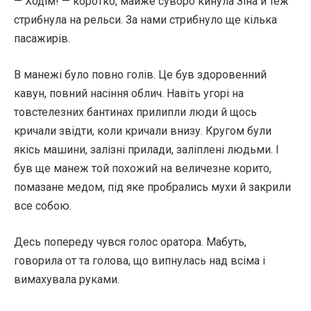
— Ходім! — коротко, майже суворо кинула Зіна й теж
стрибнула на рельси. За нами стрибнуло ще кілька
пасажирів.
В манежі було повно голів. Це був здоровенний
кавун, повний насіння облич. Навіть угорі на
товстелезних бантинах прилипли люди й щось
кричали звідти, коли кричали внизу. Кругом були
якісь машини, залізні прилади, заліплені людьми. І
був ще манеж той похожий на величезне корито,
помазане медом, під яке пробрались мухи й закрили
все собою.
Десь попереду чувся голос оратора. Мабуть,
говорила от та голова, що випнулась над всіма і
вимахувала руками.