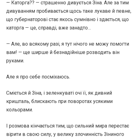
— Каторга?? — страшенно дивується Зіна. Але за тим
дивуванням пробивається щось таке лукаве й певне,
що губернаторові стає якось сумнівно і здається, що
каторга — це, справді, вже занадто…
— Але, во всякому разі, я тут нічого не можу помогти
вам! — ще ширше й безнадійніше розводить він
руками.
Але я про себе посміхаюсь.
Сміється й Зіна, і зеленкуваті очі її, як дивний
кришталь, блискають при поворотах усякими
кольорами.
І розмова кінчається тим, що сильний мира перестає
вірити в свою силу, у велику злочинність Зіниного