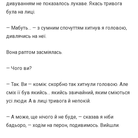
дивуванням не показалось лукаве. Якась тривога
була на лиці.
— Мабуть… — з сумним спочуттям хитнув я головою,
дивлячись на неї.
Вона раптом засміялась.
— Чого ви?
— Так. Ви — комік: скорбно так хитнули головою. Але
сміх її був якийсь… якийсь звичайний, яким сміються
усі люди. А в лиці тривога й непокій.
— А може, ще нічого й не буде, — сказав я ніби
бадьоро, — ходім на перон, подивимось. Вийшли.