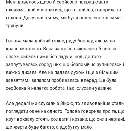
Мені довелось щиро й серйозно попрацювати
плечима, щоб упевнитись, що то, дійсно, говорила та
голова. Дякуючи цьому, ми були недалеко від самої
трибуни.
Голова мала добрий голос, руду бороду, але мало
красномовності. Вона часто спотикалась об свої ж
слова, сипала ними без ладу й іноді до того
заплутувалась серед них, що безпомічно зупинялась і
важко дихала. Але не падала духом і ще з більшим
завзяттям і запалом пробивалась вперед. Це була
серйозна й нелегка робота, і всі слухали уважно.
Але дедалі ми слухали з Зіною, то здивованіше стали
поглядати одне на одного. Голова говорила про те, що
круг вокзалу стоять солдати і козаки, що сили нерівні,
що жертв буде багато, а здобутку мало.