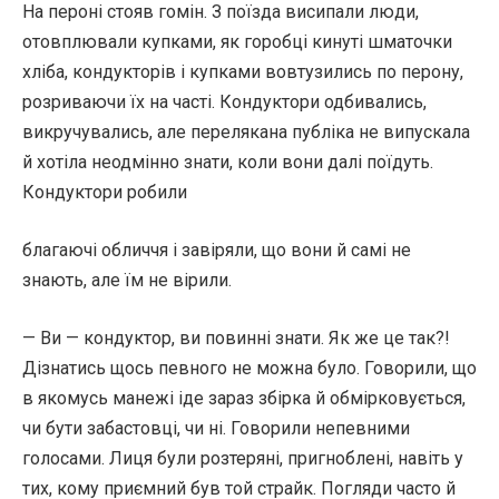
На пероні стояв гомін. З поїзда висипали люди,
отовплювали купками, як горобці кинуті шматочки
хліба, кондукторів і купками вовтузились по перону,
розриваючи їх на часті. Кондуктори одбивались,
викручувались, але перелякана публіка не випускала
й хотіла неодмінно знати, коли вони далі поїдуть.
Кондуктори робили
благаючі обличчя і завіряли, що вони й самі не
знають, але їм не вірили.
— Ви — кондуктор, ви повинні знати. Як же це так?!
Дізнатись щось певного не можна було. Говорили, що
в якомусь манежі іде зараз збірка й обмірковується,
чи бути забастовці, чи ні. Говорили непевними
голосами. Лиця були розтеряні, пригноблені, навіть у
тих, кому приємний був той страйк. Погляди часто й