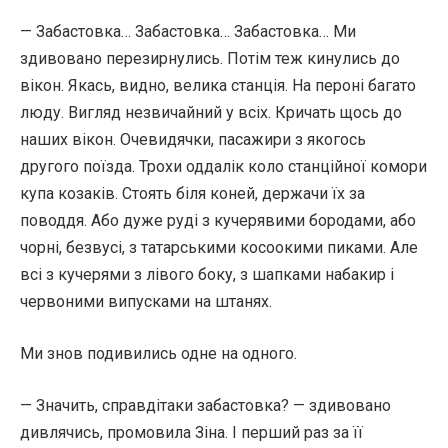
— Забастовка… Забастовка… Забастовка… Ми
здивовано перезирнулись. Потім теж кинулись до
вікон. Якась, видно, велика станція. На пероні багато
люду. Вигляд незвичайний у всіх. Кричать щось до
наших вікон. Очевидячки, пасажири з якогось
другого поїзда. Трохи оддалік коло станційної комори
купа козаків. Стоять біля коней, держачи їх за
поводдя. Або дуже руді з кучерявими бородами, або
чорні, безвусі, з татарськими косоокими пиками. Але
всі з кучерями з лівого боку, з шапками набакир і
червоними випусками на штанях.
Ми знов подивились одне на одного.
— Значить, справдітаки забастовка? — здивовано
дивлячись, промовила Зіна. І перший раз за її