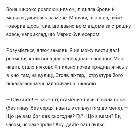
Вона широко розплющила очі, підняла брови й
мовчки дивилась на мене. Мовчки, ні слова, ніби я
говорив щось таке, що давно всім відоме за страшну
єресь, наприклад, що Маркс був есером.
Розуміється, я теж замовк. Я не можу вести далі
розмови, коли вона дає несподівані наслідки. Мені
навіть стало ніяково.Я пильно почав придивлятись у
вікно: там, на вулиці, Стояв ліхтар, і структура його
показалась мені надзвичайно цікавою.
— Слухайте! — нарешті, схаменувшись, почала вона
(без гніву, без серця, навіть з співчуттям до мене). —
Що це вам бог дав сьогодня? Га?.. Що з вами? Ви,
часом, не захворіли? Ану, дайте ваш пульс…