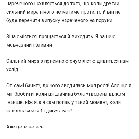
нареченого і схиляється до того, що коли другий
сильний мира нічого не матиме проти, то й він не
буде перечити випуску нареченого на поруки.
Зіна сміється, прощається й виходить. Я за нею,
мовчазний і зайвий.
Сильний мира з приємною очумілістю дивиться нам
услід.
От, самі бачите, до чого зводилась моя роля! Але що я
міг Зробити, коли ця дівчина була утворена цілком
інакше, ніж я, а я сам попав у такий момент, коли
чоловік сам собі дивується?
Але це ж не все.