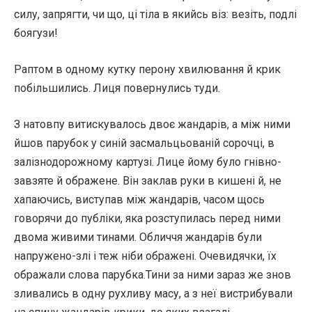
силу, запрягти, чи що, ці тіла в якийсь віз: везіть, подлі
боягузи!
Раптом в одному кутку перону хвилювання й крик
побільшились. Лиця повернулись туди.
З натовпу витискувалось двоє жандарів, а між ними
йшов парубок у синій засмальцьованій сорочці, в
залізнодорожному картузі. Лице йому було гнівно-
завзяте й ображене. Він заклав руки в кишені й, не
хапаючись, виступав між жандарів, часом щось
говорячи до публіки, яка розступилась перед ними
двома живими тинами. Обличчя жандарів були
напружено-злі і теж ніби ображені. Очевидячки, їх
ображали слова парубка.Тини за ними зараз же знов
зливались в одну рухливу масу, а з неї вистрибували