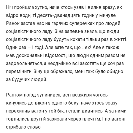
Ніч пройшла хутко, наче хтось узяв і вилив зразу, як
відро води, ті десять-дванадцять годин у минуле.
Ранок застав нас на гарячих суперечках про людей
соціалістичного ладу. Зіна запевне знала, що люди
соціалістичного ладу будуть кохати тільки раз в житті.
Один раз — і годі. Але зате так, що… ех! Але я також
мав доскональні відомості, що люди одним разом не
задовольняться, а неодмінно всі захотять ще хоч раз
перемінити. Зіну це ображало, мені теж було обидно
за будучих людей.
Раптом поїзд зупинився, всі пасажири чогось
кинулись до вікон з одного боку, наче хтось зразу
перехилив вагон у той бік, і стали дивитись. А за ними
товпились другі й зазирали через плечі їм. І по вагоні
стрибало слово: