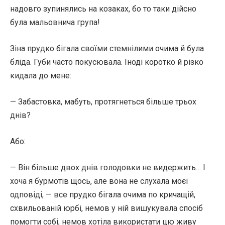
надовго зупинялись на козаках, бо то таки дійсно
була мальовнича група!
Зіна прудко бігала своїми стемнілими очима й була
бліда. Губи часто покусювала. Іноді коротко й різко
кидала до мене:
— Забастовка, мабуть, протягнеться більше трьох
днів?
Або:
— Він більше двох днів голодовки не видержить… І
хоча я бурмотів щось, але вона не слухала моєї
одповіді, — все прудко бігала очима по кричащій,
схвильованій юрбі, немов у ній вишукувала спосіб
помогти собі, немов хотіла використати цю живу