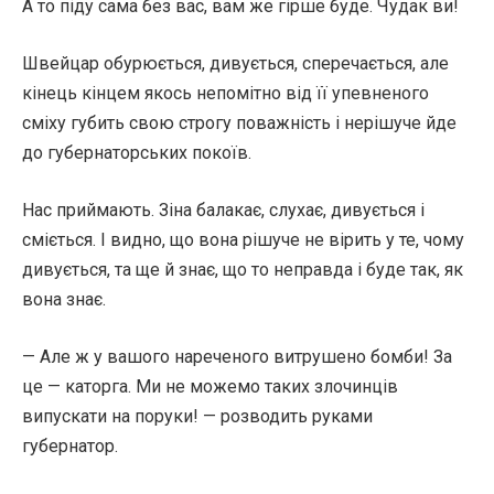
А то піду сама без вас, вам же гірше буде. Чудак ви!
Швейцар обурюється, дивується, сперечається, але
кінець кінцем якось непомітно від її упевненого
сміху губить свою строгу поважність і нерішуче йде
до губернаторських покоїв.
Нас приймають. Зіна балакає, слухає, дивується і
сміється. І видно, що вона рішуче не вірить у те, чому
дивується, та ще й знає, що то неправда і буде так, як
вона знає.
— Але ж у вашого нареченого витрушено бомби! За
це — каторга. Ми не можемо таких злочинців
випускати на поруки! — розводить руками
губернатор.