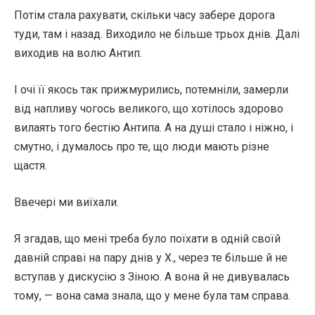
Потім стала рахувати, скільки часу забере дорога
туди, там і назад. Виходило не більше трьох днів. Далі
виходив на волю Антип.
І очі її якось так прижмурились, потемніли, замерли
від напливу чогось великого, що хотілось здорово
вилаять того бестію Антипа. А на душі стало і ніжно, і
смутно, і думалось про те, що люди мають різне
щастя.
Ввечері ми виїхали.
Я згадав, що мені треба було поїхати в одній своїй
давній справі на пару днів у X., через те більше й не
вступав у дискусію з Зіною. А вона й не дивувалась
тому, — вона сама знала, що у мене була там справа.