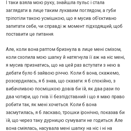
І таки взяла мою руку, знайшла пульс і стала
заглядати в лице таким лукавим поглядом, а губи
тріпотіли такою усмішкою, що я мусив об’єктивно
запитати себе, чи справді ж момент підходящий, щоб
поставити це питання.
Але, коли вона раптом бризнула в лице мені сміхом,
коли схопила мою шапку й натягнула її аж на ніс мені,
я мусив признатись, що на цей раз вступати з нею в
дебати було б зайвою річчю. Коли б вона, скажемо,
розсердилась, я б знав, що сказати: я б спокійно, з
вибачливою посмішкою довів би їй, як два рази по
два чотири, що гнів її безпідставний і що я маю право
робити так, як мені хочеться. Коли б вона
засмутилась, я б ласкаво, трошки іронічно, показав би
їй, що через таку дурницю сумувати не годиться. Але
вона сміялась, насувала мені шапку на ніс і ні на