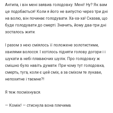
Антипа, і він мені заявив голодовку. Мені! Ну? Як вам
це подобається! Коли я його не випустю через три дні
на волю, він починає голодувати. Ха-ха-ха! Сказав, що
буде голодувати до смерті. Значить, йому два-три дні
зосталось жити.
І разом з нею сміялось її положене золотистими,
хвилями волосся. І хотілось підняти голову догори і і
шукати в небі плаваючих шулік. Про голодовку ж
смішно було навіть думати. При чому тут голодовка,
смерть, туга, коли є цей сміх, а за сміхом те лукаве,
непохитне і таємне?!
Я теж посміхнувся.
— Комік! — стиснула вона плечима.