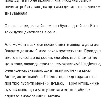
прадіда, та й то не прямої лінії), і людина раптом
починає робити таке, на що сама дивиться з великим
дивуванням.
От так, очевидячки, й зо мною було під той час. Бо я
таки дуже дивувався з себе.
Але момент все-таки почав ставати занадто довгим.
Занадто довгим. Я вже почав протестувати. Правда, я
цього вголос ще не робив, але збирався рішуче. Бо
це ж таки, справді, ставало неможливим! Ця дівчина,
очевидячки, уявляла, що в такий момент я можу
бігати, як автомобіль. Як вона ще не догадалась по
повітрю пустити мене? Я думаю, — вона нітрішки не
сумнівалась, що я можу ковтати вогонь, аби це
сприяло визволенню її Антипа.