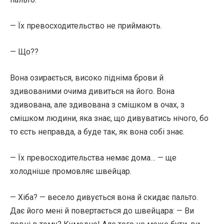
— Їх превосходительство не приймають.
— Що??
Вона озирається, високо підніма брови й
здивованими очима дивиться на його. Вона
здивована, але здивована з смішком в очах, з
смішком людини, яка знає, що дивуватись нічого, бо
то єсть неправда, а буде так, як вона собі знає.
— Їх превосходительства немає дома… — ще
холодніше промовляє швейцар.
— Хіба? — весело дивується вона й скидає пальто.
Дає його мені й повертається до швейцара: — Ви