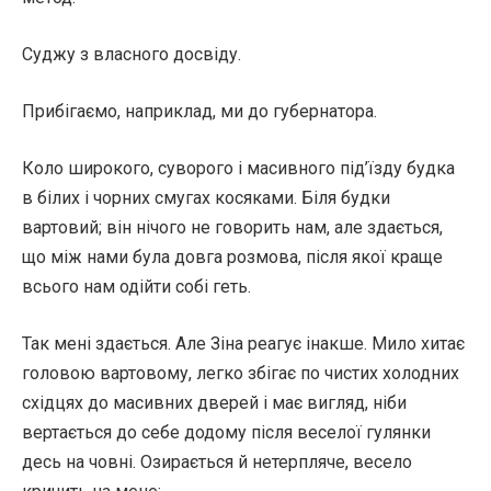
Суджу з власного досвіду.
Прибігаємо, наприклад, ми до губернатора.
Коло широкого, суворого і масивного під’їзду будка
в білих і чорних смугах косяками. Біля будки
вартовий; він нічого не говорить нам, але здається,
що між нами була довга розмова, після якої краще
всього нам одійти собі геть.
Так мені здається. Але Зіна реагує інакше. Мило хитає
головою вартовому, легко збігає по чистих холодних
східцях до масивних дверей і має вигляд, ніби
вертається до себе додому після веселої гулянки
десь на човні. Озирається й нетерпляче, весело