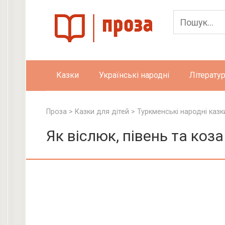
Skip
to
content
Казки
Українські народні
Літератур
Проза
>
Казки для дітей
>
Туркменські народні казк
Як віслюк, півень та коз