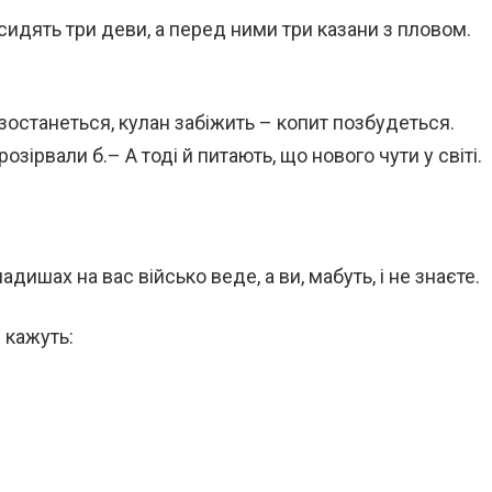
 сидять три деви, а перед ними три казани з пловом.
:
зостанеться, кулан забіжить – копит позбудеться.
озірвали б.– А тоді й питають, що нового чути у світі.
дишах на вас військо веде, а ви, мабуть, і не знаєте.
 кажуть: