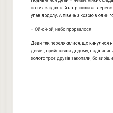
Подивилися деви – немає ніяких слідів
по тих слідах та й натрапили на дерево. 
упав додолу. А півень з козою в один г
– Ой-ой-ой, небо прорвалося!
Деви так перелякалися, що кинулися нав
девів і, прийшовши додому, поділилися.
золото троє друзів закопали, бо вирішил