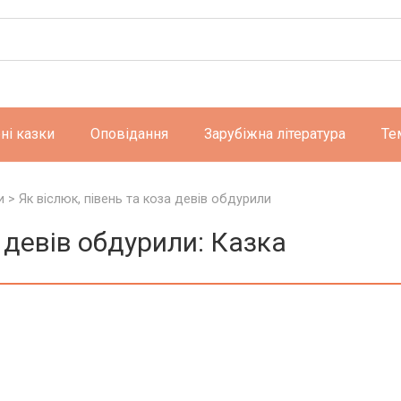
ні казки
Оповідання
Зарубіжна література
Те
и
>
Як віслюк, півень та коза девів обдурили
а девів обдурили: Казка