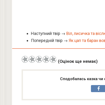
Наступний твір →
Віл, лисичка та віс
Попередній твір →
Як цап та баран во
(Оцінок ще немає)
Сподобалась казка чи 