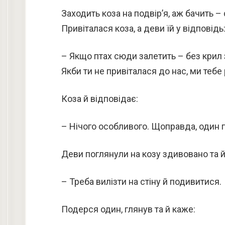
Заходить коза на подвір’я, аж бачить –
Привіталася коза, а деви їй у відповідь
– Якщо птах сюди залетить – без крил 
Якби ти не привіталася до нас, ми тебе р
Коза й відповідає:
– Нічого особливого. Щоправда, один па
Деви поглянули на козу здивовано та й
– Треба вилізти на стіну й подивитися.
Подерся один, глянув та й каже: