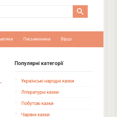
матики
Письменники
Вірші
Популярні категорії
Українські народні казки
Літературні казки
Побутові казки
Чарівні казки