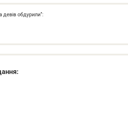
за девів обдурили":
дання: