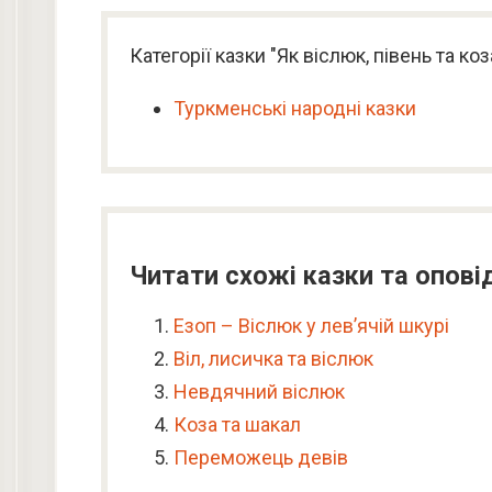
Категорії казки "Як віслюк, півень та ко
Туркменські народні казки
Читати схожі казки та опові
Езоп – Віслюк у лев’ячій шкурі
Віл, лисичка та віслюк
Невдячний віслюк
Коза та шакал
Переможець девів