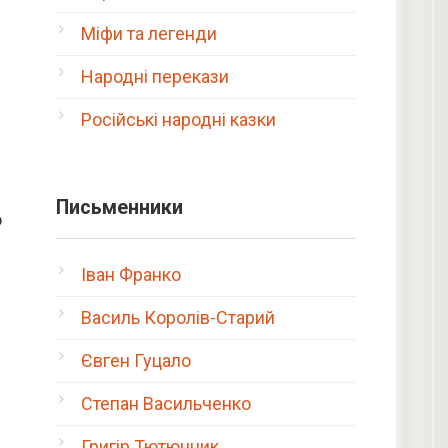
Міфи та легенди
Народні перекази
Російські народні казки
Письменники
о
Іван Франко
Василь Королів-Старий
Євген Гуцало
Степан Васильченко
Григір Тютюнник