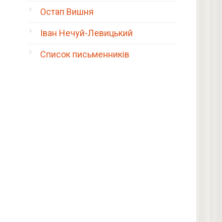
Остап Вишня
Іван Нечуй-Левицький
Список письменників