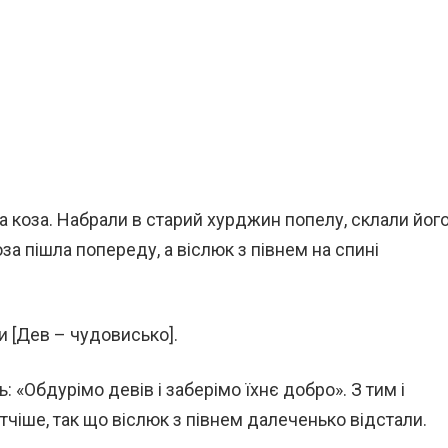
а коза. Набрали в старий хурджин попелу, склали йог
оза пішла попереду, а віслюк з півнем на спині
и [Дев – чудовисько].
: «Обдурімо девів і заберімо їхнє добро». З тим і
утчіше, так що віслюк з півнем далеченько відстали.