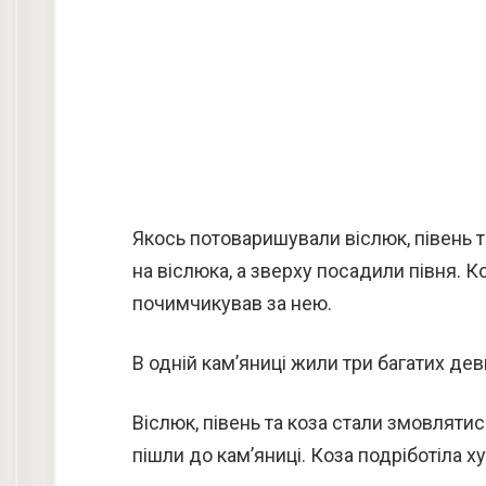
Якось потоваришували віслюк, півень т
на віслюка, а зверху посадили півня. К
почимчикував за нею.
В одній кам’яниці жили три багатих дев
Віслюк, півень та коза стали змовлятись
пішли до кам’яниці. Коза подріботіла х