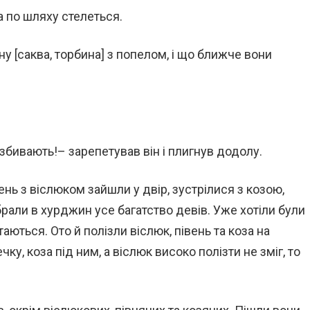
ва по шляху стелеться.
у [саква, торбина] з попелом, і що ближче вони
 збивають!– зарепетував він і плигнув додолу.
вень з віслюком зайшли у двір, зустрілися з козою,
рали в хурджин усе багатство девів. Уже хотіли були
аються. Ото й полізли віслюк, півень та коза на
у, коза під ним, а віслюк високо полізти не зміг, то