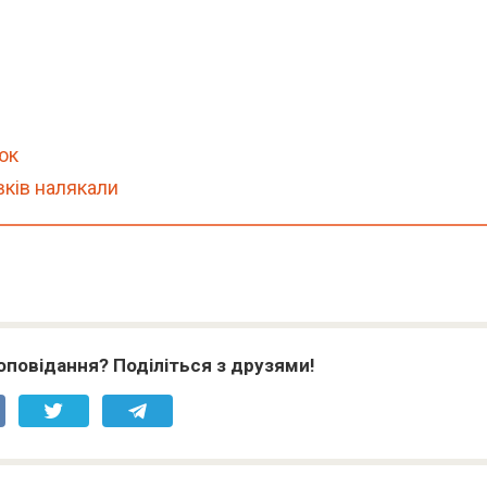
люк
вків налякали
оповідання? Поділіться з друзями!