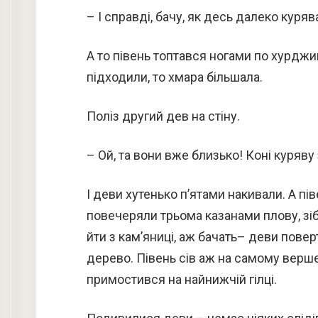
– І справді, бачу, як десь далеко куря
А то півень топтався ногами по хурджин
підходили, то хмара більшала.
Поліз другий дев на стіну.
– Ой, та вони вже близько! Коні куряву
І деви хутенько п’ятами накивали. А пі
повечеряли трьома казанами плову, зіб
йти з кам’яниці, аж бачать– деви поверт
дерево. Півень сів аж на самому вершечк
примостився на найнижчій гілці.