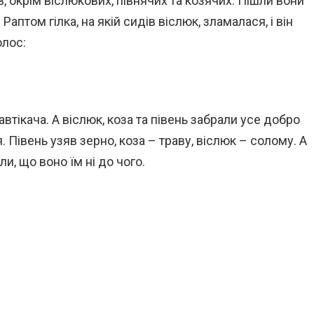
, окрім віслюкових, півнячих та козячих. Пішли вони
Раптом гілка, на якій сидів віслюк, зламалася, і він
олос:
тікача. А віслюк, коза та півень забрали усе добро
 Півень узяв зерно, коза – траву, віслюк – солому. А
и, що воно їм ні до чого.