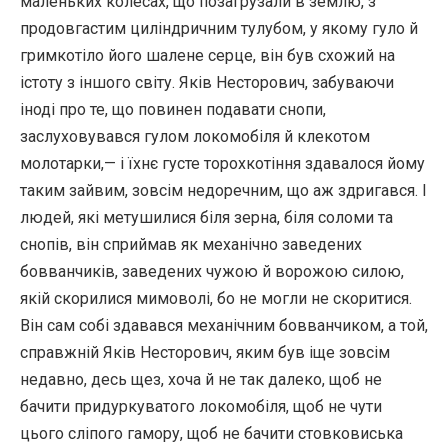
маленьких колесах, що позагрузали в землю, з
продовгастим циліндричним тулубом, у якому гуло й
гримкотіло його шалене серце, він був схожий на
істоту з іншого світу. Яків Несторович, забуваючи
іноді про те, що повинен подавати снопи,
заслуховувався гулом локомобіля й клекотом
молотарки,— і їхнє густе торохкотіння здавалося йому
таким зайвим, зовсім недоречним, що аж здригався. І
людей, які метушилися біля зерна, біля соломи та
снопів, він сприймав як механічно заведених
бовванчиків, заведених чужою й ворожою силою,
якій скорилися мимоволі, бо не могли не скоритися.
Він сам собі здавався механічним бовванчиком, а той,
справжній Яків Несторович, яким був іще зовсім
недавно, десь щез, хоча й не так далеко, щоб не
бачити придуркуватого локомобіля, щоб не чути
цього сліпого гамору, щоб не бачити стовковиська