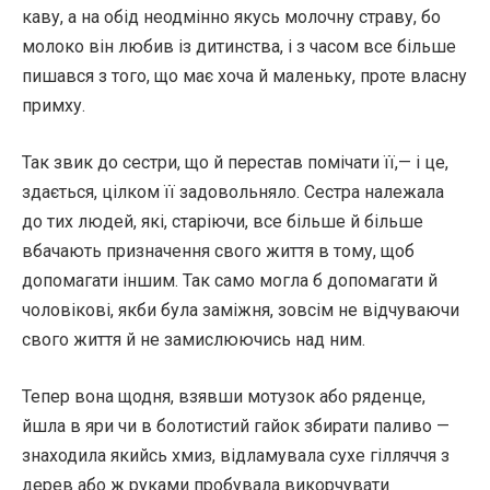
каву, а на обід неодмінно якусь молочну страву, бо
молоко він любив із дитинства, і з часом все більше
пишався з того, що має хоча й маленьку, проте власну
примху.
Так звик до сестри, що й перестав помічати її,— і це,
здається, цілком її задовольняло. Сестра належала
до тих людей, які, старіючи, все більше й більше
вбачають призначення свого життя в тому, щоб
допомагати іншим. Так само могла б допомагати й
чоловікові, якби була заміжня, зовсім не відчуваючи
свого життя й не замислюючись над ним.
Тепер вона щодня, взявши мотузок або ряденце,
йшла в яри чи в болотистий гайок збирати паливо —
знаходила якийсь хмиз, відламувала сухе гілляччя з
дерев або ж руками пробувала викорчувати