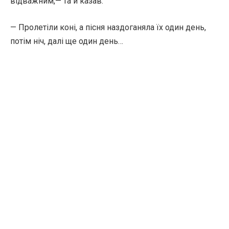
відважним,— та й казав:
— Пролетіли коні, а пісня наздоганяла їх один день,
потім ніч, далі ще один день…