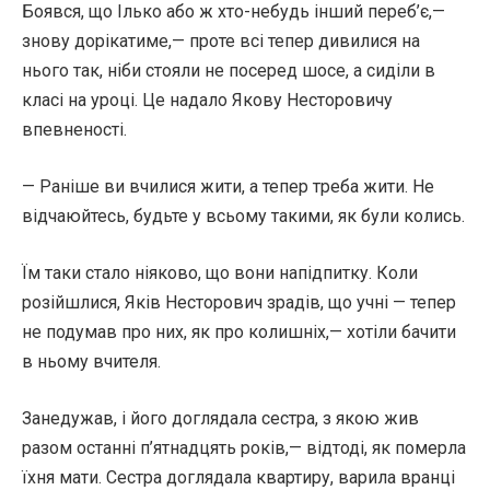
Боявся, що Ілько або ж хто-небудь інший переб’є,—
знову дорікатиме,— проте всі тепер дивилися на
нього так, ніби стояли не посеред шосе, а сиділи в
класі на уроці. Це надало Якову Несторовичу
впевненості.
— Раніше ви вчилися жити, а тепер треба жити. Не
відчаюйтесь, будьте у всьому такими, як були колись.
Їм таки стало ніяково, що вони напідпитку. Коли
розійшлися, Яків Несторович зрадів, що учні — тепер
не подумав про них, як про колишніх,— хотіли бачити
в ньому вчителя.
Занедужав, і його доглядала сестра, з якою жив
разом останні п’ятнадцять років,— відтоді, як померла
їхня мати. Сестра доглядала квартиру, варила вранці