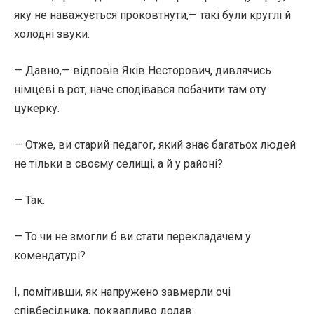
яку не наважується проковтнути,— такі були круглі й
холодні звуки.
— Давно,— відповів Яків Несторович, дивлячись
німцеві в рот, наче сподівався побачити там оту
цукерку.
— Отже, ви старий педагог, який знає багатьох людей
не тільки в своєму селищі, а й у районі?
— Так.
— То чи не змогли б ви стати перекладачем у
комендатурі?
І, помітивши, як напружено завмерли очі
співбесідника, поквапливо додав: