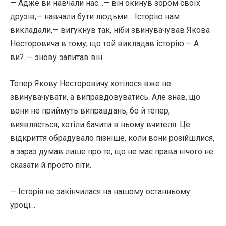
— Адже ви навчали нас…— він окинув зором своїх
друзів,— навчали бути людьми… Історію нам
викладали,— вигукнув так, ніби звинувачував Якова
Несторовича в тому, що той викладав історію.— А
ви?..— знову запитав він.
Тепер Якову Несторовичу хотілося вже не
звинувачувати, а виправдовуватись. Але знав, що
вони не приймуть виправдань, бо й тепер,
виявляється, хотіли бачити в ньому вчителя. Це
відкриття обрадувало пізніше, коли вони розійшлися,
а зараз думав лише про те, що не має права нічого не
сказати й просто піти.
— Історія не закінчилася на нашому останньому
уроці…