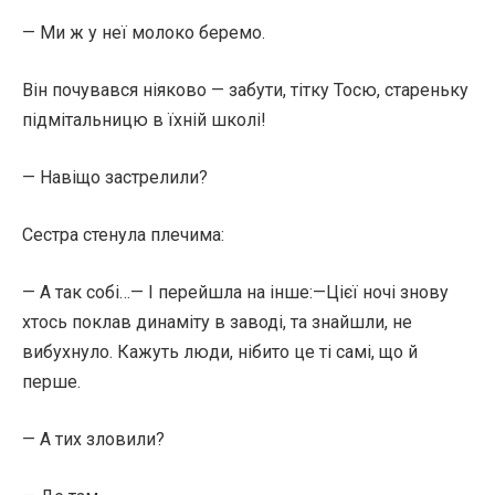
— Ми ж у неї молоко беремо.
Він почувався ніяково — забути, тітку Тосю, стареньку
підмітальницю в їхній школі!
— Навіщо застрелили?
Сестра стенула плечима:
— А так собі…— І перейшла на інше:—Цієї ночі знову
хтось поклав динаміту в заводі, та знайшли, не
вибухнуло. Кажуть люди, нібито це ті самі, що й
перше.
— А тих зловили?