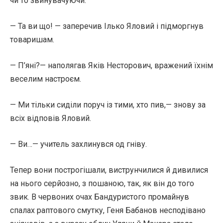
чи то звинувачуючи.
— Та ви що! — заперечив Ілько Яловий і підморгнув
товаришам.
— П’яні?— наполягав Яків Несторович, вражений їхнім
веселим настроєм.
— Ми тільки сиділи поруч із тими, хто пив,— знову за
всіх відповів Яловий.
— Ви…— учитель захлинувся од гніву.
Тепер вони построгішали, виструнчилися й дивилися
на нього серйозно, з пошаною, так, як він до того
звик. В червоних очах Бандуристого промайнув
спалах раптового смутку, Геня Бабанов несподівано