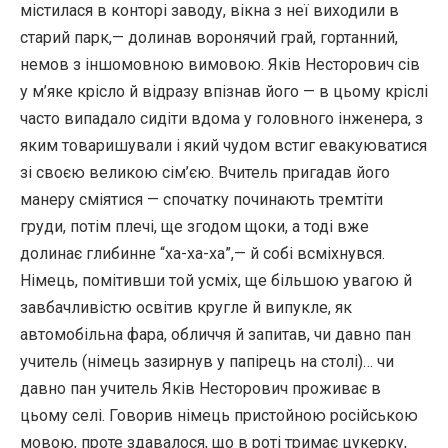
містилася в конторі заводу, вікна з неї виходили в
старий парк,— долинав воронячий грай, гортанний,
немов з іншомовною вимовою. Яків Несторович сів
у м’яке крісло й відразу впізнав його — в цьому кріслі
часто випадало сидіти вдома у головного інженера, з
яким товаришували і який чудом встиг евакуюватися
зі своєю великою сім’єю. Вчитель пригадав його
манеру сміятися — спочатку починають тремтіти
груди, потім плечі, ще згодом щоки, а тоді вже
долинає глибинне “ха-ха-ха”,— й собі всміхнувся.
Німець, помітивши той усміх, ще більшою увагою й
завбачливістю освітив кругле й випукле, як
автомобільна фара, обличчя й запитав, чи давно пан
учитель (німець зазирнув у папірець на столі)… чи
давно пан учитель Яків Несторович проживає в
цьому селі. Говорив німець пристойною російською
мовою, проте здавалося, що в роті тримає цукерку,