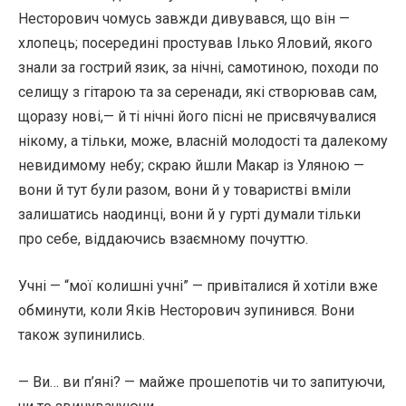
Несторович чомусь завжди дивувався, що він —
хлопець; посередині простував Ілько Яловий, якого
знали за гострий язик, за нічні, самотиною, походи по
селищу з гітарою та за серенади, які створював сам,
щоразу нові,— й ті нічні його пісні не присвячувалися
нікому, а тільки, може, власній молодості та далекому
невидимому небу; скраю йшли Макар із Уляною —
вони й тут були разом, вони й у товаристві вміли
залишатись наодинці, вони й у гурті думали тільки
про себе, віддаючись взаємному почуттю.
Учні — “мої колишні учні” — привіталися й хотіли вже
обминути, коли Яків Несторович зупинився. Вони
також зупинились.
— Ви… ви п’яні? — майже прошепотів чи то запитуючи,