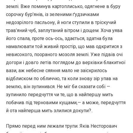
землі. Вже поминув картоплисько, одягнене в буру
сорочку бур’янів, із зеленими ґудзичками
недозрілого пасльону, й ноги ступили в тріскучий
трав’яний чуб, заплутаний вітром і дощем. Хоча уява
його спала, проте ось-ось, здається, здатна була
намалювати той живий простір, що мав одкритися з
невисокого, поораного мозоля землі. Уже підвів очі
догори і довго летів поглядом до верхівки блакитної
вази, аж небесне сяяння мало не заіскрилось
відблиском по обличчю, та коли знову зір упав на
землю, він зупинився. Не міг би сказати собі —
зупинило передчуття чи те, що в найпершу мить
побачив під терновими кущами,— а може, передчуття
й ота найперша мить злилися докупи?..
Прямо перед ним лежали трупи. Яків Несторович