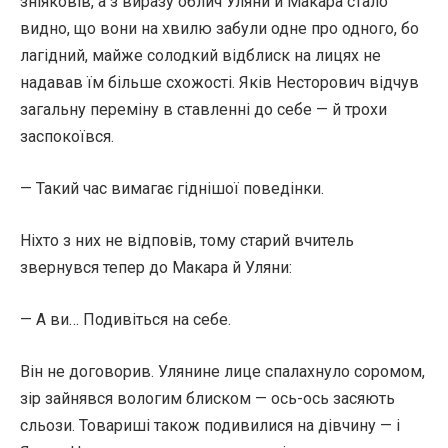
зніяковів, а з виразу облич Уляни й Макара стало
видно, що вони на хвилю забули одне про одного, бо
лагідний, майже солодкий відблиск на лицях не
надавав їм більше схожості. Яків Несторович відчув
загальну переміну в ставленні до себе — й трохи
заспокоївся.
— Такий час вимагає гіднішої поведінки.
Ніхто з них не відповів, тому старий вчитель
звернувся тепер до Макара й Уляни:
— А ви… Подивіться на себе.
Він не договорив. Улянине лице спалахнуло соромом,
зір зайнявся вологим блиском — ось-ось засяють
сльози. Товариші також подивилися на дівчину — і