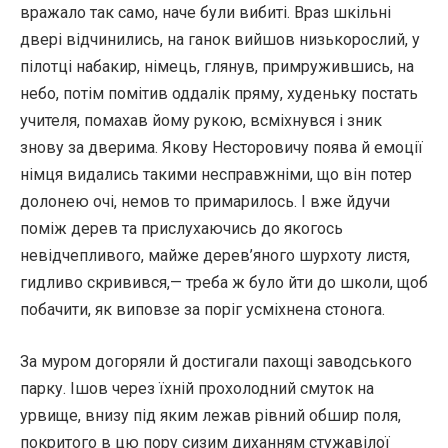
вражало так само, наче були вибиті. Враз шкільні
двері відчинились, на ганок вийшов низькорослий, у
пілотці набакир, німець, глянув, примружившись, на
небо, потім помітив оддалік пряму, худеньку постать
учителя, помахав йому рукою, всміхнувся і зник
знову за дверима. Якову Несторовичу поява й емоції
німця видались такими несправжніми, що він потер
долонею очі, немов то примарилось. І вже йдучи
поміж дерев та прислухаючись до якогось
невідчепливого, майже дерев’яного шурхоту листя,
гидливо скривився,— треба ж було йти до школи, щоб
побачити, як виповзе за поріг усміхнена стонога.
За муром догоряли й достигали пахощі заводського
парку. Ішов через їхній прохолодний смуток на
урвище, внизу під яким лежав рівний обшир поля,
покритого в цю пору сизим диханням стужавілої