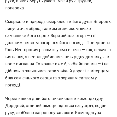
рухи, в яких беруть участь м’язи рук, грудей,
поперека.
Смеркало в природі, смеркало і в його душі. Вітерець,
линучи з-за обрію, вогким живчиком лизав
самісіньке його серце. Зоря зійшла вгорі — і її
далеким світлом загорівся його погляд… Повертався
Яків Несторович разом із усіма в село — так, неначе з
вигнання, з неволі добивався не в рідну домівку, а в
нове вигнання. То краще вже б, якби йшов він — і не
дійшов, а залишився отак у вічній дорозі, з вітерцем
біля самісінького серця та з зоряним світлом у
погляді.
Через кілька днів його викликали в комендатуру.
Дорідний, ставний німець підвівся назустріч, подав
руку, люб’язно запропонував сісти. Комендатура