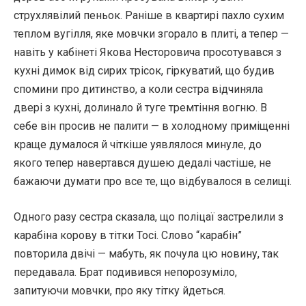
струхлявілий пеньок. Раніше в квартирі пахло сухим
теплом вугілля, яке мовчки згорало в плиті, а тепер —
навіть у кабінеті Якова Несторовича просотувався з
кухні димок від сирих трісок, гіркуватий, що будив
спомини про дитинство, а коли сестра відчиняла
двері з кухні, долинало й туге тремтіння вогню. В
себе він просив не палити — в холодному приміщенні
краще думалося й чіткіше уявлялося минуле, до
якого тепер навертався душею дедалі частіше, не
бажаючи думати про все те, що відбувалося в селищі.
Одного разу сестра сказала, що поліцаї застрелили з
карабіна корову в тітки Тосі. Слово “карабін”
повторила двічі — мабуть, як почула цю новину, так
передавала. Брат подивився непорозуміло,
запитуючи мовчки, про яку тітку йдеться.