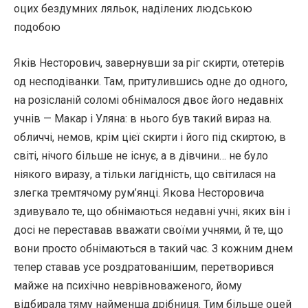
оцих бездумних ляльок, наділених людською
подобою
Яків Несторович, завернувши за ріг скирти, отетерів
од несподіванки. Там, притулившись одне до одного,
на розісланій соломі обнімалося двоє його недавніх
учнів — Макар і Уляна: в нього був такий вираз на.
обличчі, немов, крім цієї скирти і його під скиртою, в
світі, нічого більше не існує, а в дівчини… не було
ніякого виразу, а тільки лагідність, що світилася на
злегка тремтячому рум’янці. Якова Несторовича
здивувало те, що обнімаються недавні учні, яких він і
досі не переставав вважати своїми учнями, й те, що
вони просто обнімаються в такий час. З кожним днем
тепер ставав усе роздратованішим, перетворився
майже на психічно неврівноваженого, йому
відбирала тяму найменша дрібниця. Тим більше оцей