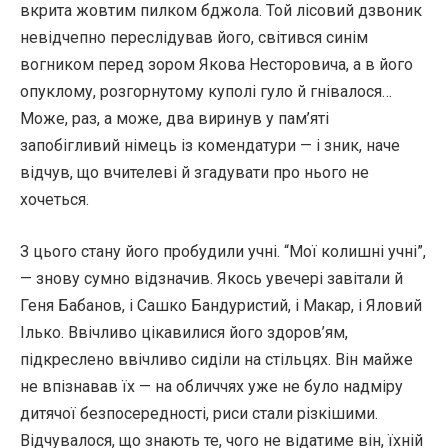
вкрита жовтим пилком бджола. Той лісовий дзвоник
невідчепно переслідував його, світився синім
вогником перед зором Якова Несторовича, а в його
опуклому, розгорнутому куполі гуло й гнівалося…
Може, раз, а може, два виринув у пам’яті
запобігливий німець із комендатури — і зник, наче
відчув, що вчителеві й згадувати про нього не
хочеться.
З цього стану його пробудили учні. “Мої колишні учні”,
— знову сумно відзначив. Якось увечері завітали й
Геня Бабанов, і Сашко Бандуристий, і Макар, і Яловий
Ілько. Ввічливо цікавилися його здоров’ям,
підкреслено ввічливо сиділи на стільцях. Він майже
не впізнавав їх — на обличчях уже не було надміру
дитячої безпосередності, риси стали різкішими.
Відчувалося, що знають те, чого не відатиме він, їхній