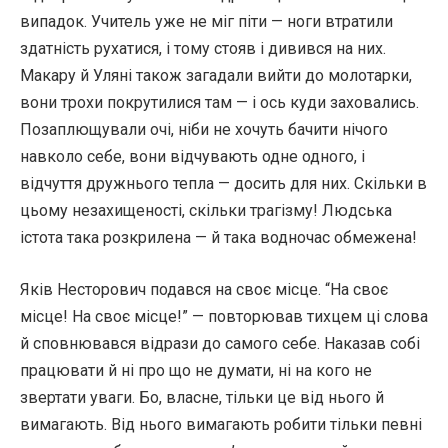
випадок. Учитель уже не міг піти — ноги втратили
здатність рухатися, і тому стояв і дивився на них.
Макару й Уляні також загадали вийти до молотарки,
вони трохи покрутилися там — і ось куди заховались.
Позаплющували очі, ніби не хочуть бачити нічого
навколо себе, вони відчувають одне одного, і
відчуття дружнього тепла — досить для них. Скільки в
цьому незахищеності, скільки трагізму! Людська
істота така розкрилена — й така водночас обмежена!
Яків Несторович подався на своє місце. “На своє
місце! На своє місце!” — повторював тихцем ці слова
й сповнювався відрази до самого себе. Наказав собі
працювати й ні про що не думати, ні на кого не
звертати уваги. Бо, власне, тільки це від нього й
вимагають. Від нього вимагають робити тільки певні