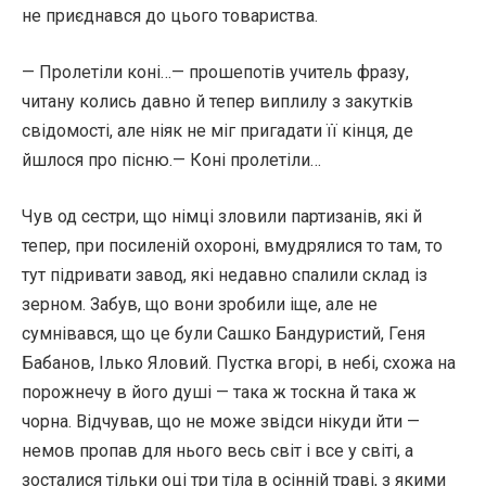
не приєднався до цього товариства.
— Пролетіли коні…— прошепотів учитель фразу,
читану колись давно й тепер виплилу з закутків
свідомості, але ніяк не міг пригадати її кінця, де
йшлося про пісню.— Коні пролетіли…
Чув од сестри, що німці зловили партизанів, які й
тепер, при посиленій охороні, вмудрялися то там, то
тут підривати завод, які недавно спалили склад із
зерном. Забув, що вони зробили іще, але не
сумнівався, що це були Сашко Бандуристий, Геня
Бабанов, Ілько Яловий. Пустка вгорі, в небі, схожа на
порожнечу в його душі — така ж тоскна й така ж
чорна. Відчував, що не може звідси нікуди йти —
немов пропав для нього весь світ і все у світі, а
зосталися тільки оці три тіла в осінній траві, з якими