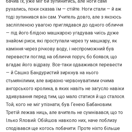
бачив їх, уже міг би зупинитись, але ноги самі
рухались, поки сказав їм — стійте. Ноги стали — й аж
тоді зупинився він сам. Учитель довго, але з якоюсь
засліпленою увагою приглядався до одного обличчя
— під його блідою машкарою угадував чиїсь дуже
знайомі риси, які проступали через ту машкару, як
каміння через річкову воду, і неспроможний був
перевести погляд на обличчя поруч, бо боявся, що
вгадає його відразу. Все-таки одважився перевести
— й Сашко Бандуристий зиркнув на нього
стьмянілими, але виразно червонуватими очима
ангорського кролика, в яких навіть не загусло навіки
здивування перед тим, що мало статися й що сталося.
Той, кого не міг упізнати, був Генею Бабановим.
Третій лежав ниць, але вчитель не сумнівався, що то
Ілько Яловий. Обійшов навколо них, наче поблизу
сподівався ще когось побачити. Проте ніхто більше