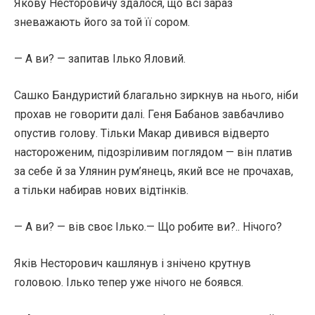
Якову Несторовичу здалося, що всі зараз
зневажають його за той її сором.
— А ви? — запитав Ілько Яловий.
Сашко Бандуристий благально зиркнув на нього, ніби
прохав не говорити далі. Геня Бабанов завбачливо
опустив голову. Тільки Макар дивився відверто
настороженим, підозріливим поглядом — він платив
за себе й за Улянин рум’янець, який все не прочахав,
а тільки набирав нових відтінків.
— А ви? — вів своє Ілько.— Що робите ви?.. Нічого?
Яків Несторович кашлянув і знічено крутнув
головою. Ілько тепер уже нічого не боявся.