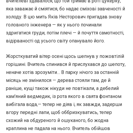
вчителеві здавалося, що той тримає в роті цукерку,
яка заважає й сміятися, бо надає сміхові завченості й
холоду. В цю мить Яків Несторович пригадав знову
головного інженера — як у нього починали
здригатися груди, потім плечі — й почуття самотності,
відірваності од усього світу опанувало його.
Жорсткуватий вітер осені щось шепнув у пожовтілій
горішині. Вчитель спинився й прислухався до шепоту,
неначе хотів зрозуміти… В парку нічого за останній
місяць не змінилося — дерева стояли там, де й
раніше, кущі також нікуди не повтікали, а дебелий
кам’яний ведмедик, із рота якого в свята фонтаном
вибігала вода,— тепер не діяв і, як завжди, задерши
вгору передні лапи, щоб оббризкуватись, тепер
схожий на обдуреного й ошуканого, бо жодна
краплина не падала на нього. Вчитель обійшов