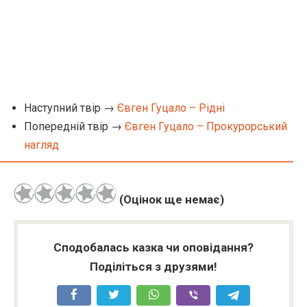
Наступний твір →
Євген Гуцало – Рідні
Попередній твір →
Євген Гуцало – Прокурорський
нагляд
(Оцінок ще немає)
Сподобалась казка чи оповідання?
Поділіться з друзями!