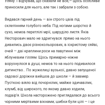
Уляну. І відчував, що сказали не все,— щось особливе
приносили для нього, але так і забрали з собою.
Видався гарний день — він строго цвів під
склепінням голубого неба. Під ногами шорстко й
сухо, немов перетлілі мрії, шаруділо листя. Яків
Несторович мало не здригнувся: прямо на нього
дивились двоє різнокольорових, в іскристому сяйві,
очей — дві краплини роси на павутинні між
яблуневим гіллям. Щось примарно-ніжне
ворухнулося в душі, немов то на нього подивилося
дитинство… По жужелиці вузької, давно запущеної
садової доріжки вийшов до школи — й завмер.
Пусткою віяло від почорнілих, майже здичавілих,
клумб, від широкого, по якому давно ходили,
подвір’я. Школа насторожено приглядалася до всього
чорними мертвими вікнами; шибки були цілі — і це