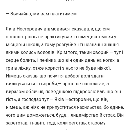
— Звичайно, ми вам платитимем.
Яків Несторович відмовився, сказавши, що сім
останніх років не практикував із німецької мови у
місцевій школі, а тому розгубив і ті незначні знання,
якими колись володів. Крім того, такий хворий — тут і
серце болить, і печінка, що він один день на ногах, а
три в ліжку, отже користі з нього не буде ніякої.
Німець сказав, що почуття доброї волі здатні
вилікувати всі хвороби,— проте не наполягав, а
виразом обличчя, поведінкою підкреслював, що він
гість, а господар тут — Яків Несторович, що він,
німець, аж ніяк не припуститься насильства, бо єдине,
чого цим доможеться, буде… лицемірство й страх. Він
зареготав, і навіть тоді, коли реготав, старому