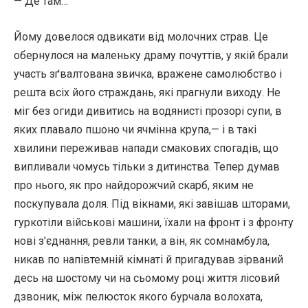
— Де там…
Йому довелося одвикати від молочних страв. Це
обернулося на маленьку драму почуттів, у якій брали
участь зґвалтована звичка, вражене самолюбство і
решта всіх його страждань, які прагнули виходу. Не
міг без огиди дивитись на водянисті прозорі супи, в
яких плавало пшоно чи ячмінна крупа,— і в такі
хвилини переживав напади смакових спогадів, що
випливали чомусь тільки з дитинства. Тепер думав
про нього, як про найдорожчий скарб, яким не
поскупувала доля. Під вікнами, які завішав шторами,
гуркотіли військові машини, їхали на фронт і з фронту
нові з’єднання, ревли танки, а він, як сомнамбула,
никав по напівтемній кімнаті й пригадував зірваний
десь на шостому чи на сьомому році життя лісовий
дзвоник, між пелюсток якого бурчала волохата,