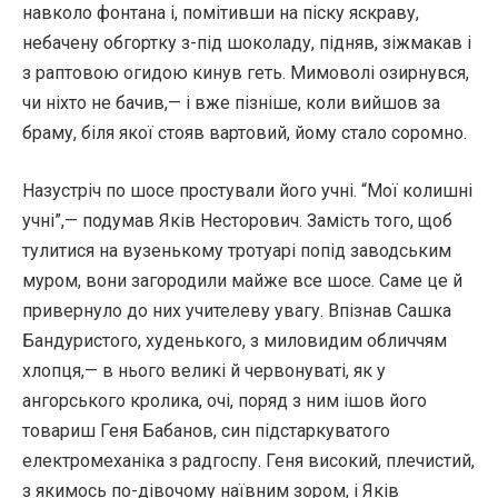
навколо фонтана і, помітивши на піску яскраву,
небачену обгортку з-під шоколаду, підняв, зіжмакав і
з раптовою огидою кинув геть. Мимоволі озирнувся,
чи ніхто не бачив,— і вже пізніше, коли вийшов за
браму, біля якої стояв вартовий, йому стало соромно.
Назустріч по шосе простували його учні. “Мої колишні
учні”,— подумав Яків Несторович. Замість того, щоб
тулитися на вузенькому тротуарі попід заводським
муром, вони загородили майже все шосе. Саме це й
привернуло до них учителеву увагу. Впізнав Сашка
Бандуристого, худенького, з миловидим обличчям
хлопця,— в нього великі й червонуваті, як у
ангорського кролика, очі, поряд з ним ішов його
товариш Геня Бабанов, син підстаркуватого
електромеханіка з радгоспу. Геня високий, плечистий,
з якимось по-дівочому наївним зором, і Яків