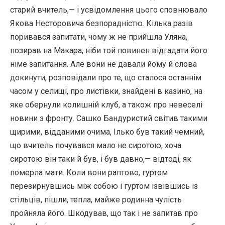
старий вчитель,— і усвідомлення цього сповнювало
Якова Несторовича безпорадністю. Кілька разів
поривався запитати, чому ж не прийшла Уляна,
позирав на Макара, ніби той повинен відгадати його
німе запитання. Але вони не давали йому й слова
докинути, розповідали про те, що сталося останнім
часом у селищі, про листівки, знайдені в казино, на
яке обернули колишній клуб, а також про невеселі
новини з фронту. Сашко Бандуристий світив такими
щирими, відданими очима, Ілько був такий чемний,
що вчитель почувався мало не сиротою, хоча
сиротою він таки й був, і був давно,— відтоді, як
померла мати. Коли вони раптово, гуртом
перезирнувшись між собою і гуртом ізвівшись із
стільців, пішли, тепла, майже родинна чулість
пройняла його. Шкодував, що так і не запитав про