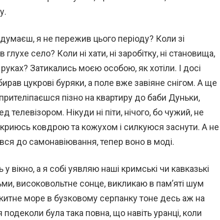
у.
 думаєш, я не пережив цього періоду? Коли зі
лухе село? Коли ні хати, ні заробітку, ні становища,
руках? Затикались моєю особою, як хотіли. І досі
бирав цукрові буряки, а поле вже завіяне снігом. А ще
 прителіпаєшся пізно на квартиру до баби Дуньки,
 телевізором. Нікуди ні піти, нічого, бо чужий, не
акриюсь ковдрою та кожухом і силкуюся заснути. А не
ався до самонавіювання, тепер воно в моді.
ь у вікно, а я собі уявляю наші кримські чи кавказькі
альми, високовольтне сонце, викликаю в пам’яті шум
лакитне море в бузковому серпанку тоне десь аж на
ія подеколи була така повна, що навіть уранці, коли