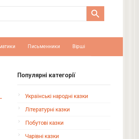
матики
Письменники
Вірші
Популярні категорії
Українські народні казки
Літературні казки
Побутові казки
Чарівні казки