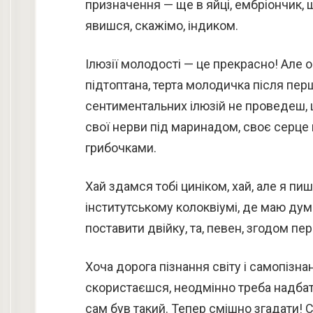
призначення — ще в яйці, ембріончик,
явишся, скажімо, індиком.
Ілюзії молодості — це прекрасно! Але о
підтоптана, терта молодичка після перш
сентиментальних ілюзій не проведеш, 
свої нерви під маринадом, своє серце 
грибочками.
Хай здамся тобі циніком, хай, але я пи
інститутському колоквіумі, де маю дум
поставити двійку, та, певен, згодом пер
Хоча дорога пізнання світу і самопізн
скористаєшся, неодмінно треба надбати 
сам був такий. Тепер смішно згадати! С