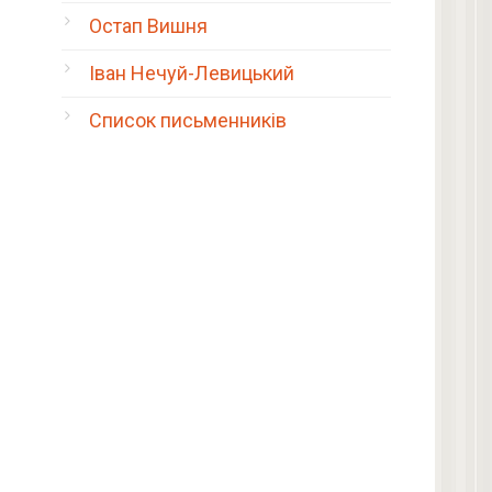
Остап Вишня
Іван Нечуй-Левицький
Список письменників