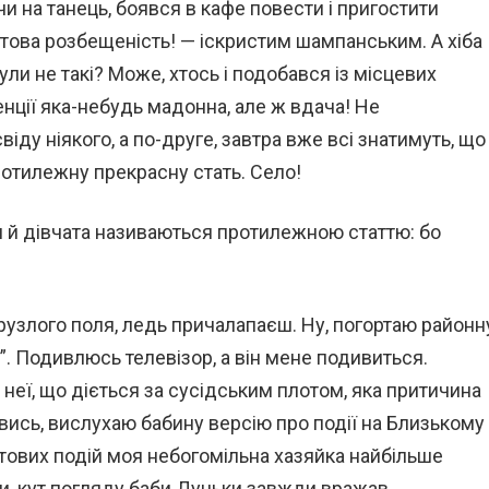
 чи на танець, боявся в кафе повести і пригостити
утова розбещеність! — іскристим шампанським. А хіба
ули не такі? Може, хтось і подобався із місцевих
енції яка-небудь мадонна, але ж вдача! Не
віду ніякого, а по-друге, завтра вже всі знатимуть, що
ротилежну прекрасну стать. Село!
и й дівчата називаються протилежною статтю: бо
рузлого поля, ледь причалапаєш. Ну, погортаю районн
”. Подивлюсь телевізор, а він мене подивиться.
неї, що діється за сусідським плотом, яка притичина
ивись, вислухаю бабину версію про події на Близькому
вітових подій моя небогомільна хазяйка найбільше
ти, кут погляду баби Дуньки завжди вражав