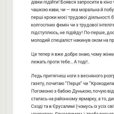
дівки підійти! Боявся запросити в кіно
чашкою кави, чи — яка моральна й поб
перші кроки моєї трудової діяльності б
колгоспних фемін чи з трудової інтеліг
підступлюсь, не підійду! По-перше, дос
молодий спеціаліст накинув оком на п
Це тепер я вже добре знаю, чому жінк
лежать проти тебе… А тоді!..
Ледь притягнеш ноги з весняного розг
газету, почитаю “Перця” чи “Крокодила
Погомоню з бабою Дунькою, почую від 
сталась на районному ярмарку, а то, д
Сході та в Єрусалимі (чомусь із усіх с
цікавилась Єрусалимом, і, треба визна