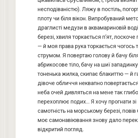
несподіваністю). Ляжу в постіль, погорт
плоту чи біля вікон. Випробуваний мет
драглисті медузи в аквамариновій воді, 
березі, хвиля торкається п’ят, лоскоче
— й моя права рука торкається чогось 
струмом. Я повертаю голову й бачу біл
абрикосове тіло, бачу на шиї западинку
тоненька жилка, скипає блакиттю — й г
дівоче обличчя неквапно повертається
неба очей дивляться на мене так глибок
перехоплює подих… Я хочу прогнати зі с
самотність на морському березі, повів 
моє самонавіювання знову дало перекос, 
відкритий погляд.