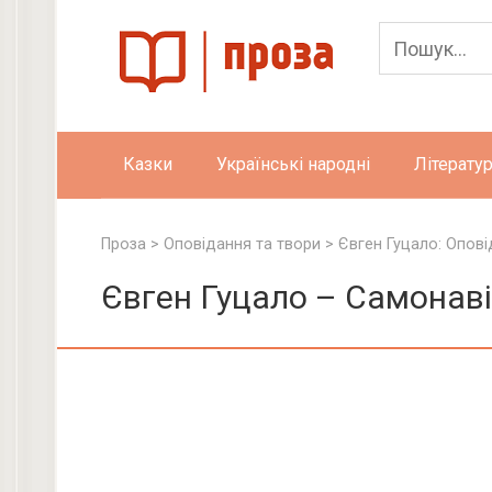
Skip
to
content
Казки
Українські народні
Літератур
Проза
>
Оповідання та твори
>
Євген Гуцало: Опові
Євген Гуцало – Самонав