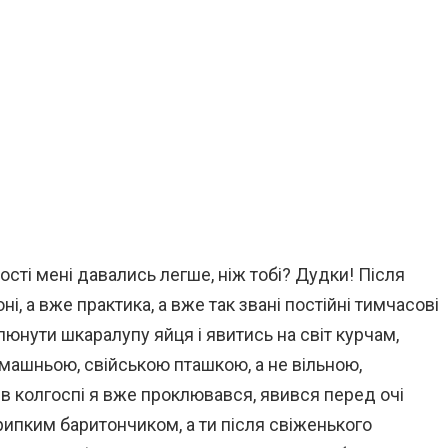
ості мені давались легше, ніж тобі? Дудки! Після
ні, а вже практика, а вже так звані постійні тимчасові
юнути шкаралупу яйця і явитись на світ курчам,
омашньою, свійською пташкою, а не вільною,
и в колгоспі я вже проклювався, явився перед очі
рипким баритончиком, а ти після свіженького