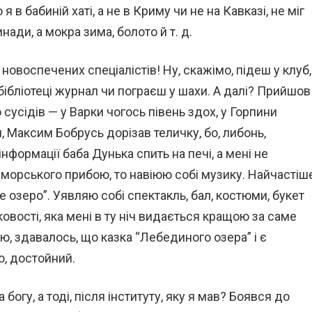
 в бабиній хаті, а не в Криму чи не на Кавказі, не міг
нади, а мокра зима, болото й т. д.
овоспечених спеціалістів! Ну, скажімо, підеш у клуб,
бібліотеці журнал чи пограєш у шахи. А далі? Прийшов
 сусідів — у Варки чогось півень здох, у Горпини
, Максим Бобрусь дорізав теличку, бо, либонь,
формації баба Дунька спить на печі, а мені не
морського прибою, то навіюю собі музику. Найчастіш
 озеро”. Уявляю собі спектакль, бал, костюми, букет
овості, яка мені в ту ніч видається кращою за саме
, здавалось, що казка “Лебединого озера” і є
о, достойний.
богу, а тоді, після інституту, яку я мав? Боявся до