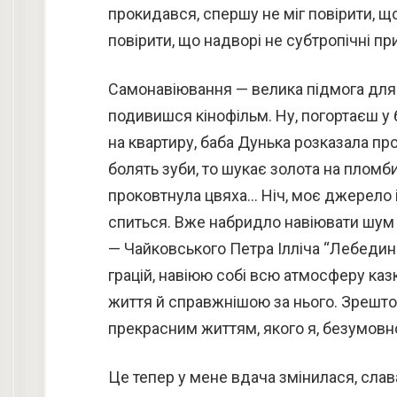
прокидався, спершу не міг повірити, що я
повірити, що надворі не субтропічні при
Самонавіювання — велика підмога для н
подивишся кінофільм. Ну, погортаєш у 
на квартиру, баба Дунька розказала про
болять зуби, то шукає золота на пломби
проковтнула цвяха… Ніч, моє джерело ін
спиться. Вже набридло навіювати шум 
— Чайковського Петра Ілліча “Лебедине
грацій, навіюю собі всю атмосферу казк
життя й справжнішою за нього. Зрештою
прекрасним життям, якого я, безумовн
Це тепер у мене вдача змінилася, слава 