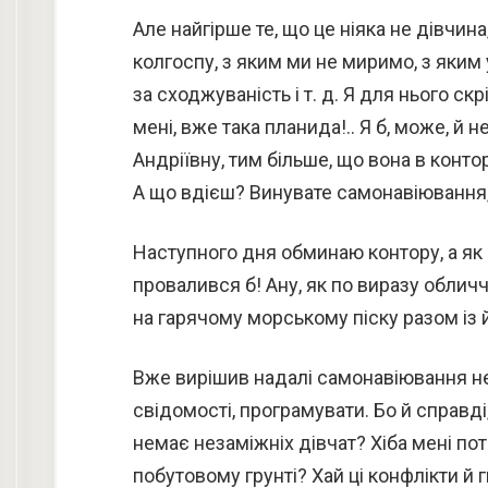
Але найгірше те, що це ніяка не дівчин
колгоспу, з яким ми не миримо, з яким у
за сходжуваність і т. д. Я для нього с
мені, вже така планида!.. Я б, може, й 
Андріївну, тим більше, що вона в конто
А що вдієш? Винувате самонавіювання
Наступного дня обминаю контору, а як
провалився б! Ану, як по виразу облич
на гарячому морському піску разом із 
Вже вирішив надалі самонавіювання не 
свідомості, програмувати. Бо й справді
немає незаміжніх дівчат? Хіба мені по
побутовому грунті? Хай ці конфлікти й 