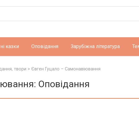
ні казки
Оповідання
Зарубіжна література
Те
дання, твори
>
Євген Гуцало – Самонавіювання
іювання: Оповідання