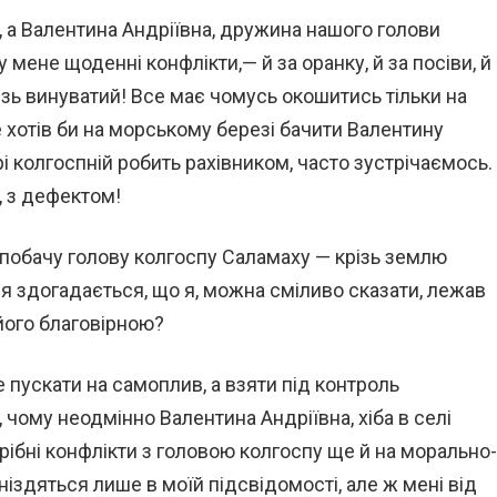
а, а Валентина Андріївна, дружина нашого голови
 мене щоденні конфлікти,— й за оранку, й за посіви, й
крізь винуватий! Все має чомусь окошитись тільки на
не хотів би на морському березі бачити Валентину
рі колгоспній робить рахівником, часто зустрічаємось.
, з дефектом!
 побачу голову колгоспу Саламаху — крізь землю
чя здогадається, що я, можна сміливо сказати, лежав
його благовірною?
пускати на самоплив, а взяти під контроль
, чому неодмінно Валентина Андріївна, хіба в селі
трібні конфлікти з головою колгоспу ще й на морально-
гніздяться лише в моїй підсвідомості, але ж мені від