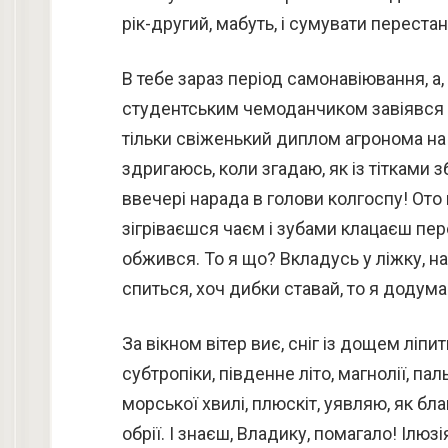
рік-другий, мабуть, і сумувати перестан
В тебе зараз період самонавіювання, а,
студентським чемоданчиком завіявся в г
тільки свіженький диплом агронома на 
здригаюсь, коли згадаю, як із тітками з
ввечері нарада в голови колгоспу! Ото
зігріваєшся чаєм і зубами клацаєш перед
обжився. То я що? Вкладусь у ліжку, н
спиться, хоч дибки ставай, то я додум
За вікном вітер виє, сніг із дощем ліпит
субтропіки, південне літо, магнолії, п
морської хвилі, плюскіт, уявляю, як б
обрії. І знаєш, Владику, помагало! Ілюз