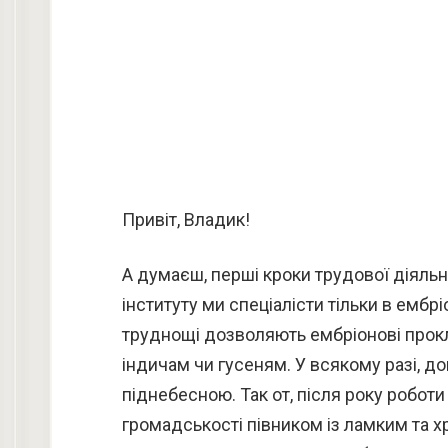
Привіт, Владик!
А думаєш, перші кроки трудової діяльн
інституту ми спеціалісти тільки в ембріо
труднощі дозволяють ембріонові прокл
індичам чи гусеням. У всякому разі, д
піднебесною. Так от, після року робот
громадськості півником із ламким та х