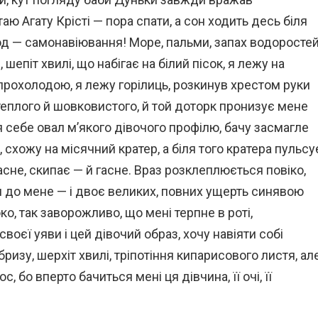
аю Агату Крісті — пора спати, а сон ходить десь біля
од — самонавіювання! Море, пальми, запах водоростей
шепіт хвилі, що набігає на білий пісок, я лежу на
 прохолодою, я лежу горілиць, розкинув хрестом руки
теплого й шовковистого, й той доторк пронизує мене
я себе овал м’якого дівочого профілю, бачу засмагле
, схожу на місячний кратер, а біля того кратера пульсу
асне, скипає — й гасне. Враз розклеплюється повіко,
 до мене — і двоє великих, повних ущерть синявою
о, так заворожливо, що мені терпне в роті,
воєї уяви і цей дівочий образ, хочу навіяти собі
бризу, шерхіт хвилі, тріпотіння кипарисового листя, ал
бо вперто бачиться мені ця дівчина, її очі, її