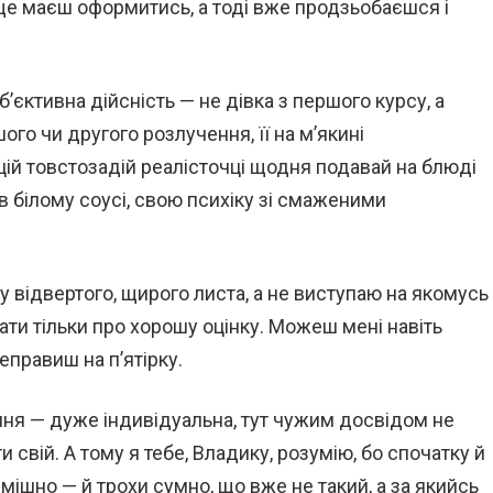
 ще маєш оформитись, а тоді вже продзьобаєшся і
б’єктивна дійсність — не дівка з першого курсу, а
ого чи другого розлучення, її на м’якині
цій товстозадій реалісточці щодня подавай на блюді
в білому соусі, свою психіку зі смаженими
шу відвертого, щирого листа, а не виступаю на якомусь
ати тільки про хорошу оцінку. Можеш мені навіть
еправиш на п’ятірку.
ання — дуже індивідуальна, тут чужим досвідом не
свій. А тому я тебе, Владику, розумію, бо спочатку й
мішно — й трохи сумно, що вже не такий, а за якийсь