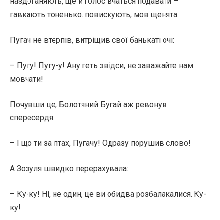
наздоганяють, ще й голос вчаться подавати –
гавкають тоненько, повискують, мов щенята.
Пугач не втерпів, витріщив свої банькаті очі:
– Пугу! Пугу-у! Ану геть звідси, не заважайте нам
мовчати!
Почувши це, Болотяний Бугай аж ревонув
спересердя:
– І що ти за птах, Пугачу! Одразу порушив слово!
А Зозуля швидко перерахувала:
– Ку-ку! Ні, не один, це ви обидва розбалакалися. Ку-
ку!