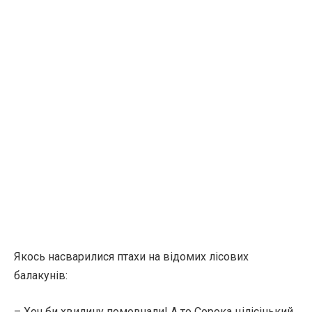
Якось насварилися птахи на відомих лісових
балакунів:
– Хоч би хвилину помовчали! А то Сорока цілісінький