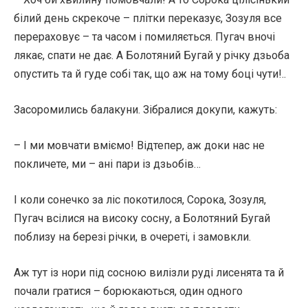
білий день скрекоче – плітки переказує, Зозуля все
перераховує – та часом і помиляється. Пугач вночі
лякає, спати не дає. А Болотяний Бугай у річку дзьоба
опустить та й гуде собі так, що аж на тому боці чути!..
Засоромились балакуни. Зібралися докупи, кажуть:
– І ми мовчати вміємо! Відтепер, аж доки нас не
покличете, ми – ані пари із дзьобів…
І коли сонечко за ліс покотилося, Сорока, Зозуля,
Пугач всілися на високу сосну, а Болотяний Бугай
поблизу на березі річки, в очереті, і замовкли.
Аж тут із нори під сосною вилізли руді лисенята та й
почали гратися – борюкаються, один одного