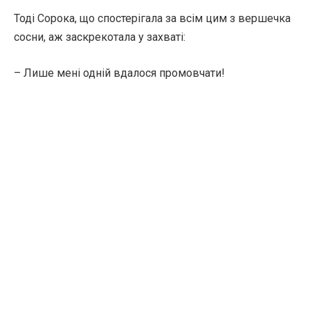
Тоді Сорока, що спостерігала за всім цим з вершечка
сосни, аж заскрекотала у захваті:
– Лише мені одній вдалося промовчати!