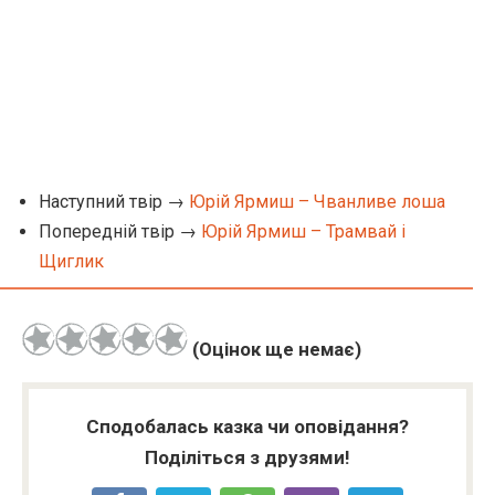
Наступний твір →
Юрій Ярмиш – Чванливе лоша
Попередній твір →
Юрій Ярмиш – Трамвай і
Щиглик
(Оцінок ще немає)
Сподобалась казка чи оповідання?
Поділіться з друзями!