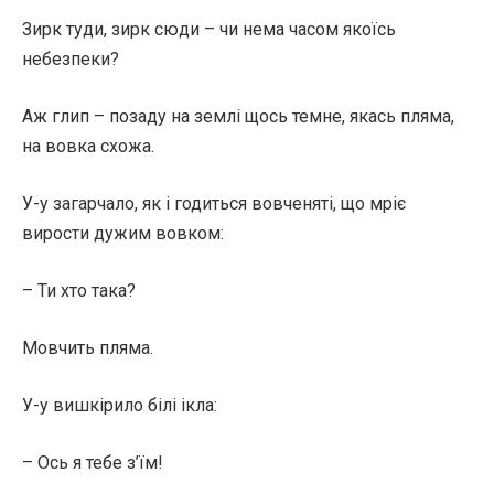
Зирк туди, зирк сюди – чи нема часом якоїсь
небезпеки?
Аж глип – позаду на землі щось темне, якась пляма,
на вовка схожа.
У-у загарчало, як і годиться вовченяті, що мріє
вирости дужим вовком:
– Ти хто така?
Мовчить пляма.
У-у вишкірило білі ікла:
– Ось я тебе з’їм!