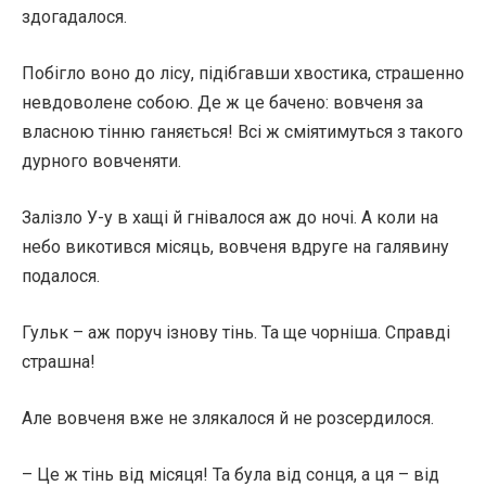
здогадалося.
Побігло воно до лісу, підібгавши хвостика, страшенно
невдоволене собою. Де ж це бачено: вовченя за
власною тінню ганяється! Всі ж сміятимуться з такого
дурного вовченяти.
Залізло У-у в хащі й гнівалося аж до ночі. А коли на
небо викотився місяць, вовченя вдруге на галявину
подалося.
Гульк – аж поруч ізнову тінь. Та ще чорніша. Справді
страшна!
Але вовченя вже не злякалося й не розсердилося.
– Це ж тінь від місяця! Та була від сонця, а ця – від