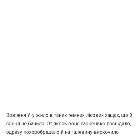
Вовченя У-у жило в таких темних лісових хащах, що й
сонця не бачило. От якось воно гарненько поснідало,
одразу похоробрішало й на галявину вискочило.