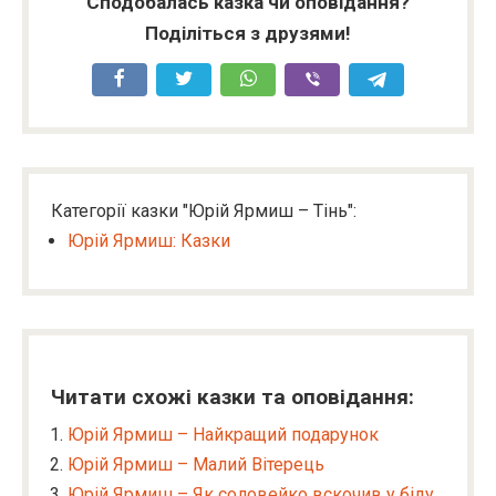
Сподобалась казка чи оповідання?
Поділіться з друзями!
Категорії казки "Юрій Ярмиш – Тінь":
Юрій Ярмиш: Казки
Читати схожі казки та оповідання:
Юрій Ярмиш – Найкращий подарунок
Юрій Ярмиш – Малий Вітерець
Юрій Ярмиш – Як соловейко вскочив у біду