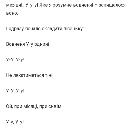
місяця!.. У-у-у! Яке я розумне вовченя! – запишалося
воно.
І одразу почало складати пісеньку:
Вовченя У-у однині –
У-У, У-у!
Не лякатиметься тіні –
У-У, У-у!
Ой, при місяці, при сивім –
У-у, У-у!