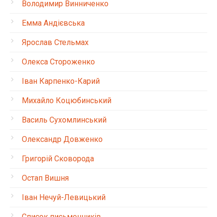
Володимир Винниченко
Емма Андієвська
Ярослав Стельмах
Олекса Стороженко
Іван Карпенко-Карий
Михайло Коцюбинський
Василь Сухомлинський
Олександр Довженко
Григорій Сковорода
Остап Вишня
Іван Нечуй-Левицький
Список письменників