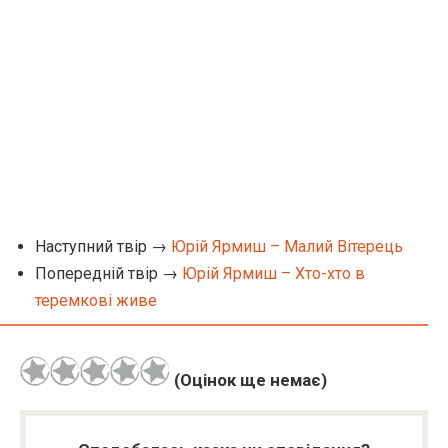
Наступний твір →
Юрій Ярмиш – Малий Вітерець
Попередній твір →
Юрій Ярмиш – Хто-хто в
теремкові живе
(Оцінок ще немає)