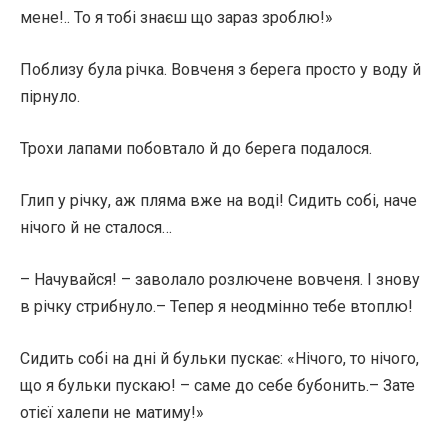
мене!.. То я тобі знаєш що зараз зроблю!»
Поблизу була річка. Вовченя з берега просто у воду й
пірнуло.
Трохи лапами побовтало й до берега подалося.
Глип у річку, аж пляма вже на воді! Сидить собі, наче
нічого й не сталося…
– Начувайся! – заволало розлючене вовченя. І знову
в річку стрибнуло.– Тепер я неодмінно тебе втоплю!
Сидить собі на дні й бульки пускає: «Нічого, то нічого,
що я бульки пускаю! – саме до себе бубонить.– Зате
отієї халепи не матиму!»