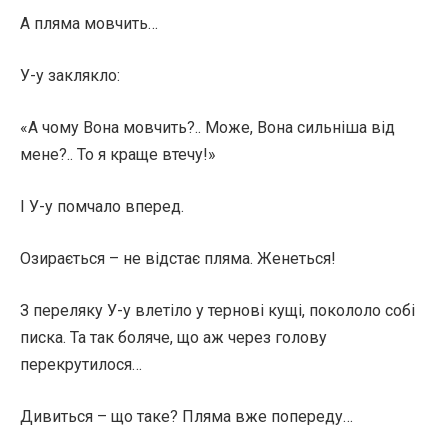
А пляма мовчить…
У-у заклякло:
«А чому Вона мовчить?.. Може, Вона сильніша від
мене?.. То я краще втечу!»
І У-у помчало вперед.
Озирається – не відстає пляма. Женеться!
З переляку У-у влетіло у тернові кущі, покололо собі
писка. Та так боляче, що аж через голову
перекрутилося…
Дивиться – що таке? Пляма вже попереду…