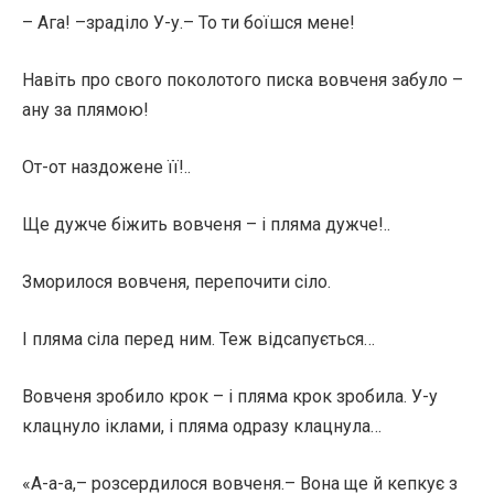
– Ага! –зраділо У-у.– То ти боїшся мене!
Навіть про свого поколотого писка вовченя забуло –
ану за плямою!
От-от наздожене її!..
Ще дужче біжить вовченя – і пляма дужче!..
Зморилося вовченя, перепочити сіло.
І пляма сіла перед ним. Теж відсапується…
Вовченя зробило крок – і пляма крок зробила. У-у
клацнуло іклами, і пляма одразу клацнула…
«А-а-а,– розсердилося вовченя.– Вона ще й кепкує з