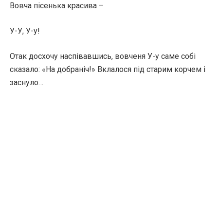
Вовча пісенька красива –
У-У, У-у!
Отак досхочу наспівавшись, вовченя У-у саме собі
сказало: «На добраніч!» Вклалося під старим корчем і
заснуло…