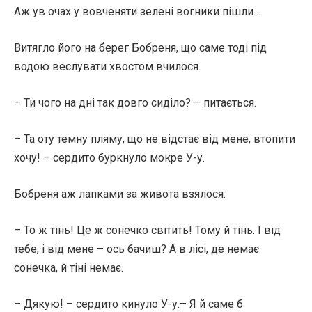
Аж ув очах у вовченяти зелені вогники пішли…
Витягло його на берег Бобреня, що саме тоді під
водою веслувати хвостом вчилося.
– Ти чого на дні так довго сиділо? – питається.
– Та оту темну пляму, що не відстає від мене, втопити
хочу! – сердито буркнуло мокре У-у.
Бобреня аж лапками за живота взялося:
– То ж тінь! Це ж сонечко світить! Тому й тінь. І від
тебе, і від мене – ось бачиш? А в лісі, де немає
сонечка, й тіні немає.
– Дякую! – сердито кинуло У-у.– Я й саме б