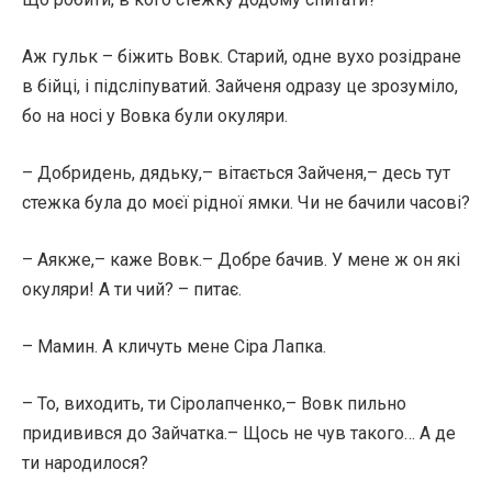
Аж гульк – біжить Вовк. Старий, одне вухо розідране
в бійці, і підсліпуватий. Зайченя одразу це зрозуміло,
бо на носі у Вовка були окуляри.
– Добридень, дядьку,– вітається Зайченя,– десь тут
стежка була до моєї рідної ямки. Чи не бачили часові?
– Аякже,– каже Вовк.– Добре бачив. У мене ж он які
окуляри! А ти чий? – питає.
– Мамин. А кличуть мене Сіра Лапка.
– То, виходить, ти Сіролапченко,– Вовк пильно
придивився до Зайчатка.– Щось не чув такого… А де
ти народилося?