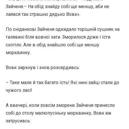
Зайченя.– На обід знайду собі ще меншу, аби не
лаявся так страшно дядько Вовк».
По сніданкові Зайченя одкидало торішній сушняк на
галявині біля вовчої хати. Зморилося дуже і їсти
схотіло. Але в обід знайшло собі ще меншу
морквинку.
Вовк зиркнув і знов розсердивсь:
– Таке мале й так багато їсть! Які нині зайці стали до
чужого ласі!
А ввечері, коли зовсім зморене Зайченя принесло
собі до столу малюпусіньку морквинку, Вовк аж
затрусивсь: