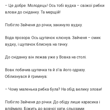
– Це добре. Молодець! Ось тобі вудка – свіжої рибки
влови до сніданку. Та мерщій!
Побігло Зайченя до річки, закинуло вудку.
Вода прозора. Ось щупачок клюнув. Зайченя – смик
вудку, і щупачок блиснув на гачку.
До сніданку він лежав уже у Вовка на столі.
Вовк побачив щупачка та й з’їв його одразу.
Облизнувся й гримнув:
– Чому маленька рибка була? На обід велику злови!
Побігло Зайченя до річки. До обіду лише карасика і
впіймало. Біжить до вовчої хати, сльозами