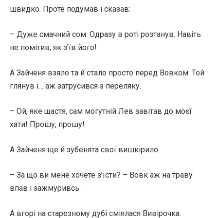
швидко. Проте подумав і сказав:
– Дуже смачний сом. Одразу в роті розтанув. Навіть
не помітив, як з’їв його!
А Зайченя взяло та й стало просто перед Вовком. Той
глянув і… аж затрусився з переляку.
– Ой, яке щастя, сам могутній Лев завітав до моєї
хати! Прошу, прошу!
А Зайченя ще й зубенята свої вишкірило.
– За що ви мене хочете з’їсти? – Вовк аж на траву
впав і зажмуривсь.
А вгорі на старезному дубі сміялася Вивірочка: