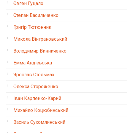
Євген Гуцало
Степан Васильченко
Григір Тютюнник
Микола Вінграновський
Володимир Винниченко
Емма Андієвська
Ярослав Стельмах
Олекса Стороженко
Іван Карпенко-Карий
Михайло Коцюбинський
Василь Сухомлинський