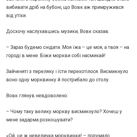
вибивати дріб на бубоні, що Вовк аж примружився
від утіхи.
Досхочу наслухавшись музики, Вовк сказав:
– Зараз будемо снідати. Моя їжа – це моя, а твоя – на
городі в мене. Біжи моркви собі насмикай!
Зайченяті з переляку і їсти перехотілося. Висмикнуло
воно одну морквинку й пострибало до столу.
Вовк глянув невдоволено:
– Чому таку велику моркву висмикнуло? Хочеш у
мене задарма розкошувати?
«Ой, це ж невеличка морквинка! – подумало