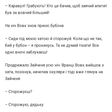
– Каравул! Грабують! Хто це бачив, щоб заячий апетит
був за вовчий більший!
На ніч Вовк знов приніс бубона:
– Сиди під моєю хатою й сторожуй. Коли що не так,
бий у бубон – я прокинусь. Та не думай тікати! Все
одно вночі заблукаєш!
Продрижало Зайченя усю ніч. Вранці Вовк вийшов з
хати, позіхнув, начепив окуляри і тоді вже глянув на
Зайченя:
– Сторожуєш?
– Сторожую, дядьку.