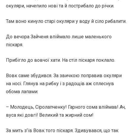
окуляри, начепило нові та й пострибало до річки.
Там воно кинуло старі окуляри у воду й сіло рибалити.
До вечора Зайченя впіймало лише маленького
піскаря.
Прибігло до вовчої хати. На стіл піскаря поклало.
Вовк саме збудився. За звичкою поправив окуляри
на носі. Глянув на рибку і з радощів аж сплеснув
обома лапами:
– Молодець, Сіролапченку! Гарного сома впіймав! Ач,
вуса які довгі! Великий та жирний сом!
За мить з’їв Вовк того піскаря. Здивувався, що так