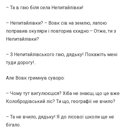
– Та в гаю біля села Непитайлівки!
– Непитайлівки? – Вовк сів на землю, лапою
поправив окуляри і повторив єхидно:– Отже, ти з
Непитайлівки?
– З Непитайлівського гаю, дядьку! Покажіть мені
туди дорогу!..
Але Вовк гримнув суворо:
– Чому тут вигулюєшся? Хіба не знаєш, що це вже
Колобродівський ліс? Ти що, географії не вчило?
– Та не вчило, дядьку! Я до лісової школи ще не
бігало.