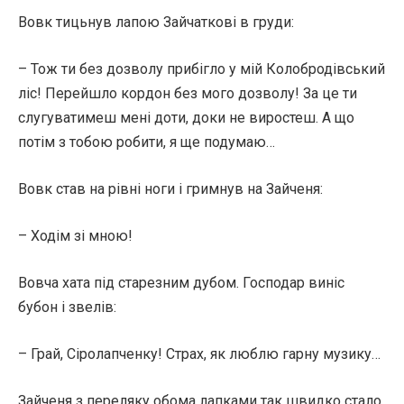
Вовк тицьнув лапою Зайчаткові в груди:
– Тож ти без дозволу прибігло у мій Колобродівський
ліс! Перейшло кордон без мого дозволу! За це ти
слугуватимеш мені доти, доки не виростеш. А що
потім з тобою робити, я ще подумаю…
Вовк став на рівні ноги і гримнув на Зайченя:
– Ходім зі мною!
Вовча хата під старезним дубом. Господар виніс
бубон і звелів:
– Грай, Сіролапченку! Страх, як люблю гарну музику…
Зайченя з переляку обома лапками так швидко стало