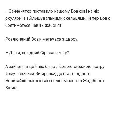
– Зайченятко поставило нашому Вовкові на ніс
окуляри із збільшувальними скельцями. Тепер Вовк
боятиметься навіть жабенят!
Розлючений Вовк метнувся з двору:
– Де ти, негідний Сіролапченку?
А зайченя в цей час бігло лісовою стежкою, котру
йому показала Вивірочка, до свого рідного
Непитайлівського гаю і теж сміялося з Жадібного
Вовка.