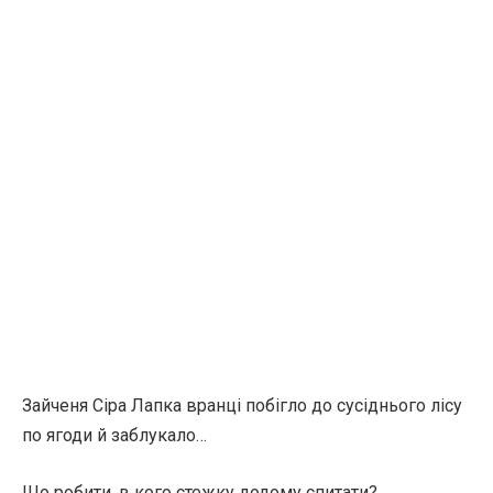
Зайченя Сіра Лапка вранці побігло до сусіднього лісу
по ягоди й заблукало…
Що робити, в кого стежку додому спитати?