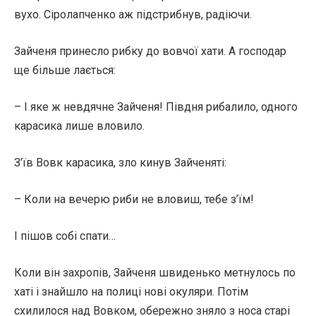
вухо. Сіролапченко аж підстрибнув, радіючи.
Зайченя принесло рибку до вовчої хати. А господар
ще більше лається:
– І яке ж невдячне Зайченя! Півдня рибалило, одного
карасика лише вловило.
З’їв Вовк карасика, зло кинув Зайченяті:
– Коли на вечерю риби не вловиш, тебе з’їм!
І пішов собі спати…
Коли він захропів, Зайченя швиденько метнулось по
хаті і знайшло на полиці нові окуляри. Потім
схилилося над Вовком, обережно зняло з носа старі