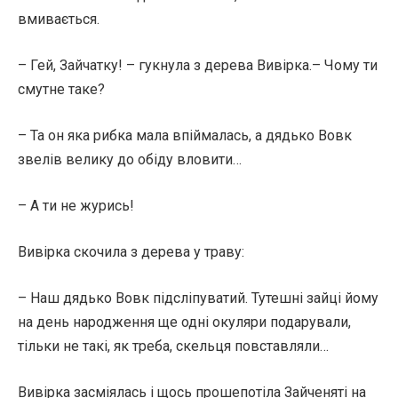
вмивається.
– Гей, Зайчатку! – гукнула з дерева Вивірка.– Чому ти
смутне таке?
– Та он яка рибка мала впіймалась, а дядько Вовк
звелів велику до обіду вловити…
– А ти не журись!
Вивірка скочила з дерева у траву:
– Наш дядько Вовк підсліпуватий. Тутешні зайці йому
на день народження ще одні окуляри подарували,
тільки не такі, як треба, скельця повставляли…
Вивірка засміялась і щось прошепотіла Зайченяті на