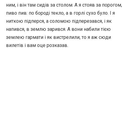
ним, і він там сидів за столом. А я стояв за порогом,
пиво пив: по бороді текло, а в горлі сухо було. І я
ниткою підперся, а соломою підперезався, і як
напився, в землю зарився. А вони набили тією
землею гармати і як вистрелили, то я аж сюди
вилетів і вам оце розказав.