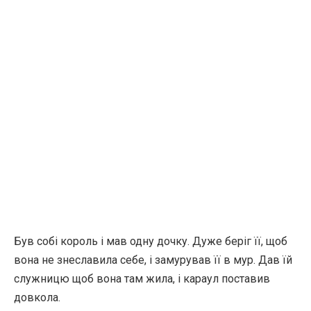
Був собі король і мав одну дочку. Дуже беріг її, щоб
вона не знеславила себе, і замурував її в мур. Дав їй
служницю щоб вона там жила, і караул поставив
довкола.