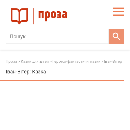
Skip
to
content
Проза
>
Казки для дітей
>
Героїко-фантастичні казки
>
Іван-Вітер
Іван-Вітер: Казка