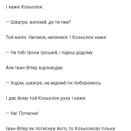
І каже Козьолок:
— Швагре, вилізай, де ти там?
Той виліз. Наїлися, напилися. І Козьолок каже:
— На тобі трохи грошей, і підеш додому.
Але Іван-Вітер відповідає:
— Ходім, швагре, на мідний тік поборемось.
І дає йому той Козьолок руку і каже:
— На! Потисни!
Іван-Вітер як потиснув його, то Козьолкові тільки