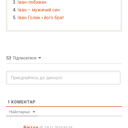
Іван-побиван
Іван – мужичий син
Іван Голик і його брат
Підписатися
1
КОМЕНТАР
Найстаріші
Віктор
19.11.2023 00:34