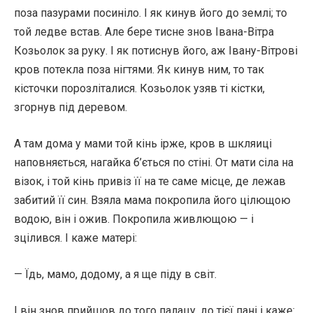
поза пазурами посиніло. І як кинув його до землі; то
той ледве встав. Але бере тисне знов Івана-Вітра
Козьолок за руку. І як потиснув його, аж Івану-Вітрові
кров потекла поза нігтями. Як кинув ним, то так
кісточки порозліталися. Козьолок узяв ті кістки,
згорнув під деревом.
А там дома у мами той кінь ірже, кров в шкляиці
наповняється, нагайка б’ється по стіні. От мати сіла на
візок, і той кінь привіз її на те саме місце, де лежав
забитий її син. Взяла мама покропила його цілющою
водою, він і ожив. Покропила живлющою — і
зцілився. І каже матері:
— Їдь, мамо, додому, а я ще піду в світ.
І він знов прийшов до того палацу, до тієї пані і каже: