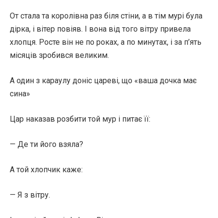
От стала та королівна раз біля стіни, а в тім мурі була
дірка, і вітер повіяв. І вона від того вітру привела
хлопця. Росте він не по роках, а по минутах, і за п’ять
місяців зробився великим.
А один з караулу доніс цареві, що «ваша дочка має
сина»
Цар наказав розбити той мур і питає її:
— Де ти його взяла?
А той хлопчик каже:
— Я з вітру.