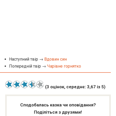
Наступний твір →
Вдовин син
Попередній твір →
Чарівне горнятко
(
3
оцінок, середнє:
3,67
із 5)
Сподобалась казка чи оповідання?
Поділіться з друзями!