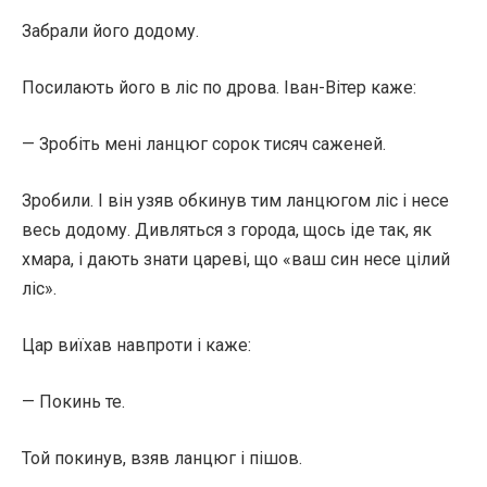
Забрали його додому.
Посилають його в ліс по дрова. Іван-Вітер каже:
— Зробіть мені ланцюг сорок тисяч саженей.
Зробили. І він узяв обкинув тим ланцюгом ліс і несе
весь додому. Дивляться з города, щось іде так, як
хмара, і дають знати цареві, що «ваш син несе цілий
ліс».
Цар виїхав навпроти і каже:
— Покинь те.
Той покинув, взяв ланцюг і пішов.