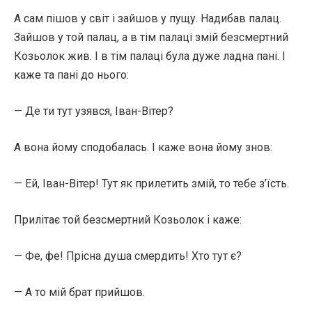
А сам пішов у світ і зайшов у пущу. Надибав палац.
Зайшов у той палац, а в тім палаці змій безсмертний
Козьолок жив. І в тім палаці була дуже ладна пані. І
каже та пані до нього:
— Де ти тут узявся, Іван-Вітер?
А вона йому сподобалась. І каже вона йому знов:
— Ей, Іван-Вітер! Тут як прилетить змій, то тебе з’їсть.
Прилітає той безсмертний Козьолок і каже:
— Фе, фе! Прісна душа смердить! Хто тут є?
— А то мій брат прийшов.