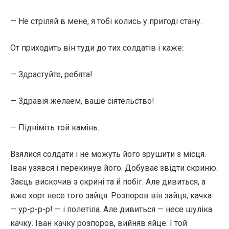
— Не стріляй в мене, я тобі колись у пригоді стану.
От приходить він туди до тих солдатів і каже:
— Здрастуйте, ребята!
— Здравія желаем, ваше сіятельство!
— Підніміть той камінь.
Взялися солдати і не можуть його зрушити з місця.
Іван узявся і перекинув його. Добуває звідти скриню.
Заєць вискочив з скрині та й побіг. Але дивиться, а
вже хорт несе того зайця. Розпоров він зайця, качка
— ур-р-р-р! — і полетіла. Але дивиться — несе шуліка
качку. Іван качку розпоров, вийняв яйце. І той