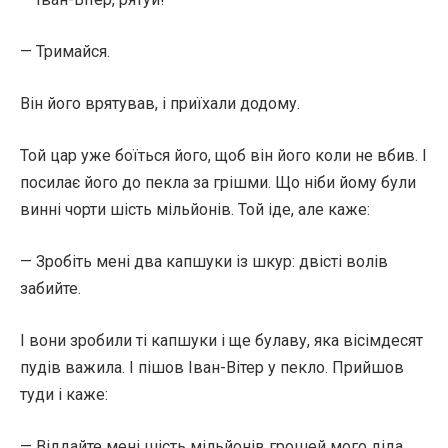
— Тримайся.
Він його врятував, і приїхали додому.
Той цар уже боїться його, щоб він його коли не вбив. І
посилає його до пекла за грішми. Що ніби йому були
винні чорти шість мільйонів. Той іде, але каже:
— Зробіть мені два капшуки із шкур: двісті волів
забийте.
І вони зробили ті капшуки і ще булаву, яка вісімдесят
пудів важила. І пішов Іван-Вітер у пекло. Прийшов
туди і каже:
— Віддайте мені шість мільйонів грошей мого діда.