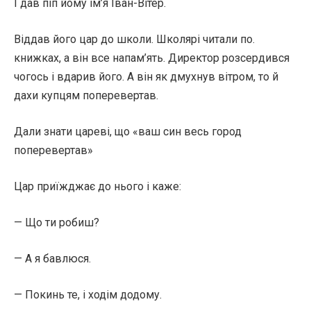
І дав піп йому ім’я Іван-Вітер.
Віддав його цар до школи. Школярі читали по.
книжках, а він все напам’ять. Директор розсердився
чогось і вдарив його. А він як дмухнув вітром, то й
дахи купцям поперевертав.
Дали знати цареві, що «ваш син весь город
поперевертав»
Цар приїжджає до нього і каже:
— Що ти робиш?
— А я бавлюся.
— Покинь те, і ходім додому.