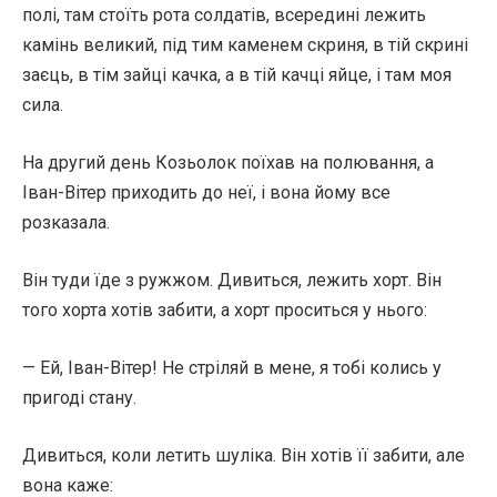
полі, там стоїть рота солдатів, всередині лежить
камінь великий, під тим каменем скриня, в тій скрині
заєць, в тім зайці качка, а в тій качці яйце, і там моя
сила.
На другий день Козьолок поїхав на полювання, а
Іван-Вітер приходить до неї, і вона йому все
розказала.
Він туди їде з ружжом. Дивиться, лежить хорт. Він
того хорта хотів забити, а хорт проситься у нього:
— Ей, Іван-Вітер! Не стріляй в мене, я тобі колись у
пригоді стану.
Дивиться, коли летить шуліка. Він хотів її забити, але
вона каже: