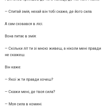
— Спитай змія, нехай він тобі скаже, де його сила.
А сам сховався в лісі.
Вона питає в змія:
— Скільки літ ти зі мною живеш, а ніколи мені правди
не скажеш.
Він каже:
— Якої ж ти правди хочеш?
— Скажи мені, де твоя сила?
— Моя сила в комині.