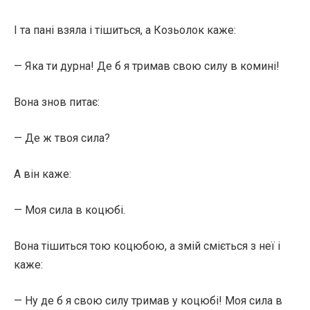
І та пані взяла і тішиться, а Козьолок каже:
— Яка ти дурна! Де б я тримав свою силу в комині!
Вона знов питає:
— Де ж твоя сила?
А він каже:
— Моя сила в коцюбі.
Вона тішиться тою коцюбою, а змій сміється з неї і
каже:
— Ну де б я свою силу тримав у коцюбі! Моя сила в