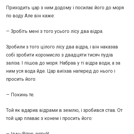
Приходить цар з ним додому і посилає його до моря
по воду Але він каже:
— Зробіть мені з того усього лісу два відра.
Зробили з того цілого лісу два відра, і він наказав
собі зробити коромисло з двадцяти тисяч пудів
заліза. І пішов до моря. Набрав у ті відра води, а за
ним уся вода йде. Цар виїхав наперед до нього і
просить його:
— Покинь те.
Той як вдарив відрами в землю, і зробився став. От
той цар плаває з конем і просить його:
— Іван-Вітер, рятуй!