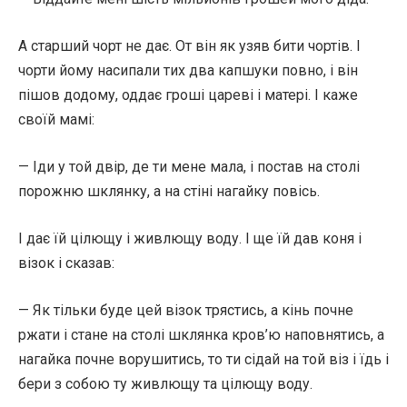
А старший чорт не дає. От він як узяв бити чортів. І
чорти йому насипали тих два капшуки повно, і він
пішов додому, оддає гроші цареві і матері. І каже
своїй мамі:
— Іди у той двір, де ти мене мала, і постав на столі
порожню шклянку, а на стіні нагайку повісь.
І дає їй цілющу і живлющу воду. І ще їй дав коня і
візок і сказав:
— Як тільки буде цей візок трястись, а кінь почне
ржати і стане на столі шклянка кров’ю наповнятись, а
нагайка почне ворушитись, то ти сідай на той віз і їдь і
бери з собою ту живлющу та цілющу воду.