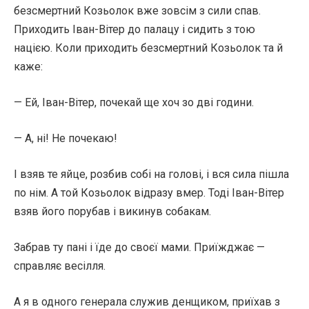
безсмертний Козьолок вже зовсім з сили спав.
Приходить Іван-Вітер до палацу і сидить з тою
нацією. Коли приходить безсмертний Козьолок та й
каже:
— Ей, Іван-Вітер, почекай ще хоч зо дві години.
— А, ні! Не почекаю!
І взяв те яйце, розбив собі на голові, і вся сила пішла
по нім. А той Козьолок відразу вмер. Тоді Іван-Вітер
взяв його порубав і викинув собакам.
Забрав ту пані і їде до своєї мами. Приїжджає —
справляє весілля.
А я в одного генерала служив денщиком, приїхав з