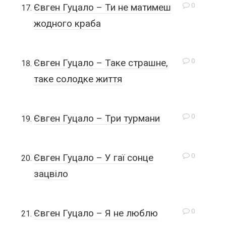
0
Євген Гуцало – Ти не матимеш
жодного краба
0
Євген Гуцало – Таке страшне,
таке солодке життя
0
Євген Гуцало – Три турмани
0
Євген Гуцало – У гаї сонце
зацвіло
0
Євген Гуцало – Я не люблю