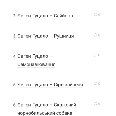
0
Євген Гуцало – Саййора
0
Євген Гуцало – Рушниця
0
Євген Гуцало –
Самонавіювання
0
Євген Гуцало – Сіре зайченя
0
Євген Гуцало – Скажений
чорнобильський собака