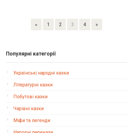
«
1
2
3
4
»
Популярні категорії
Українські народні казки
Літературні казки
Побутові казки
Чарівні казки
Міфи та легенди
Народні перекази