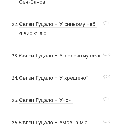
Сен-Санса
0
Євген Гуцало – У синьому небі
я висію ліс
0
Євген Гуцало – У лелечому селі
0
Євген Гуцало – У хрещеної
0
Євген Гуцало – Уночі
0
Євген Гуцало – Умовна міс