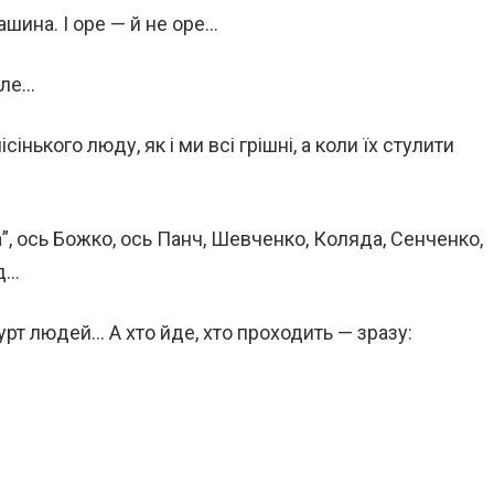
машина. І оре — й не оре…
іле…
інького люду, як і ми всі грішні, а коли їх стулити
”, ось Божко, ось Панч, Шевченко, Коляда, Сенченко,
 д…
гурт людей… А хто йде, хто проходить — зразу: