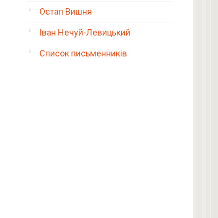
Остап Вишня
Іван Нечуй-Левицький
Список письменників