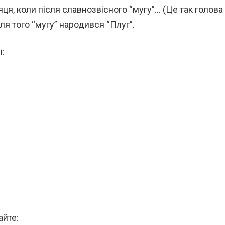
ісяця, коли після славнозвісного “мугу”… (Це так голова
сля того “мугу” народився “Плуг”.
і:
айте: