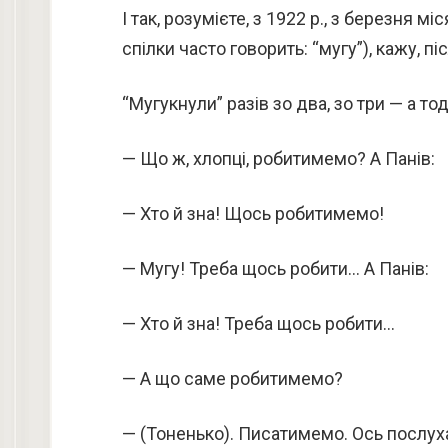
І так, розумієте, з 1922 p., з березня м
спілки часто говорить: “мугу”), кажу, пі
“Мугукнули” разів зо два, зо три — а тод
— Що ж, хлопці, робитимемо? А Панів:
— Хто й зна! Щось робитимемо!
— Мугу! Треба щось робити… А Панів:
— Хто й зна! Треба щось робити…
— А що саме робитимемо?
— (Тоненько). Писатимемо. Ось послух