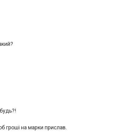
такий?
будь?!
об гроші на марки прислав.