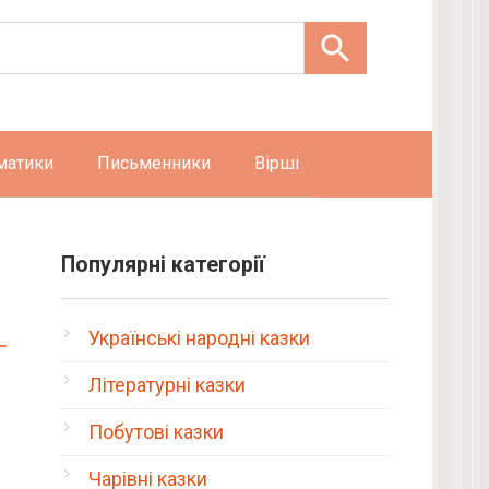
матики
Письменники
Вірші
Популярні категорії
Українські народні казки
Літературні казки
Побутові казки
Чарівні казки