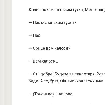
Коли пас я маленьким гусят, Мені сон
— Пас маленьким гусят?
— Пас!
— Сонце всміхалося?
— Всміхалося…
— От і добре! Будете за секретаря. Роз
буде! А то, брат, міщанськовласницька
— (Тоненько). Напирає.