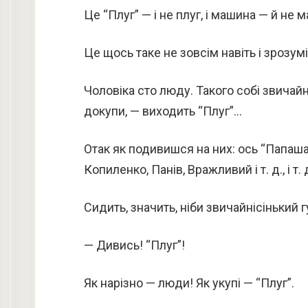
Це “Плуг” — і не плуг, і машина — й не 
Це щось таке не зовсім навіть і зрозум
Чоловіка сто люду. Такого собі звичайніс
докупи, — виходить “Плуг”…
Отак як подивишся на них: ось “Папаша
Копиленко, Панів, Вражливий і т. д., і т.
Сидить, значить, ніби звичайнісінький 
— Дивись! “Плуг”!
Як нарізно — люди! Як укупі — “Плуг”.