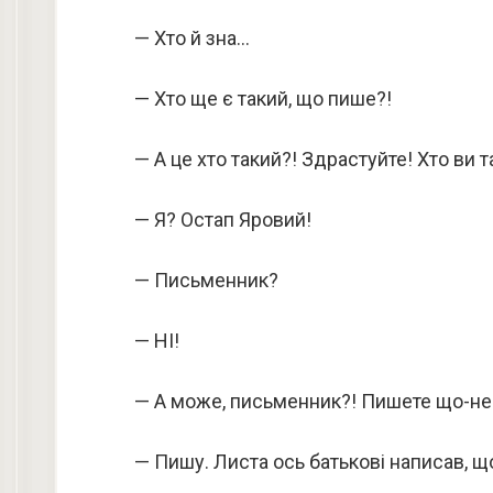
— Хто й зна…
— Хто ще є такий, що пише?!
— А це хто такий?! Здрастуйте! Хто ви 
— Я? Остап Яровий!
— Письменник?
— НІ!
— А може, письменник?! Пишете що-не
— Пишу. Листа ось батькові написав, щ