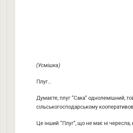
(Усмішка)
Плуг…
Думаєте, плуг “Сака” однолемішний, той
сільськогосподарському кооперативов
Це інший “Плуг”, що не має ні чересла, н