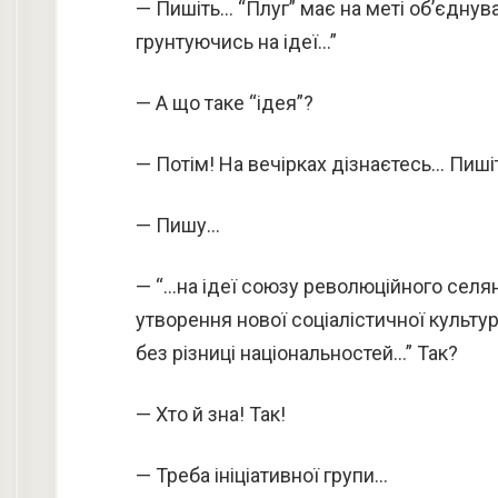
— Пишіть… “Плуг” має на меті об’єдну
грунтуючись на ідеї…”
— А що таке “ідея”?
— Потім! На вечірках дізнаєтесь… Пиші
— Пишу…
— “…на ідеї союзу революційного селян
утворення нової соціалістичної культу
без різниці національностей…” Так?
— Хто й зна! Так!
— Треба ініціативної групи…