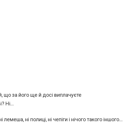
, що за його ще й досі виплачуєте
і? Ні…
і лемеша, ні полиці, ні чепіги і нічого такого іншого…