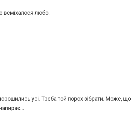
це всміхалося любо.
порошились усі. Треба той порох зібрати. Може, що
 напирає…