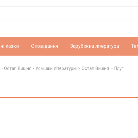
ні казки
Оповідання
Зарубіжна література
Те
>
Остап Вишня - Усмішки літературні
>
Остап Вишня – Плуг