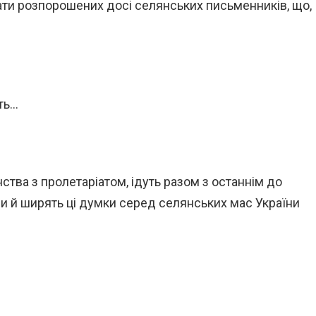
вати розпорошених досі селянських письменників, що,
ть…
ства з пролетаріатом, ідуть разом з останнім до
ри й ширять ці думки серед селянських мас України