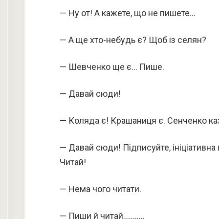
— Ну от! А кажете, що не пишете…
— А ще хто-небудь є? Щоб із селян?
— Шевченко ще є… Пише.
— Давай сюди!
— Коляда є! Крашаниця є. Сенченко ка
— Давай сюди! Підписуйте, ініціативна 
Читай!
— Нема чого читати.
— Пиши й читай………..