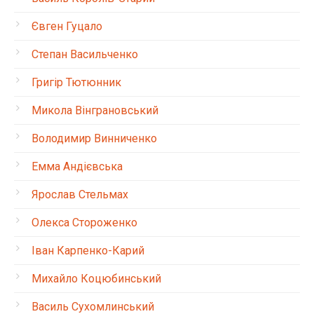
Євген Гуцало
Степан Васильченко
Григір Тютюнник
Микола Вінграновський
Володимир Винниченко
Емма Андієвська
Ярослав Стельмах
Олекса Стороженко
Іван Карпенко-Карий
Михайло Коцюбинський
Василь Сухомлинський