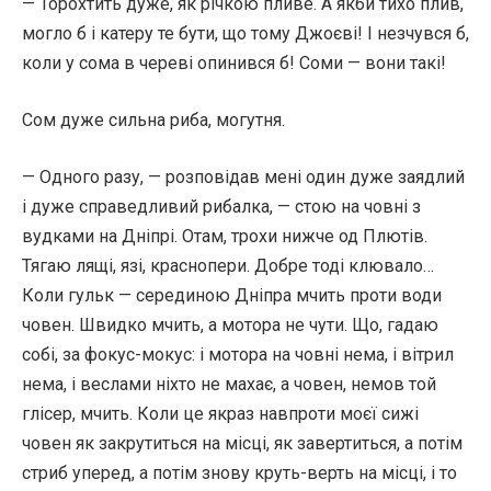
— Торохтить дуже, як річкою пливе. А якби тихо плив,
могло б і катеру те бути, що тому Джоєві! І незчувся б,
коли у сома в череві опинився б! Соми — вони такі!
Сом дуже сильна риба, могутня.
— Одного разу, — розповідав мені один дуже заядлий
і дуже справедливий рибалка, — стою на човні з
вудками на Дніпрі. Отам, трохи нижче од Плютів.
Тягаю лящі, язі, краснопери. Добре тоді клювало…
Коли гульк — серединою Дніпра мчить проти води
човен. Швидко мчить, а мотора не чути. Що, гадаю
собі, за фокус-мокус: і мотора на човні нема, і вітрил
нема, і веслами ніхто не махає, а човен, немов той
глісер, мчить. Коли це якраз навпроти моєї сижі
човен як закрутиться на місці, як завертиться, а потім
стриб уперед, а потім знову круть-верть на місці, і то