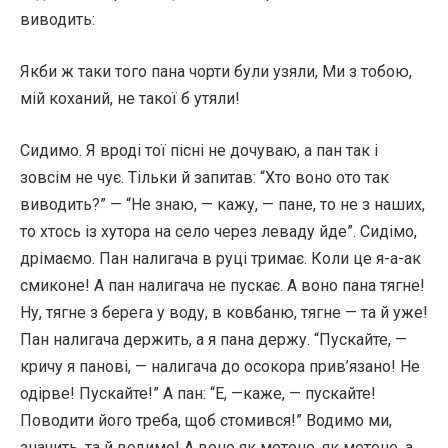
виводить:
Якби ж таки того пана чорти були узяли, Ми з тобою,
мій коханий, не такої б утяли!
Сидимо. Я вроді тої пісні не дочуваю, а пан так і
зовсім не чує. Тільки й запитав: “Хто воно ото так
виводить?” — “Не знаю, — кажу, — пане, то не з наших,
то хтось із хутора на село через леваду йде”. Сидімо,
дрімаємо. Пан налигача в руці тримає. Коли це я-а-ак
смиконе! А пан налигача не пускає. А воно пана тягне!
Ну, тягне з берега у воду, в ковбаню, тягне — та й уже!
Пан налигача держить, а я пана держу. “Пускайте, —
кричу я панові, — налигача до осокора прив’язано! Не
одірве! Пускайте!” А пан: “Е, —каже, — пускайте!
Поводити його треба, щоб стомився!” Водимо ми,
значить, та й водимо! А воно як мотоне, як мотоне, а