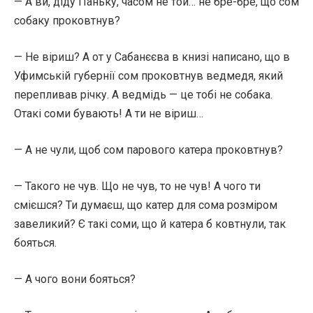
— А ви, діду Паньку, часом не той… не бре-бре, що сом
собаку проковтнув?
— Не віриш? А от у Сабанєєва в книзі написано, що в
Уфимській губернії сом проковтнув ведмедя, який
перепливав річку. А ведмідь — це тобі не собака.
Отакі соми бувають! А ти не віриш…
— А не чули, щоб сом парового катера проковтнув?
— Такого не чув. Що не чув, то не чув! А чого ти
смієшся? Ти думаєш, що катер для сома розміром
завеликий? Є такі соми, що й катера б ковтнули, так
бояться.
— А чого вони бояться?