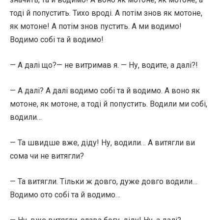
тоді й попустить. Тихо вроді. А потім знов як мотоне,
як мотоне! А потім знов пустить. А ми водимо!
Водимо собі та й водимо!
— А далі що?— не витримав я. — Ну, водите, а далі?!
— А далі? А далі водимо собі та й водимо. А воно як
мотоне, як мотоне, а тоді й попустить. Водили ми собі,
водили…
— Та швидше вже, діду! Ну, водили… А витягли ви
сома чи не витягли?
— Та витягли. Тільки ж довго, дуже довго водили…
Водимо ото собі та й водимо…