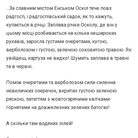
…За славним містом Енськом Оскіл тече повз
радгосп, і радгоспівський садок, як то кажуть,
купається в річці. Заплава річки Осколу, де він у
цьому місці розбивається на кілька нешироких
рукавів, заросла густими очеретами, кугою,
верболозом і густою, зеленою соковитою травою. Як
увійдеш, картуза не видко! Шумить заплава в травні
та в червні…
Поміж очеретами та верболозом сила-силенна
невеличких озеречок, вкритих густою зеленою
ряскою, лататтям з жовтогарячими квітками-
горнятами на довжелезних зелених батогах!
А скільки там водяних лілей!