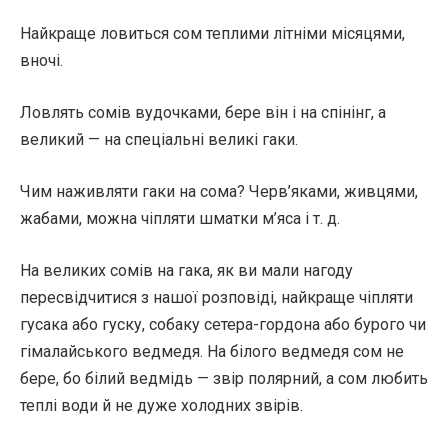
Найкраще ловиться сом теплими літніми місяцями,
вночі.
Ловлять сомів вудочками, бере він і на спінінг, а
великий — на спеціальні великі гаки.
Чим наживляти гаки на сома? Черв’яками, живцями,
жабами, можна чіпляти шматки м’яса і т. д.
На великих сомів на гака, як ви мали нагоду
пересвідчитися з нашої розповіді, найкраще чіпляти
гусака або гуску, собаку сетера-гордона або бурого чи
гімалайського ведмедя. На білого ведмедя сом не
бере, бо білий ведмідь — звір полярний, а сом любить
теплі води й не дуже холодних звірів.