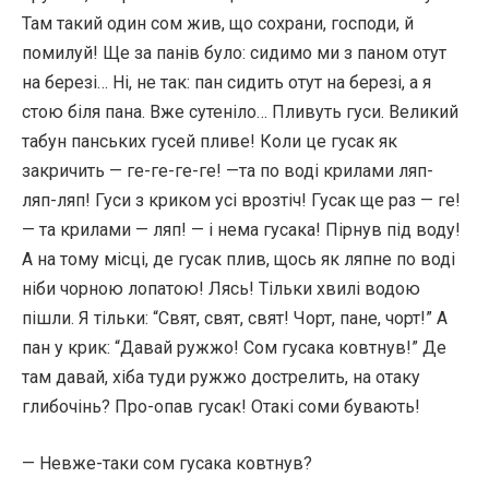
Там такий один сом жив, що сохрани, господи, й
помилуй! Ще за панів було: сидимо ми з паном отут
на березі… Ні, не так: пан сидить отут на березі, а я
стою біля пана. Вже сутеніло… Пливуть гуси. Великий
табун панських гусей пливе! Коли це гусак як
закричить — ге-ге-ге-ге! —та по воді крилами ляп-
ляп-ляп! Гуси з криком усі врозтіч! Гусак ще раз — ге!
— та крилами — ляп! — і нема гусака! Пірнув під воду!
А на тому місці, де гусак плив, щось як ляпне по воді
ніби чорною лопатою! Лясь! Тільки хвилі водою
пішли. Я тільки: “Свят, свят, свят! Чорт, пане, чорт!” А
пан у крик: “Давай ружжо! Сом гусака ковтнув!” Де
там давай, хіба туди ружжо дострелить, на отаку
глибочінь? Про-опав гусак! Отакі соми бувають!
— Невже-таки сом гусака ковтнув?