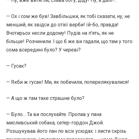
— Ну, вже витягли, слава богу, діду! Ну, а далі?..
— Ох і сом же був! Завбільшки, як тобі сказати, ну, не
менший, як звідси до отієї верби! їй-бо, правда!
Вчотирьох несли додому! Пудів на п’ять, як не
більше! Розчинили. І що б же ви гадали, що там у того
сома всередині було? У череві?
— Гусак?
— Якби ж гусак! Ми, як побачили, поперелякувалися!
— А що ж там таке страшне було?
— Було… Та ви послухайте. Пропав у пана
мисливський собака, сетер-гордон Джой.
Розшукував його пан по всіх усюдах: і листи скрізь