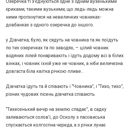
Озеречка ті з’єднуються одне з одним вузенькими
єриками, такими вузькими, що ледь-ледь можна
ними пропхнутися на невеличких човниках-
довбанках з одного озеречка до іншого.
у Дівчатка, було, як сядуть на човника та як поїдуть
по тих озеречках та по заводях, — цілий човник
водяних лілей понаривають і їдуть додому всі в білих
вінках, і човник їхній уже не човник, а ніби величезна
довгаста біла квітка річкою пливе…
Дівчатка їдуть та й співають і “Човника”, і “Тихо, тихо”,
різних чудових пісень дівчатка співають.
“Тихесенький вечір на землю спадає”, в садку
заливаються солов’ї, до Осколу з пасовиська
спускається колгоспна череда, а з річки лунає