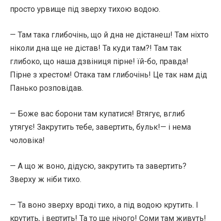
просто урвище під зверху тихою водою.
— Там така глибочінь, що й дна не дістанеш! Там ніхто
ніколи дна ще не дістав! Та куди там?! Там так
глибоко, що наша дзвіниця пірне! їй-бо, правда!
Пірне з хрестом! Отака там глибочінь! Це так нам дід
Панько розповідав.
— Боже вас борони там купатися! Втягує, вглиб
утягує! Закрутить тебе, завертить, бульк!— і нема
чоловіка!
— А що ж воно, дідусю, закрутить та завертить?
Зверху ж ніби тихо.
— Та воно зверху вроді тихо, а під водою крутить. І
крутить, і вертить! Та то ще нічого! Соми там живуть!