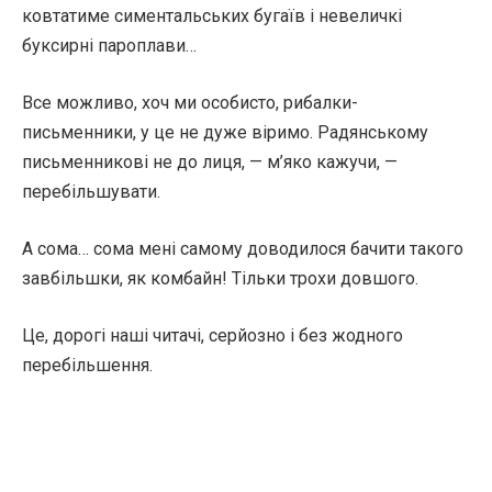
ковтатиме симентальських бугаїв і невеличкі
буксирні пароплави…
Все можливо, хоч ми особисто, рибалки-
письменники, у це не дуже віримо. Радянському
письменникові не до лиця, — м’яко кажучи, —
перебільшувати.
А сома… сома мені самому доводилося бачити такого
завбільшки, як комбайн! Тільки трохи довшого.
Це, дорогі наші читачі, серйозно і без жодного
перебільшення.