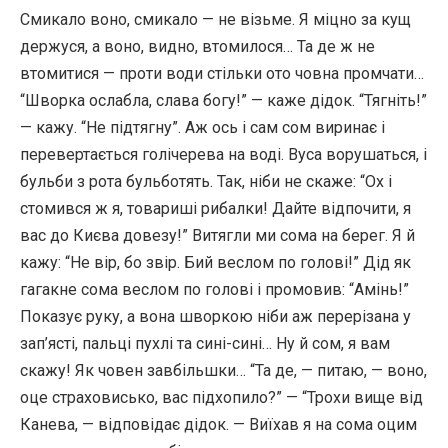
Смикало воно, смикало — не візьме. Я міцно за кущ
держуся, а воно, видно, втомилося… Та де ж не
втомитися — проти води стільки ото човна промчати…
“Шворка ослабла, слава богу!” — каже дідок. “Тягніть!”
— кажу. “Не підтягну”. Аж ось і сам сом виринає і
перевертається голічерева на воді. Вуса ворушаться, і
бульби з рота бульботять. Так, ніби не скаже: “Ох і
стомився ж я, товариші рибалки! Дайте відпочити, я
вас до Києва довезу!” Витягли ми сома на берег. Я й
кажу: “Не вір, бо звір. Бий веслом по голові!” Дід як
гагакне сома веслом по голові і промовив: “Амінь!”
Показує руку, а вона шворкою ніби аж перерізана у
зап’ясті, пальці пухлі та сині-сині… Ну й сом, я вам
скажу! Як човен завбільшки… “Та де, — питаю, — воно,
оце страховисько, вас підхопило?” — “Трохи вище від
Канева, — відповідає дідок. — Виїхав я на сома оцим