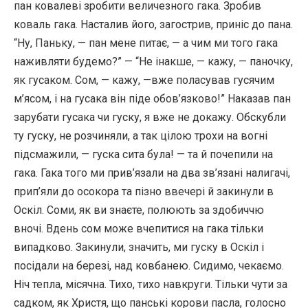
пан ковалеві зробити величезного гака. Зробив
коваль гака. Насталив його, загострив, приніс до пана.
“Ну, Паньку, — пан мене питає, — а чим ми того гака
наживляти будемо?” — “Не інакше, — кажу, — паночку,
як гусаком. Сом, — кажу, —вже поласував гусячим
м’ясом, і на гусака він піде обов’язково!” Наказав пан
зарубати гусака чи гуску, я вже не докажу. Обскубли
ту гуску, не розчиняли, а так цілою трохи на вогні
підсмажили, — гуска сита була! — та й почепили на
гака. Гака того ми прив’язали на два зв’язані налигачі,
прип’яли до осокора та пізно ввечері й закинули в
Оскіл. Соми, як ви знаєте, полюють за здобиччю
вночі. Вдень сом може вчепитися на гака тільки
випадково. Закинули, значить, ми гуску в Оскіл і
посідали на березі, над ковбанею. Сидимо, чекаємо.
Ніч тепла, місячна. Тихо, тихо навкруги. Тільки чути за
садком, як Христя, що панські корови пасла, голосно