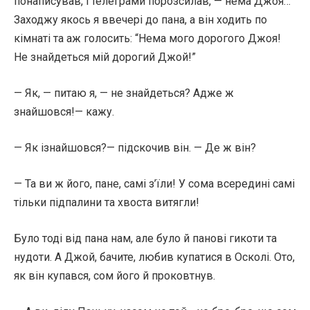
понаписував, і телеграми порозсилав, — нема Джоя…
Заходжу якось я ввечері до пана, а він ходить по
кімнаті та аж голосить: “Нема мого дорогого Джоя!
Не знайдеться мій дорогий Джой!”
— Як, — питаю я, — не знайдеться? Адже ж
знайшовся!— кажу.
— Як ізнайшовся?— підскочив він. — Де ж він?
— Та ви ж його, пане, самі з’їли! У сома всередині самі
тільки підпалини та хвоста витягли!
Було тоді від пана нам, але було й панові гикоти та
нудоти. А Джой, бачите, любив купатися в Осколі. Ото,
як він купався, сом його й проковтнув.