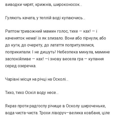
виводки чирят, крижнів, широконосок…
Гуляють качата, у теплій воді купаючись…
Раптом тривожний мамин голос, тихе — ках! — і
каченяток нема! їх як злизало. Вони або пірнули, або
до куги, до очерету, до латаття попритулялися,
поприкипали. І не дишуть! Небезпека минула, мамине
заспокійливе — ках! —і знову весела гра — купання
серед озеречка.
Чарівні місця на річці на Осколі…
Тихо, тихо Оскіл воду несе…
Якраз проти радгоспу річище в Осколу широченьке,
вода чиста-чиста. Трохи ліворуч—велика ковбаня, ціле