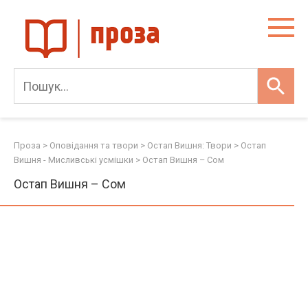
Skip
to
content
Проза
>
Оповідання та твори
>
Остап Вишня: Твори
>
Остап
Вишня - Мисливські усмішки
>
Остап Вишня – Сом
Остап Вишня – Сом