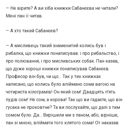
— Не вірите? А ви хіба книжки Сабанєєва не читали?
Мені пан її читав.
— А хто такий Сабанєев?
— А мисливець такий знаменитий колись був і
рибалка, що книжки понаписував: і про рибальство, і
про полювання, і про мисливських собак. Пан казав,
що дуже хороші книжки понаписував Сабанєєв.
Професор він був, чи що… Так у тих книжках
написано, що колись було впіймано сома вагою на
чотириста кілограмів! Он який сом! Двадцять п’ять
пудів сом! Не сом, а корова! Так що ви гадаєте, що він
гусака не проковтне? Та ви послухайте, що далі з тим
сомом було. Да… Вирішили ми з паном, або, вірніше,
пан зі мною, впіймати того клятого сома! От наказав