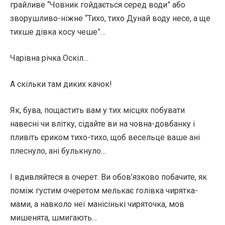
грайливе “Човник гойдається серед води” або
зворушливо-ніжне “Тихо, тихо Дунай воду несе, а ще
тихше дівка косу чеше”…
Чарівна річка Оскіл…
А скільки там диких качок!
Як, бува, пощастить вам у тих місцях побувати
навесні чи влітку, сідайте ви на човна-довбанку і
пливіть єриком тихо-тихо, щоб весельце ваше ані
плеснуло, ані булькнуло…
І вдивляйтеся в очерет. Ви обов’язково побачите, як
поміж густим очеретом мелькає голівка чирятка-
мами, а навколо неї манісінькі чиряточка, мов
мишенята, шмигають…