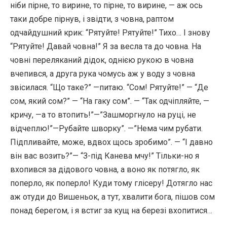
ніби пірне, то вирине, то пірне, то вирине, — аж ось
таки добре пірнув, і звідти, з човна, раптом
одчайдушний крик: “Рятуйте! Рятуйте!” Тихо… І знову
“Рятуйте! Давай човна!” Я за весла та до човна. На
човні переляканий дідок, однією рукою в човна
вчепився, а друга рука чомусь аж у воду з човна
звісилася. “Що таке?” —питаю. “Сом! Рятуйте!” — “Де
сом, який сом?” — “На гаку сом”. — “Так одчіпляйте, —
кричу, —а то втопить!”—”Зашморгнуло на руці, не
відчеплю!”—Рубайте шворку”. —”Нема чим рубати.
Підпливайте, може, вдвох щось зробимо”. — “І давно
він вас возить?”— “З-під Канева мчу!” Тільки-но я
вхопився за дідового човна, а воно як потягло, як
поперло, як поперло! Куди тому глісеру! Дотягло нас
аж отуди до Вишеньок, а тут, хвалити бога, пішов сом
понад берегом, і я встиг за кущ на березі вхопитися…