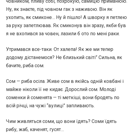
човником, пливу собі, похрокую, самицю приманюю.
Ну, як знаєте, під човном гак з наживою. Він як
ухопить, як смиконе… Ну й пішло! А шворку я петлею
за руку запетлював. Як смиконув він зразу, якби був
я не вхопився за човен, лазили б ото по мені раки.
Утримався все-таки. От халепа! Як же ми тепер
додому дістанемося? Не близький світі” Сильна, як
бачите, риба сом.
Сом — риба осіла. Живе сом в якійсь одній ковбані і
майже ніколи її не кидає. Дорослий сом. Молоді
соменки й соменята — ті меткіші, вони бродять по
всій річці, на чужі “вулиці” запливають.
Чим живляться соми, що вони їдять? Соми їдять
рибу, жаб, каченят, гусят…