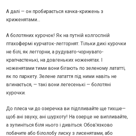
А далі — он пробирається качка-крижень з
криженятами…
А болотяних курочок! Як на путній колгоспній
птахофермі курчаток-леггорнят. Тільки дикі курочки
не білі, як леггорни, а рудувато-чорнувато-
крапчастенькі, на довгеньких ноженятах. І
ноженятами тими вони бігають по зеленому лататті,
як по паркету. Зелене латаття під ними навіть не
вгинається, — такі вони легесенькі — болотяні
курочки.
До плеса чи до озеречка ви підпливайте ще тихше—
щоб ані звуку, ані шурхоту! На озерце не випливайте,
а зупиніться біля нього і дивіться. Обов’язково
побачите або білолобу лиску з лисенятами, або