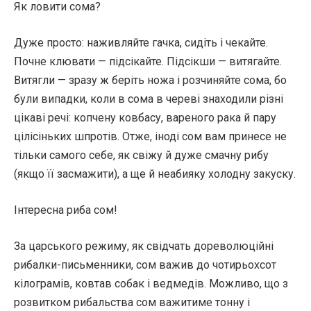
Як ловити сома?
Дуже просто: наживляйте гачка, сидіть і чекайте.
Почне клювати — підсікайте. Підсікши — витягайте.
Витягли — зразу ж беріть ножа і розчиняйте сома, бо
були випадки, коли в сома в череві знаходили різні
цікаві речі: копчену ковбасу, вареного рака й пару
цілісіньких шпротів. Отже, іноді сом вам принесе не
тільки самого себе, як свіжу й дуже смачну рибу
(якщо її засмажити), а ще й неабияку холодну закуску.
Інтересна риба сом!
За царського режиму, як свідчать дореволюційні
рибалки-письменники, сом важив до чотирьохсот
кілограмів, ковтав собак і ведмедів. Можливо, що з
розвитком рибальства сом важитиме тонну і