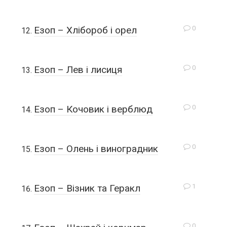
0
Езоп – Хлібороб і орел
0
Езоп – Лев і лисиця
0
Езоп – Кочовик і верблюд
0
Езоп – Олень і виноградник
1
Езоп – Візник та Геракл
0