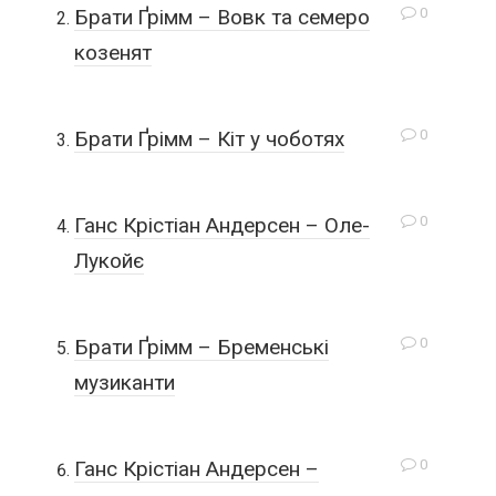
0
Брати Ґрімм – Вовк та семеро
козенят
0
Брати Ґрімм – Кіт у чоботях
0
Ганс Крістіан Андерсен – Оле-
Лукойє
0
Брати Ґрімм – Бременські
музиканти
0
Ганс Крістіан Андерсен –