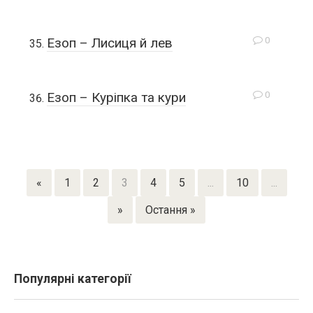
0
Езоп – Лисиця й лев
0
Езоп – Куріпка та кури
«
1
2
3
4
5
...
10
...
»
Остання »
Популярні категорії