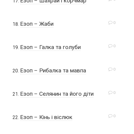
Езоп – Шахрай і корчмар
0
Езоп – Жаби
0
Езоп – Галка та голуби
0
Езоп – Рибалка та мавпа
0
Езоп – Селянин та його діти
0
Езоп – Кінь і віслюк