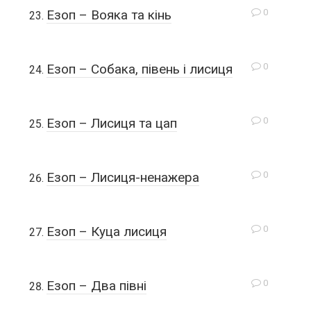
0
Езоп – Вояка та кінь
0
Езоп – Собака, півень і лисиця
0
Езоп – Лисиця та цап
0
Езоп – Лисиця-ненажера
0
Езоп – Куца лисиця
0
Езоп – Два півні