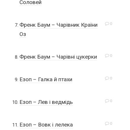
Соловей
0
Френк Баум – Чарівник Країни
Оз
0
Френк Баум – Чарівні цукерки
0
Езоп – Галка й птахи
0
Езоп – Лев і ведмідь
0
Езоп – Вовк і лелека