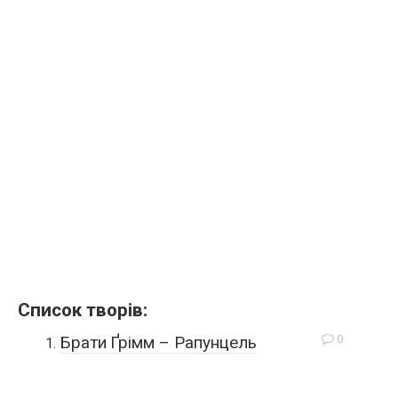
Список творів:
0
Брати Ґрімм – Рапунцель