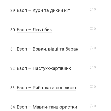
0
Езоп – Кури та дикий кіт
0
Езоп – Лев і бик
0
Езоп – Вовки, вівці та баран
0
Езоп – Пастух-жартівник
0
Езоп – Рибалка з сопілкою
0
Езоп – Мавпи-танцюристки