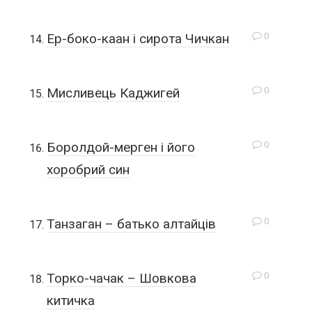
0
Ер-боко-каан i сирота Чичкан
0
Мисливець Каджигей
0
Боролдой-мерген і його
хоробрий син
0
Танзаган – батько алтайців
0
Торко-чачак – Шовкова
китичка