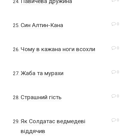
Павичева дружина
0
Син Алтин-Кана
0
Чому в кажана ноги всохли
0
Жаба та мурахи
0
Страшний гість
0
Як Солдатас ведмедеві
віддячив