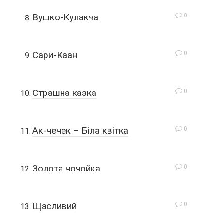
0
Вушко-Кулакча
0
Сари-Каан
0
Страшна казка
0
Ак-чечек – Біла квітка
0
Золота чочойка
0
Щасливий