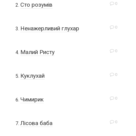
0
Сто розумів
0
Ненажерливий глухар
0
Малий Ристу
0
Куклухай
0
Чимирик
0
Лісова баба