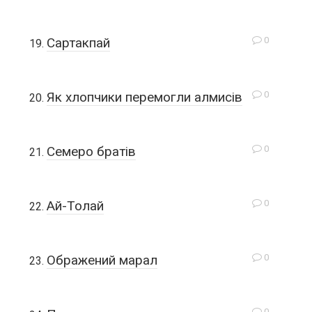
0
Сартакпай
0
Як хлопчики перемогли алмисів
0
Семеро братів
0
Ай-Толай
0
Ображений марал
0