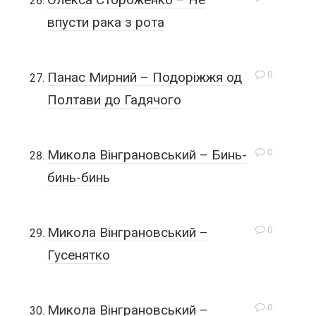
впусти рака з рота
0
Панас Мирний – Подоріжжя од
Полтави до Гадячого
0
Микола Вінграновський – Бинь-
бинь-бинь
0
Микола Вінграновський –
Гусенятко
0
Микола Вінграновський –