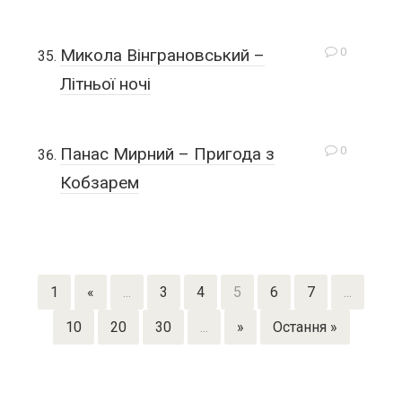
0
Микола Вінграновський –
Літньої ночі
0
Панас Мирний – Пригода з
Кобзарем
1
«
...
3
4
5
6
7
...
10
20
30
...
»
Остання »