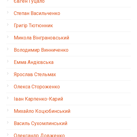
Євген Гуцало
Степан Васильченко
Григір Тютюнник
Микола Вінграновський
Володимир Винниченко
Емма Андієвська
Ярослав Стельмах
Олекса Стороженко
Іван Карпенко-Карий
Михайло Коцюбинський
Василь Сухомлинський
Олександр Довженко