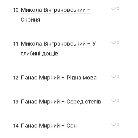
0
Микола Вінграновський –
Скриня
0
Микола Вінграновський – У
глибині дощів
0
Панас Мирний – Рідна мова
0
Панас Мирний – Серед степів
0
Панас Мирний – Сон